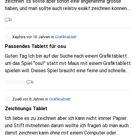
zeichnen. Es sollte aber schon eine angenehme grösse
haben, und man sollte auch relativ exakt zeichnen können.
Ggf. fange ich dann auch an damit zu malen. Wer weiss
0
aber eben will es um Thumbnails zu machen da es mit der
maus viel zu schwer ist.
Xephira
vor 10 Jahren
in
Grafiktablett
Passendes Tablett für osu
Guten Tag Ich bin auf der Suche nach einem Grafiktablett
um das Spiel "osu!" statt mit Maus mit einem Grafiktablett
spielen will. Dieses Spiel braucht eine feine und schnelle
Erkennung des Stiftes und möglichst ohne Schnick-
6
Schnack, das Grafiktablett soll auf dem Tisch liegen neben
der Tastatur und nicht auf den Handballen etc reagieren.
Gibt es ein gutes Modell zu empfehlen?
ZoëB
vor 8 Jahren
in
Grafiktablett
Zeichnungs Tablet
Ich liebe es zu zeichnen aber ich kann nicht immer Papier
und Stift mitnehmen darum wollte ich fragen ob man auch
damit zeichnen kann ohne mit einem Computer oder