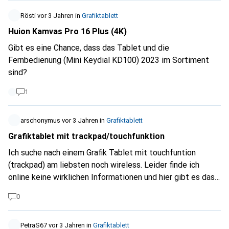
ein Grafiktablett zu finden, das eine hohe Präzision und
Rösti
vor 3 Jahren
in
Grafiktablett
Druckempfindlichkeit bietet. Kompatibilität mit
Huion Kamvas Pro 16 Plus (4K)
Tätowierungssoftware: Ich plane, spezielle Software für
das Tätowieren zu verwenden. Welche Grafiktabletts
Gibt es eine Chance, dass das Tablet und die
arbeiten besonders gut mit dieser Art von Software
Fernbedienung (Mini Keydial KD100) 2023 im Sortiment
zusammen? Grösse und Komfort: Ein angemessenes
sind?
Arbeitsbereich ist für mich wichtig, um bequem und
1
effizient arbeiten zu können. Preis-Leistungs-Verhältnis:
Ich bin auf der Suche nach einem Grafiktablett, das ein
gutes Preis-Leistungs-Verhältnis bietet und nicht
arschonymus
vor 3 Jahren
in
Grafiktablett
zwingend das teuerste Modell sein muss. Zusätzliche
Grafiktablet mit trackpad/touchfunktion
Funktionen: Gibt es spezielle Funktionen oder
Ich suche nach einem Grafik Tablet mit touchfuntion
Eigenschaften, die ein Grafiktablett für das Tätowieren
(trackpad) am liebsten noch wireless. Leider finde ich
besonders gut geeignet machen? Ich freue mich über eure
online keine wirklichen Informationen und hier gibt es das
Vorschläge, Erfahrungen und Empfehlungen. Wenn möglich,
feature multi gesture. Ich bin mir aber nicht sicher ob das
könnt ihr gerne auch Links zu Produkten oder Herstellern
0
touchfunctionen wie curser bewegen und mouse left right
teilen, die ihr empfehlen könnt. Vielen Dank im Voraus für
beinhaltet.
eure Hilfe!
PetraS67
vor 3 Jahren
in
Grafiktablett