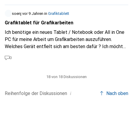
soenj
vor 9 Jahren
in
Grafiktablett
Grafiktablet für Grafikarbeiten
Ich benötige ein neues Tablet / Notebook oder All in One
PC für meine Arbeit um Grafikarbeiten auszuführen.
Welches Gerät entfielt sich am besten dafür ? Ich möchte
auch nicht mehr als 1300Fr. ausgeben. Dazu sollte es das
0
Windows System beinhalten. Hoffe auf weiterbringende
Infos. Vielen Dank
18 von 18 Diskussionen
i
Reihenfolge der
Diskussionen
Nach oben