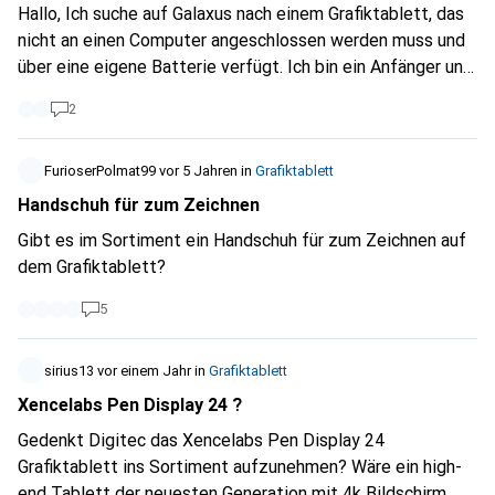
Hallo, Ich suche auf Galaxus nach einem Grafiktablett, das
Lösung dafür? Schlussendlich sollte es ein Gerät oder
nicht an einen Computer angeschlossen werden muss und
Kabel sein, welches es mir ermöglicht mindestens 2 USB-A
über eine eigene Batterie verfügt. Ich bin ein Anfänger und
Kabel und ein HDMI-Kabel zu verbinden.
gelegentlicher Nutzer eines solchen Geräts, da ich bisher
2
nur auf Papier gezeichnet habe. Habt ihr eine Idee, wo ich
etwas finden könnte? Beste Grüße!
FurioserPolmat99
vor 5 Jahren
in
Grafiktablett
Handschuh für zum Zeichnen
Gibt es im Sortiment ein Handschuh für zum Zeichnen auf
dem Grafiktablett?
5
sirius13
vor einem Jahr
in
Grafiktablett
Xencelabs Pen Display 24 ?
Gedenkt Digitec das Xencelabs Pen Display 24
Grafiktablett ins Sortiment aufzunehmen? Wäre ein high-
end Tablett der neuesten Generation mit 4k Bildschirm.