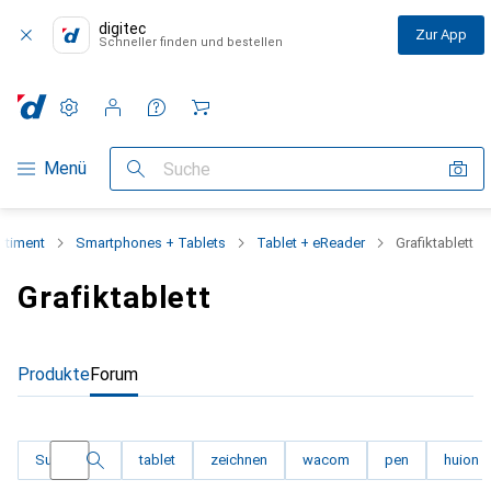
digitec
Zur App
Schneller finden und bestellen
Einstellungen
Kundenkonto
Vergleichslisten
Merklisten
Warenkorb
Navigation nach Kategorien
Menü
Suche
rtiment
Smartphones + Tablets
Tablet + eReader
Grafiktablett
Grafiktablett
Produkte
Forum
Filtere die Diskussionen nach einem der folgen
Suche
tablet
zeichnen
wacom
pen
huion