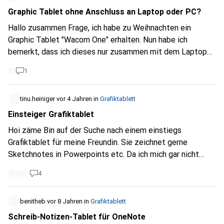
Graphic Tablet ohne Anschluss an Laptop oder PC?
Hallo zusammen Frage, ich habe zu Weihnachten ein
Graphic Tablet "Wacom One" erhalten. Nun habe ich
bemerkt, dass ich dieses nur zusammen mit dem Laptop
verwenden kann. Dies ist eigentlich nicht was ich wollte.
1
Gibt es eine Alternative, zum Wacom One, welches ich
ohne Verwendung mit PC oder Laptop benützen kann?
tinu.heiniger
vor 4 Jahren
in
Grafiktablett
Einsteiger Grafiktablet
Hoi zäme Bin auf der Suche nach einem einstiegs
Grafiktablet für meine Freundin. Sie zeichnet gerne
Sketchnotes in Powerpoints etc. Da ich mich gar nicht
auskenne wollte ich fragen, ob bspw. ein Wacom One dafür
4
geeignet wäre? Lässt sich mit dem in jeder Software
(PowerPoint, Word, OneNote etc) zeichnen? Vielen Dank
für eure Hilfe!
benitheb
vor 8 Jahren
in
Grafiktablett
Schreib-Notizen-Tablet für OneNote