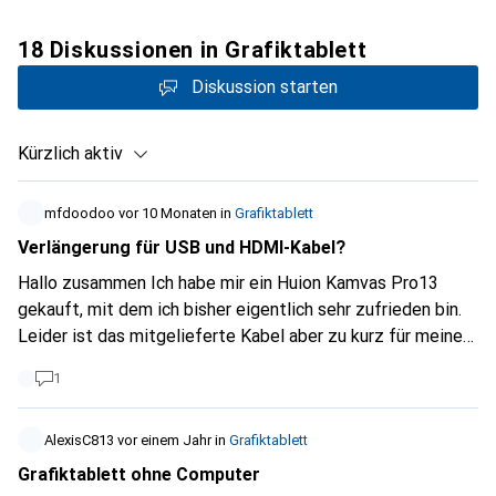
18 Diskussionen in Grafiktablett
Diskussion starten
Kürzlich aktiv
mfdoodoo
vor 10 Monaten
in
Grafiktablett
Verlängerung für USB und HDMI-Kabel?
Hallo zusammen Ich habe mir ein Huion Kamvas Pro13
gekauft, mit dem ich bisher eigentlich sehr zufrieden bin.
Leider ist das mitgelieferte Kabel aber zu kurz für meinen
Arbeitsplatz, weshalb ich auf der Suche nach einer Lösung
1
bin um die USB-und HDMI-Ports mit meinem PC bzw.
Notebook (ich arbeite teilweise an verschiedenen Orten)
zu verbinden. Ich habe es mit einer Dockingstation
AlexisC813
vor einem Jahr
in
Grafiktablett
versucht, dies hat aber nicht funktioniert. Hatte jemand
Grafiktablett ohne Computer
hier das gleiche Problem? Oder kennt jemand eine gute