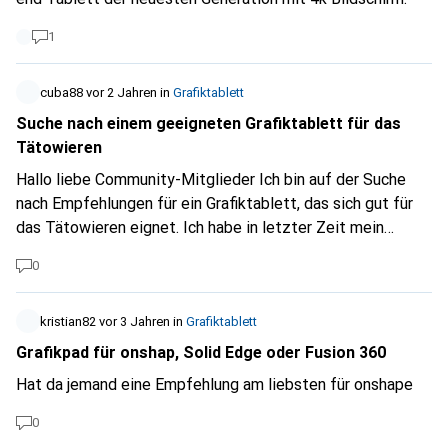
1
cuba88
vor 2 Jahren
in
Grafiktablett
Suche nach einem geeigneten Grafiktablett für das
Tätowieren
Hallo liebe Community-Mitglieder Ich bin auf der Suche
nach Empfehlungen für ein Grafiktablett, das sich gut für
das Tätowieren eignet. Ich habe in letzter Zeit mein
Interesse an der Kombination von digitaler Kunst und
0
Tätowierungen entdeckt und möchte nun ein passendes
Werkzeug finden, um meine Fähigkeiten
weiterzuentwickeln. Es gibt eine Vielzahl von
kristian82
vor 3 Jahren
in
Grafiktablett
Grafiktabletts auf dem Markt, und ich würde gerne von
Grafikpad für onshap, Solid Edge oder Fusion 360
euren Erfahrungen und Empfehlungen profitieren. Hier sind
Hat da jemand eine Empfehlung am liebsten für onshape
einige Kriterien, die mir besonders wichtig sind: Präzision
und Druckempfindlichkeit: Da die Details bei
0
Tätowierungen entscheidend sind, ist es für mich wichtig,