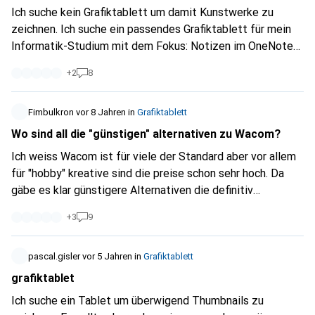
Ich suche kein Grafiktablett um damit Kunstwerke zu
zeichnen. Ich suche ein passendes Grafiktablett für mein
Informatik-Studium mit dem Fokus: Notizen im OneNote
schreibe und zeichnen. Welches würdet ihr empfehlen und
+
2
8
das Budget eines Studenten nicht sprengt.
Fimbulkron
vor 8 Jahren
in
Grafiktablett
Wo sind all die "günstigen" alternativen zu Wacom?
Ich weiss Wacom ist für viele der Standard aber vor allem
für "hobby" kreative sind die preise schon sehr hoch. Da
gäbe es klar günstigere Alternativen die definitiv
konkurenz fähig sind. Zum Beispiel Huion, aber es gibt auch
+
3
9
noch mehr Anbieter die klar ein besseres Preis/Leistungs
Verhältnis als Wacom haben und auch schon im nahen
Ausland erhältlich sind!
pascal.gisler
vor 5 Jahren
in
Grafiktablett
grafiktablet
Ich suche ein Tablet um überwigend Thumbnails zu