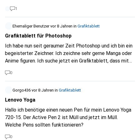
Laptop verbinden zu müssen
1
Ehemaliger Benutzer
vor 8 Jahren
in
Grafiktablett
Grafiktablett für Photoshop
Ich habe nun seit geraumer Zeit Photoshop und ich bin ein
begeisterter Zeichner. Ich zeichne sehr gerne Manga oder
Anime figuren. Ich suche jetzt ein Grafiktablett, dass mit
den neusten Ps Versionen funktioniert und dass zum
0
zeichnen sowie bearbeiten von Bildern funktioniert. Ich
habe keine Erfahrung mit grafiktabletts und der Preis
sollte nicht zu hoch sein ca. bis 400 CHF. Ein langer Akku
Gorgo436
vor 8 Jahren
in
Grafiktablett
und Kabel Verbindung habe ich gerne muss aber nicht.
Lenovo Yoga
Danke für jeden der hilft schon mal.
Hallo ich benötige einen neuen Pen für mein Lenovo Yoga
720-15. Der Active Pen 2 ist Müll und jetzt im Müll.
Welche Pens sollten funktionieren?
0