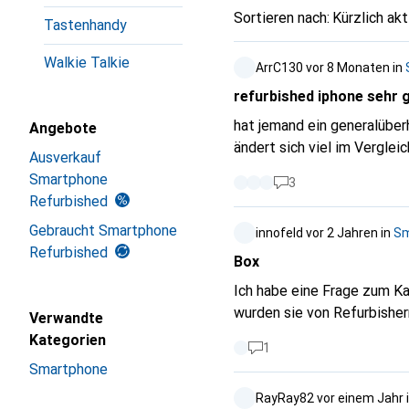
Sortieren nach
:
Kürzlich akt
Tastenhandy
Walkie Talkie
ArrC130
vor 8 Monaten
in
refurbished iphone sehr 
hat jemand ein generalübe
Angebote
ändert sich viel im Vergle
Ausverkauf
Smartphone
3
Refurbished
Gebraucht Smartphone
innofeld
vor 2 Jahren
in
Sm
Refurbished
Box
Ich habe eine Frage zum Karton dieser gener
wurden sie von Refurbisher
Verwandte
Kategorien
1
Smartphone
RayRay82
vor einem Jahr