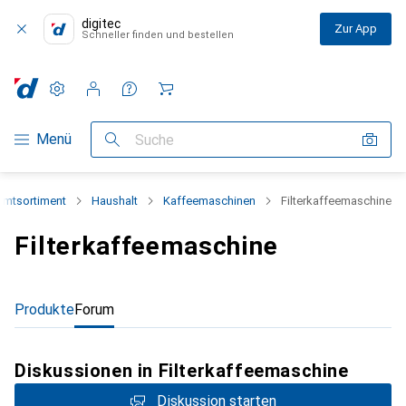
digitec
Zur App
Schneller finden und bestellen
Einstellungen
Kundenkonto
Vergleichslisten
Merklisten
Warenkorb
Navigation nach Kategorien
Menü
Suche
mtsortiment
Haushalt
Kaffeemaschinen
Filterkaffeemaschine
Filterkaffeemaschine
Produkte
Forum
Diskussionen in Filterkaffeemaschine
Diskussion starten