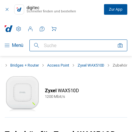
digitec
Zur App
Schneller finden und bestellen
Einstellungen
Kundenkonto
Vergleichslisten
Merklisten
Warenkorb
Navigation nach Kategorien
Menü
Suche
rk
Bridges + Router
Access Point
Zyxel WAX510D
Zubehör
Zyxel
WAX510D
1200 Mbit/s