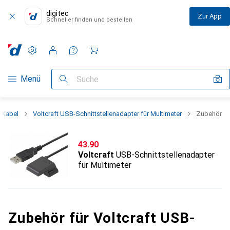
digitec
Zur App
Schneller finden und bestellen
Einstellungen
Kundenkonto
Vergleichslisten
Merklisten
Warenkorb
Navigation nach Kategorien
Menü
Suche
 Kabel
Voltcraft USB-Schnittstellenadapter für Multimeter
Zubehör
CHF
43.90
Voltcraft
USB-Schnittstellenadapter
für Multimeter
Zubehör für Voltcraft USB-