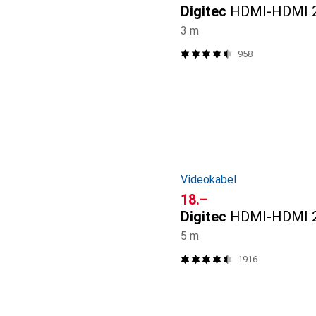
Digitec
HDMI-HDMI 2
3 m
958
Videokabel
CHF
18.–
Digitec
HDMI-HDMI 2
5 m
1916