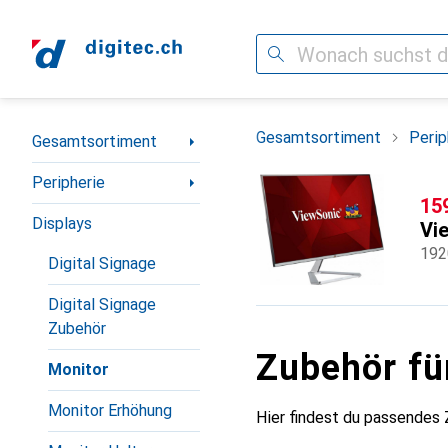
Suche
Navigation nach Kategorien
Gesamtsortiment
Perip
Gesamtsortiment
Peripherie
CH
15
Displays
Vi
192
Digital Signage
Digital Signage
Zubehör
Zubehör f
Monitor
Monitor Erhöhung
Hier findest du passendes