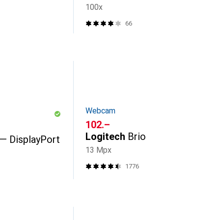
100x
66
Webcam
CHF
102.–
Logitech
Brio
 — DisplayPort
13 Mpx
1776