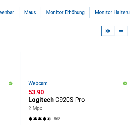
eenbar
Maus
Monitor Erhöhung
Monitor Halterung
Webcam
CHF
53.90
Logitech
C920S Pro
2 Mpx
868