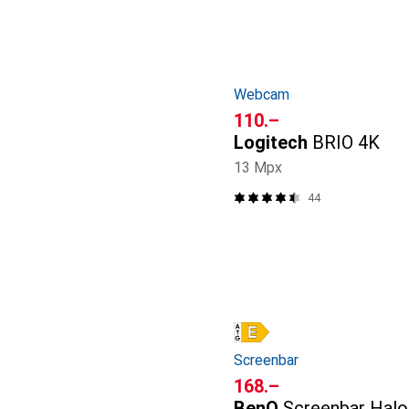
Webcam
CHF
110.–
Logitech
BRIO 4K
13 Mpx
44
Screenbar
CHF
168.–
BenQ
Screenbar Halo