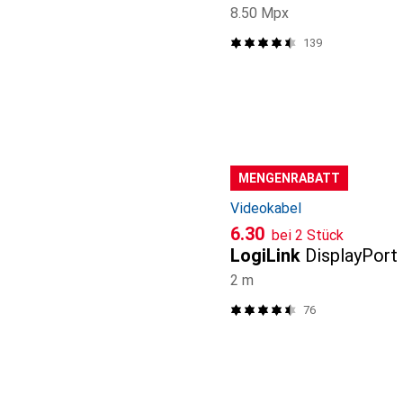
8.50 Mpx
139
MENGENRABATT
Videokabel
CHF
6.30
bei 2 Stück
LogiLink
DisplayPort
2 m
76