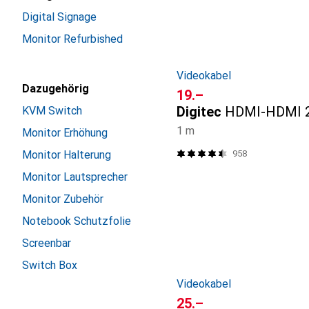
Digital Signage
Monitor Refurbished
Videokabel
Dazugehörig
CHF
19.–
Digitec
HDMI-HDMI 2
KVM Switch
1 m
Monitor Erhöhung
958
Monitor Halterung
Monitor Lautsprecher
Monitor Zubehör
Notebook Schutzfolie
Screenbar
Switch Box
Videokabel
CHF
25.–