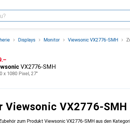
herie
Displays
Monitor
Viewsonic VX2776-SMH
Z
F
9.–
ewsonic
VX2776-SMH
0 x 1080 Pixel, 27"
ür Viewsonic VX2776-SMH
 Zubehör zum Produkt Viewsonic VX2776-SMH aus den Kategori