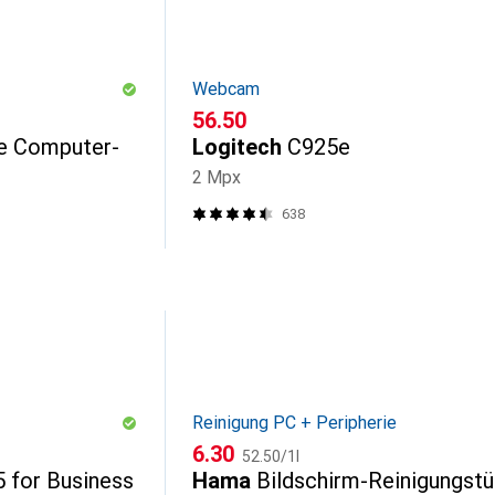
Webcam
CHF
56.50
de Computer-
Logitech
C925e
2 Mpx
638
Reinigung PC + Peripherie
CHF
CHF
6.30
52.50
/
1l
 for Business
Hama
Bildschirm-Reinigungst