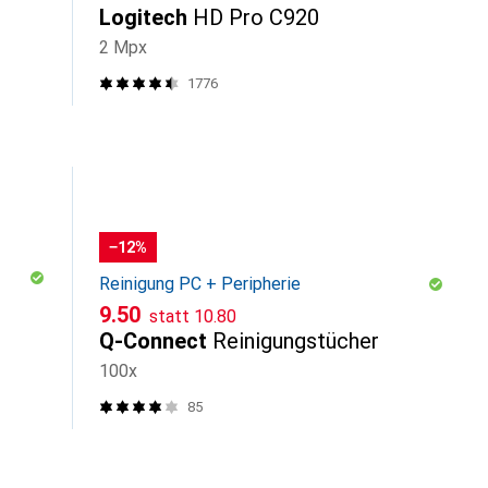
Logitech
HD Pro C920
2 Mpx
1776
−12%
Reinigung PC + Peripherie
CHF
CHF
9.50
statt
10.80
Q-Connect
Reinigungstücher
100x
85