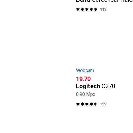
113
Webcam
CHF
19.70
Logitech
C270
0.90 Mpx
729