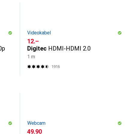
Videokabel
CHF
12.–
0p
Digitec
HDMI-HDMI 2.0
1 m
1916
Webcam
CHF
49.90