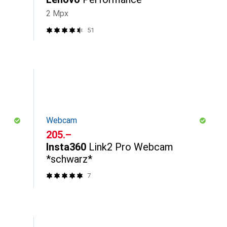
2 Mpx
51
Webcam
CHF
205.–
Insta360
Link2 Pro Webcam
*schwarz*
7