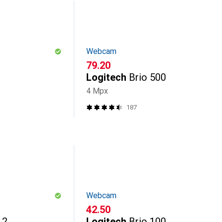
Webcam
CHF
79.20
Logitech
Brio 500
4 Mpx
187
Webcam
CHF
42.50
 2
Logitech
Brio 100