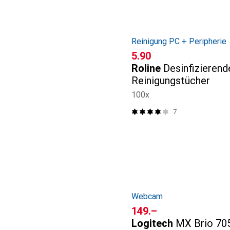
Reinigung PC + Peripherie
CHF
5.90
Roline
Desinfizieren
Reinigungstücher
100x
7
Webcam
CHF
149.–
Logitech
MX Brio 705