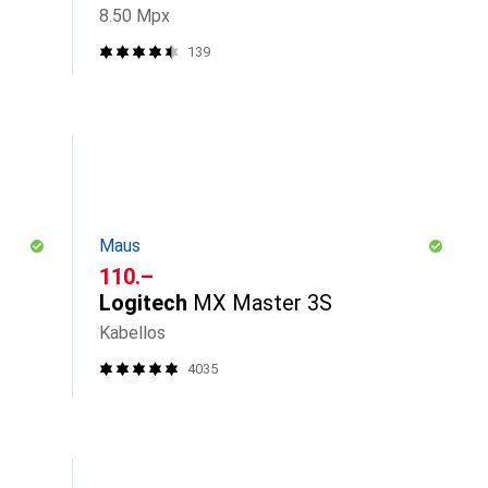
8.50 Mpx
139
Maus
CHF
110.–
Logitech
MX Master 3S
Kabellos
4035