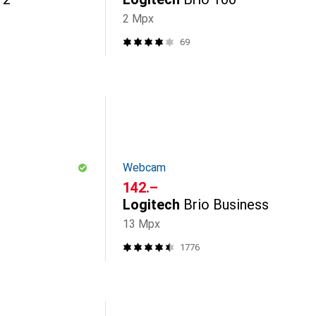
2 Mpx
69
Webcam
CHF
142.–
Logitech
Brio Business
13 Mpx
1776