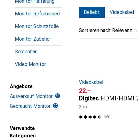
Monitor Halterung
Beliebt
Videokabel
Monitor Refurbished
Monitor Schutzfolie
Sortieren nach
:
Relevanz
Monitor Zubehör
Produktliste
Screenbar
Video Monitor
Videokabel
Angebote
CHF
22.–
Ausverkauf Monitor
Digitec
HDMI-HDMI 2
Gebraucht Monitor
2 m
958
Verwandte
Kategorien