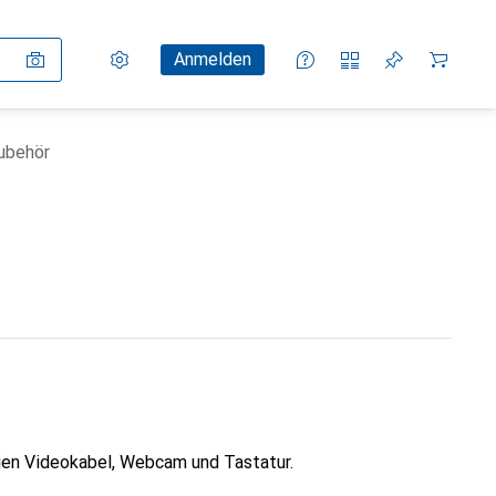
Einstellungen
Kundenkonto
Vergleichslisten
Merklisten
Warenkorb
Anmelden
ubehör
en Videokabel, Webcam und Tastatur.