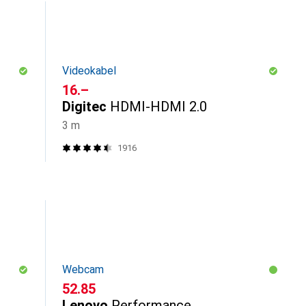
Videokabel
CHF
16.–
Digitec
HDMI-HDMI 2.0
3 m
1916
Webcam
CHF
52.85
Lenovo
Performance