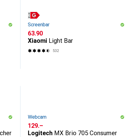
Screenbar
CHF
63.90
Xiaomi
Light Bar
532
Webcam
CHF
129.–
ücher
Logitech
MX Brio 705 Consumer