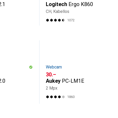
.1
Logitech
Ergo K860
CH, Kabellos
1072
Webcam
CHF
30.–
.0
Aukey
PC-LM1E
2 Mpx
1860