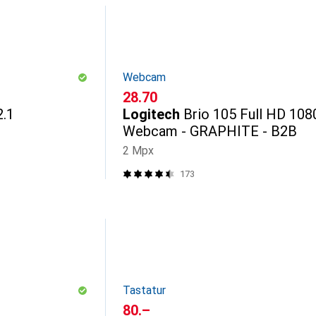
Webcam
CHF
28.70
.1
Logitech
Brio 105 Full HD 108
Webcam - GRAPHITE - B2B
2 Mpx
173
Tastatur
CHF
80.–