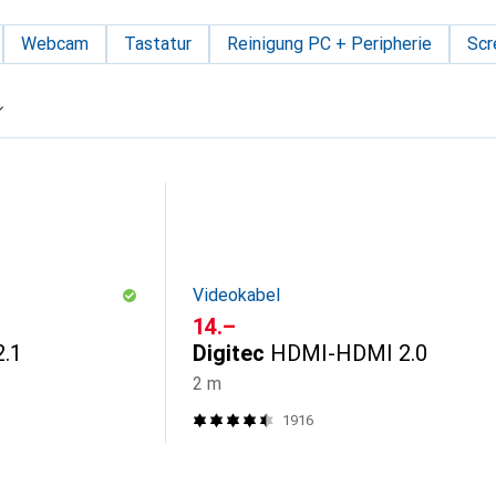
Webcam
Tastatur
Reinigung PC + Peripherie
Scr
Videokabel
CHF
14.–
.1
Digitec
HDMI-HDMI 2.0
2 m
1916