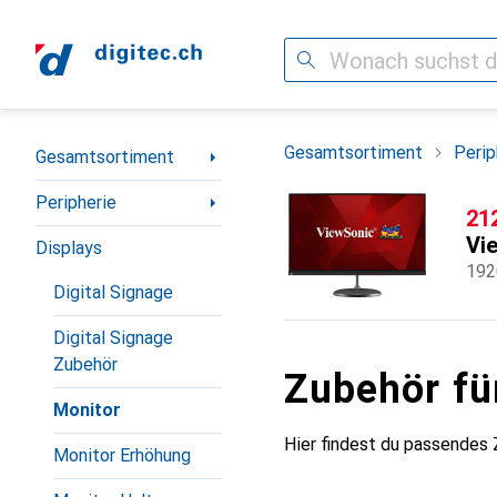
Suche
Navigation nach Kategorien
Gesamtsortiment
Perip
Gesamtsortiment
Peripherie
CH
21
Vi
Displays
192
Digital Signage
Digital Signage
Zubehör
Zubehör fü
Monitor
Hier findest du passendes
Monitor Erhöhung