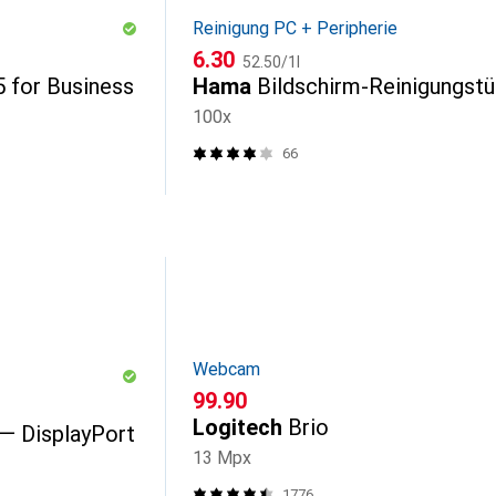
Reinigung PC + Peripherie
CHF
CHF
6.30
52.50
/
1l
 for Business
Hama
Bildschirm-Reinigungst
100x
66
Webcam
CHF
99.90
Logitech
Brio
 — DisplayPort
13 Mpx
1776