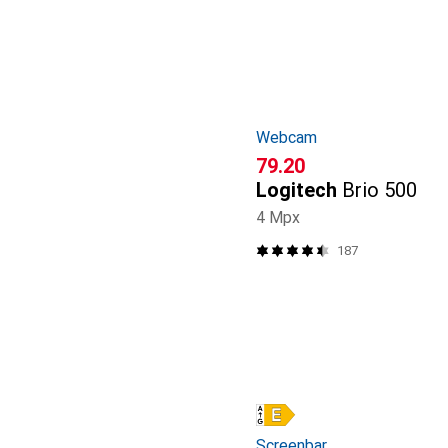
Webcam
CHF
79.20
Logitech
Brio 500
4 Mpx
187
Screenbar