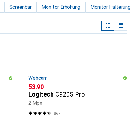
Screenbar
Monitor Erhöhung
Monitor Halterung
Webcam
CHF
53.90
Logitech
C920S Pro
2 Mpx
867