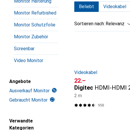
Monitor Halterung
Beliebt
Videokabel
Monitor Refurbished
Sortieren nach
:
Relevanz
Monitor Schutzfolie
Produktliste
Monitor Zubehör
Screenbar
Video Monitor
Videokabel
CHF
22.–
Angebote
Digitec
HDMI-HDMI 2
Ausverkauf Monitor
2 m
Gebraucht Monitor
958
Verwandte
Kategorien