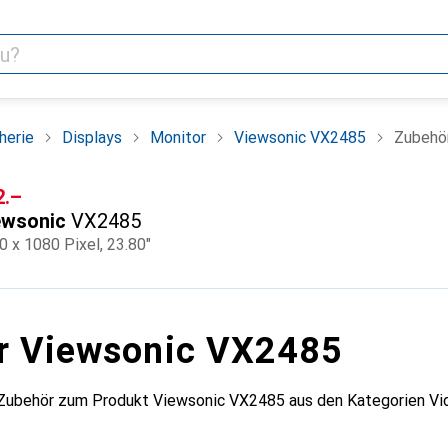
herie
Displays
Monitor
Viewsonic VX2485
Zubehö
F
2.–
ewsonic
VX2485
0 x 1080 Pixel, 23.80"
r Viewsonic VX2485
 Zubehör zum Produkt Viewsonic VX2485 aus den Kategorien Vi