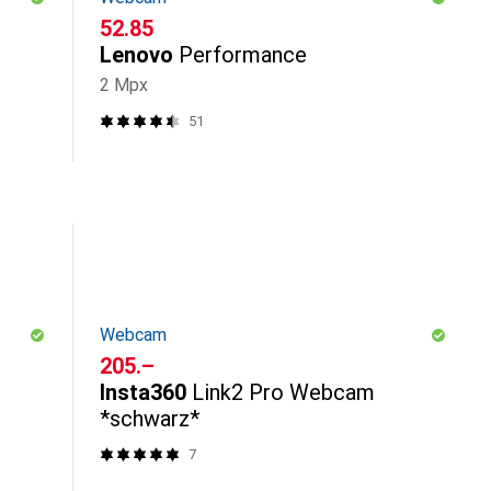
CHF
52.85
Lenovo
Performance
2 Mpx
51
Webcam
CHF
205.–
Insta360
Link2 Pro Webcam
*schwarz*
7