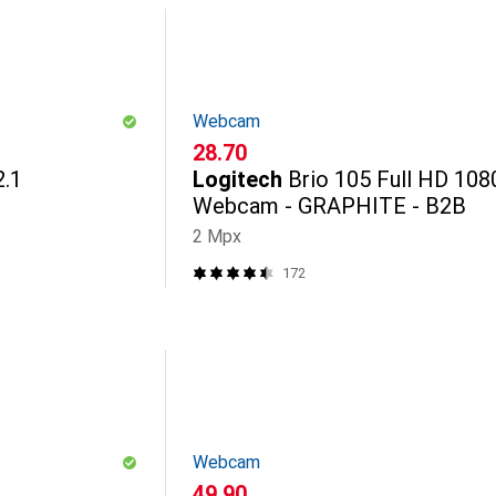
Webcam
CHF
28.70
.1
Logitech
Brio 105 Full HD 108
Webcam - GRAPHITE - B2B
2 Mpx
172
Webcam
CHF
49.90