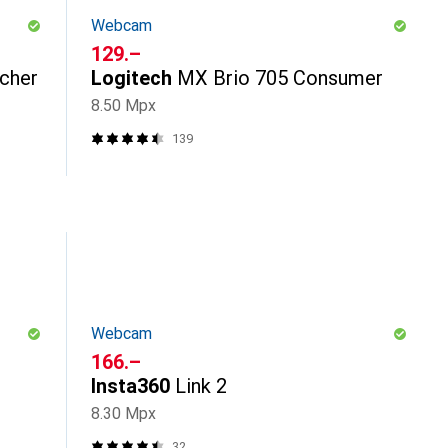
Webcam
CHF
129.–
ücher
Logitech
MX Brio 705 Consumer
8.50 Mpx
139
Webcam
CHF
166.–
Insta360
Link 2
8.30 Mpx
32