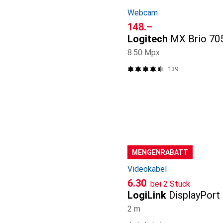
Webcam
CHF
148.–
Logitech
MX Brio 705
8.50 Mpx
139
MENGENRABATT
Videokabel
CHF
6.30
bei 2 Stück
LogiLink
DisplayPort
2 m