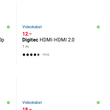
Videokabel
CHF
12.–
0p
Digitec
HDMI-HDMI 2.0
1 m
1916
Videokabel
CHF
18.–