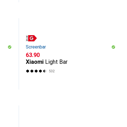
Screenbar
CHF
63.90
Xiaomi
Light Bar
532