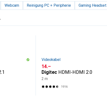
Webcam
Reinigung PC + Peripherie
Gaming Headset
Videokabel
CHF
14.–
.1
Digitec
HDMI-HDMI 2.0
2 m
1916