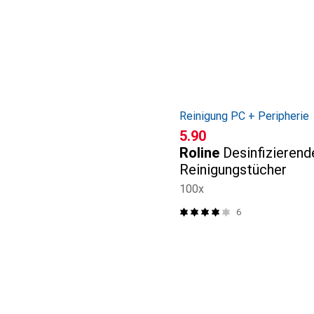
Reinigung PC + Peripherie
CHF
5.90
Roline
Desinfizieren
Reinigungstücher
100x
6