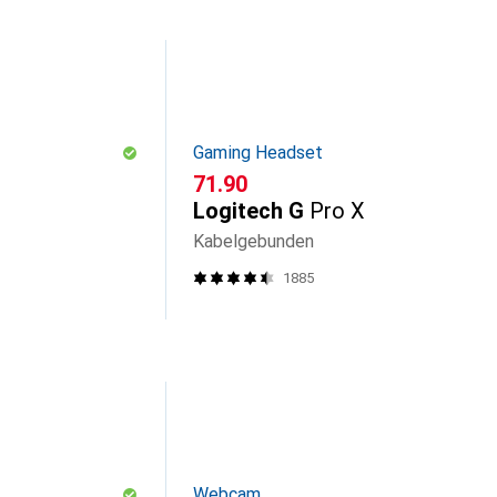
Gaming Headset
CHF
71.90
Logitech G
Pro X
Kabelgebunden
1885
Webcam