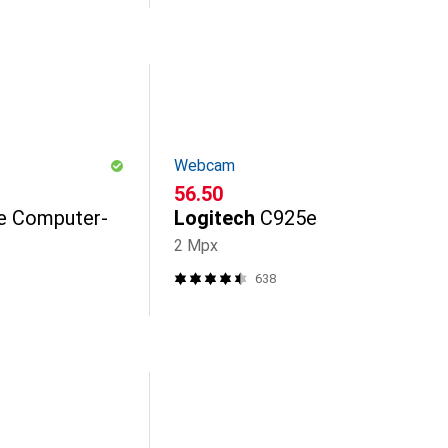
Webcam
CHF
56.50
de Computer-
Logitech
C925e
2 Mpx
638