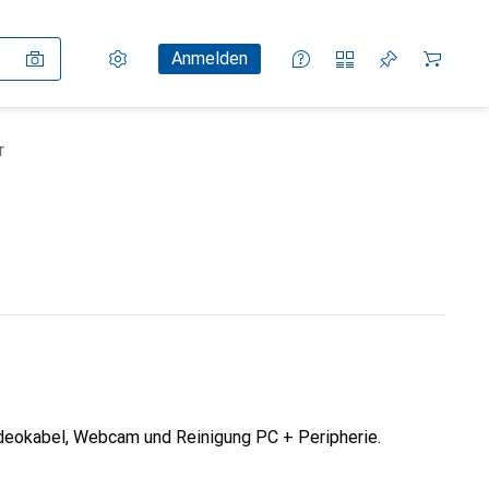
Einstellungen
Kundenkonto
Vergleichslisten
Merklisten
Warenkorb
Anmelden
r
deokabel, Webcam und Reinigung PC + Peripherie.