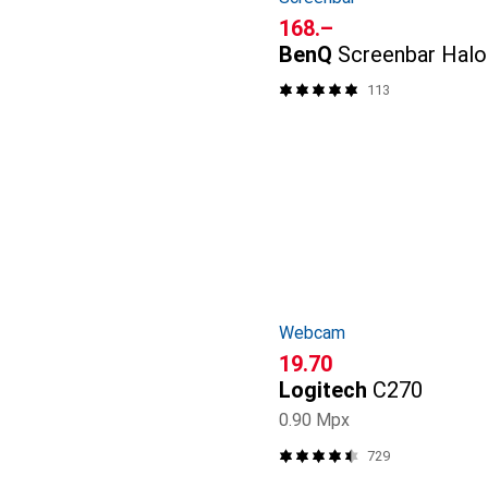
CHF
168.–
BenQ
Screenbar Halo
113
Webcam
CHF
19.70
Logitech
C270
0.90 Mpx
729