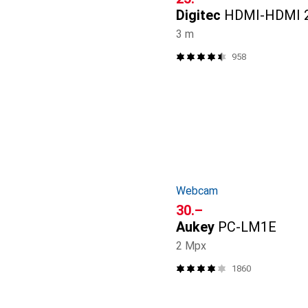
Digitec
HDMI-HDMI 2
3 m
958
Webcam
CHF
30.–
Aukey
PC-LM1E
2 Mpx
1860