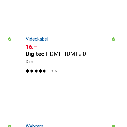
Videokabel
CHF
16.–
Digitec
HDMI-HDMI 2.0
3 m
1916
Webcam