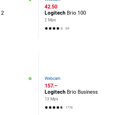
CHF
42.50
 2
Logitech
Brio 100
2 Mpx
69
Webcam
CHF
157.–
Logitech
Brio Business
13 Mpx
1776