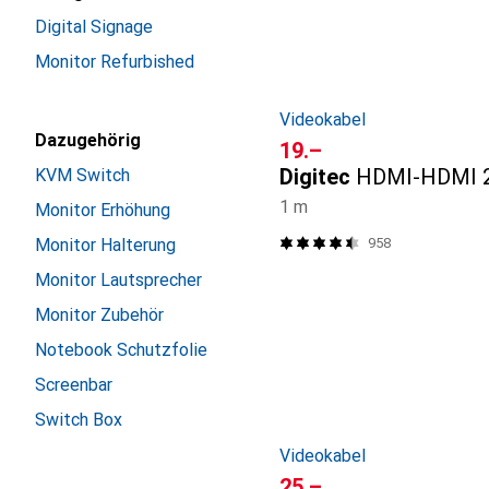
Digital Signage
Monitor Refurbished
Videokabel
Dazugehörig
CHF
19.–
Digitec
HDMI-HDMI 2
KVM Switch
1 m
Monitor Erhöhung
958
Monitor Halterung
Monitor Lautsprecher
Monitor Zubehör
Notebook Schutzfolie
Screenbar
Switch Box
Videokabel
CHF
25.–