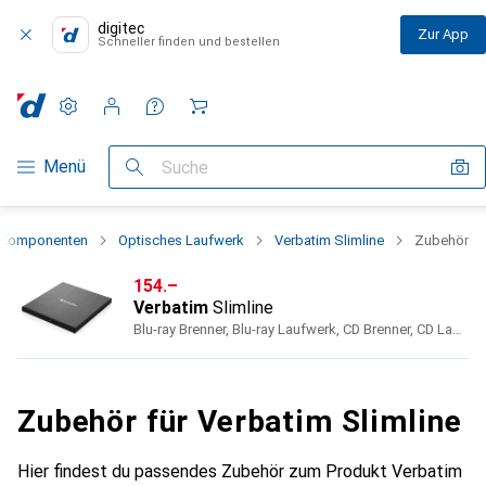
digitec
Zur App
Schneller finden und bestellen
Einstellungen
Kundenkonto
Vergleichslisten
Merklisten
Warenkorb
Navigation nach Kategorien
Menü
Suche
 Komponenten
Optisches Laufwerk
Verbatim Slimline
Zubehör
CHF
154.–
Verbatim
Slimline
Blu-ray Brenner, Blu-ray Laufwerk, CD Brenner, CD Laufwerk, DVD Brenner, DVD Laufwerk
Zubehör für Verbatim Slimline
Hier findest du passendes Zubehör zum Produkt Verbatim