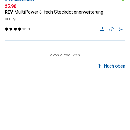
CHF
25.90
REV
MultiPower 3-fach Steckdosenerweiterung
CEE 7/3
1
2 von 2 Produkten
Nach oben