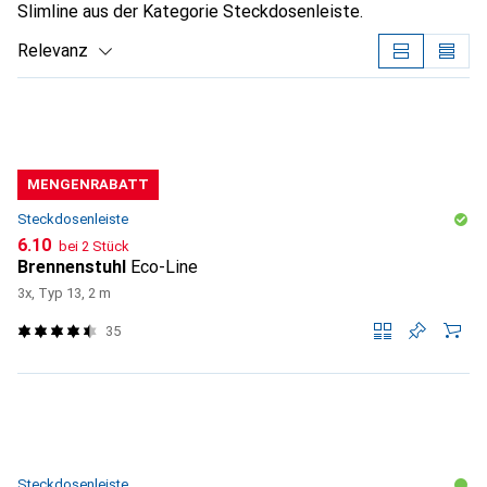
Slimline aus der Kategorie Steckdosenleiste.
Relevanz
Produktliste
MENGENRABATT
Steckdosenleiste
CHF
6.10
bei 2 Stück
Brennenstuhl
Eco-Line
3x, Typ 13, 2 m
35
Steckdosenleiste