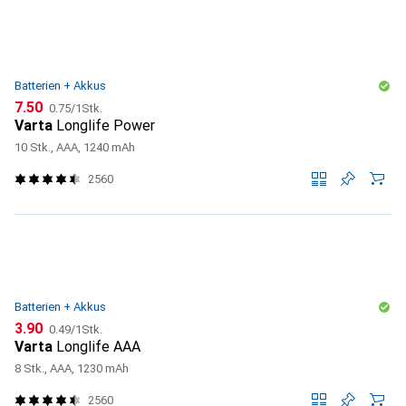
Batterien + Akkus
CHF
CHF
7.50
0.75
/
1Stk.
Varta
Longlife Power
10 Stk., AAA, 1240 mAh
2560
Batterien + Akkus
CHF
CHF
3.90
0.49
/
1Stk.
Varta
Longlife AAA
8 Stk., AAA, 1230 mAh
2560