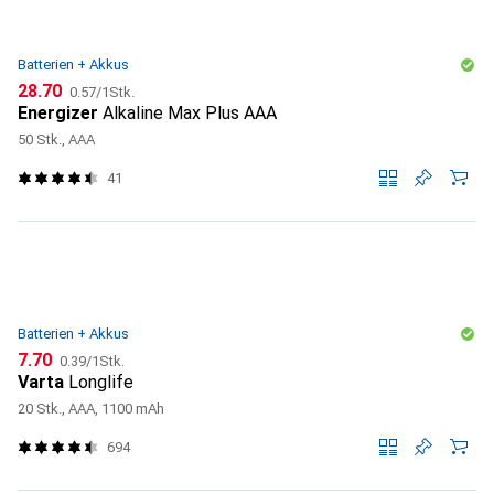
Batterien + Akkus
CHF
CHF
28.70
0.57
/
1Stk.
Energizer
Alkaline Max Plus AAA
50 Stk., AAA
41
Batterien + Akkus
CHF
CHF
7.70
0.39
/
1Stk.
Varta
Longlife
20 Stk., AAA, 1100 mAh
694