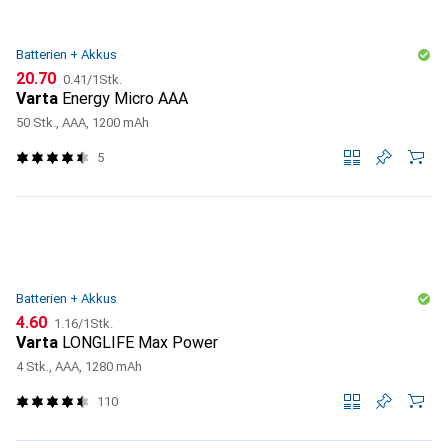
Batterien + Akkus
CHF
CHF
20.70
0.41
/
1Stk.
Varta
Energy Micro AAA
50 Stk., AAA, 1200 mAh
5
Batterien + Akkus
CHF
CHF
4.60
1.16
/
1Stk.
Varta
LONGLIFE Max Power
4 Stk., AAA, 1280 mAh
110