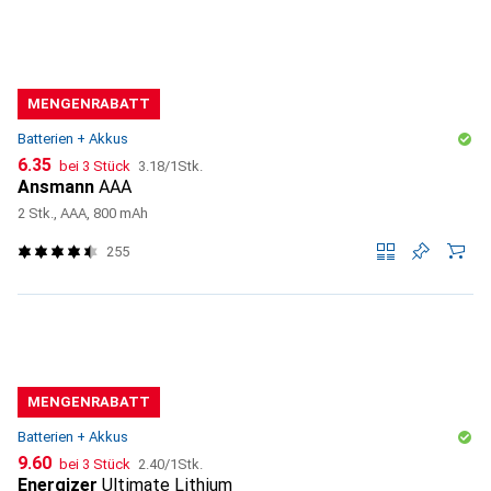
MENGENRABATT
Batterien + Akkus
CHF
CHF
6.35
bei 3 Stück
3.18
/
1Stk.
Ansmann
AAA
2 Stk., AAA, 800 mAh
255
MENGENRABATT
Batterien + Akkus
CHF
CHF
9.60
bei 3 Stück
2.40
/
1Stk.
Energizer
Ultimate Lithium