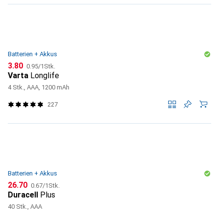
Batterien + Akkus
CHF
CHF
3.80
0.95
/
1Stk.
Varta
Longlife
4 Stk., AAA, 1200 mAh
227
Batterien + Akkus
CHF
CHF
26.70
0.67
/
1Stk.
Duracell
Plus
40 Stk., AAA