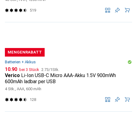
519
MENGENRABATT
Batterien + Akkus
CHF
CHF
10.90
bei 3 Stück
2.73
/
1Stk.
Verico
Li-Ion USB-C Micro AAA-Akku 1.5V 900mWh
600mAh ladbar per USB
4 Stk., AAA, 600 mAh
128