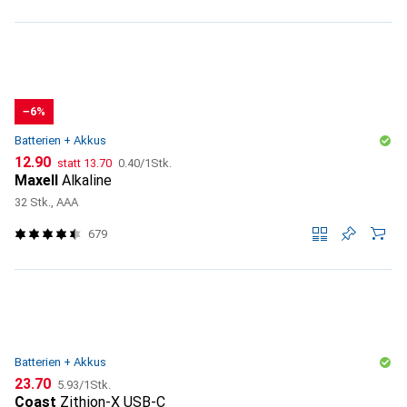
−6%
Batterien + Akkus
CHF
CHF
CHF
12.90
statt
13.70
0.40
/
1Stk.
Maxell
Alkaline
32 Stk., AAA
679
Batterien + Akkus
CHF
CHF
23.70
5.93
/
1Stk.
Coast
Zithion-X USB-C