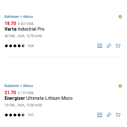
Batterien + Akkus
CHF
CHF
18.70
0.47
/
1Stk.
Varta
Industrial Pro
40 Stk., AAA, 1270 mAh
104
Batterien + Akkus
CHF
CHF
21.70
2.17
/
1Stk.
Energizer
Ultimate Lithium Micro
10 Stk., AAA, 1250 mAh
197