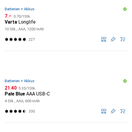
Batterien + Akkus
CHF
CHF
7.–
0.70
/
1Stk.
Varta
Longlife
10 Stk., AAA, 1200 mAh
227
Batterien + Akkus
CHF
CHF
21.40
5.35
/
1Stk.
Pale Blue
AAA USB-C
4 Stk., AAA, 600 mAh
330