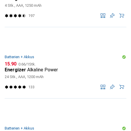
4 Stk., AAA, 1250 mAh
197
Batterien + Akkus
CHF
CHF
15.90
0.66
/
1Stk.
Energizer
Alkaline Power
24 Stk., AAA, 1200 mAh
133
Batterien + Akkus