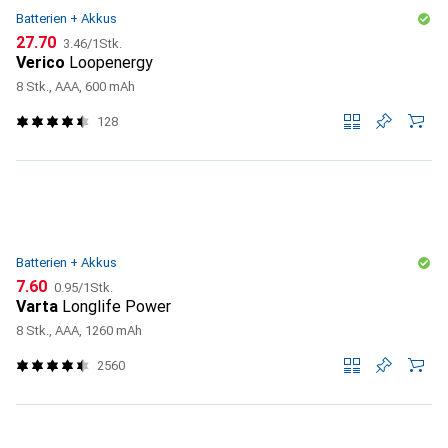
Batterien + Akkus
CHF
CHF
27.70
3.46
/
1Stk.
Verico
Loopenergy
8 Stk., AAA, 600 mAh
128
Batterien + Akkus
CHF
CHF
7.60
0.95
/
1Stk.
Varta
Longlife Power
8 Stk., AAA, 1260 mAh
2560