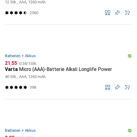
12 Stk., AAA, 1260 mAh
2560
Batterien + Akkus
CHF
CHF
21.55
0.54
/
1Stk.
Varta
Micro (AAA)-Batterie Alkali Longlife Power
40 Stk., AAA, 1260 mAh
398
Batterien + Akkus
CHF