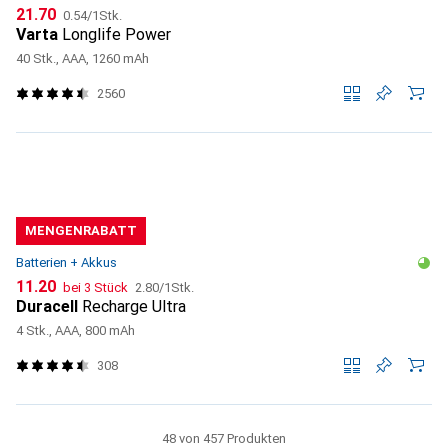
CHF
CHF
21.70
0.54
/
1Stk.
Varta
Longlife Power
40 Stk., AAA, 1260 mAh
2560
MENGENRABATT
Batterien + Akkus
CHF
CHF
11.20
bei 3 Stück
2.80
/
1Stk.
Duracell
Recharge Ultra
4 Stk., AAA, 800 mAh
308
48 von 457 Produkten