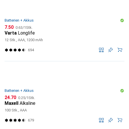
Batterien + Akkus
CHF
CHF
7.50
0.63
/
1Stk.
Varta
Longlife
12 Stk., AAA, 1200 mAh
694
Batterien + Akkus
CHF
CHF
24.70
0.25
/
1Stk.
Maxell
Alkaline
100 Stk., AAA
679