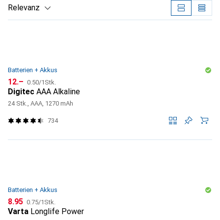
Relevanz
Produktliste
Batterien + Akkus
CHF
CHF
12.–
0.50
/
1Stk.
Digitec
AAA Alkaline
24 Stk., AAA, 1270 mAh
734
Batterien + Akkus
CHF
CHF
8.95
0.75
/
1Stk.
Varta
Longlife Power