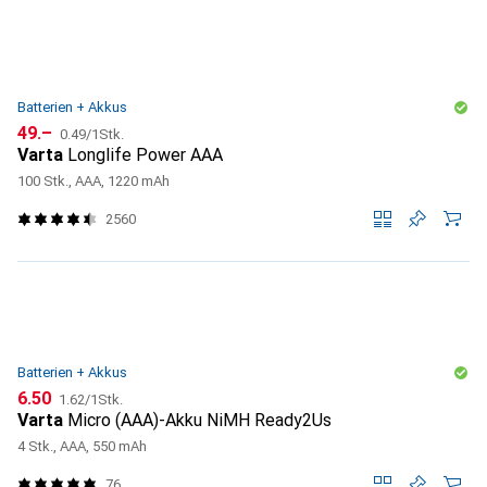
Batterien + Akkus
CHF
CHF
49.–
0.49
/
1Stk.
Varta
Longlife Power AAA
100 Stk., AAA, 1220 mAh
2560
Batterien + Akkus
CHF
CHF
6.50
1.62
/
1Stk.
Varta
Micro (AAA)-Akku NiMH Ready2Us
4 Stk., AAA, 550 mAh
76