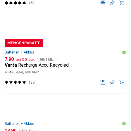
461
MENGENRABATT
Batterien + Akkus
CHF
CHF
7.90
bei 3 Stück
1.98
/
1Stk.
Varta
Recharge Accu Recycled
4 Stk., AAA, 800 mAh
130
Batterien + Akkus
CHF
CHF
13.90
0.69
/
1Stk.