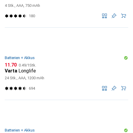
4 Stk., AAA, 750 mAh
180
Batterien + Akkus
CHF
CHF
11.70
0.49
/
1Stk.
Varta
Longlife
24 Stk., AAA, 1200 mAh
694
Batterien + Akkus