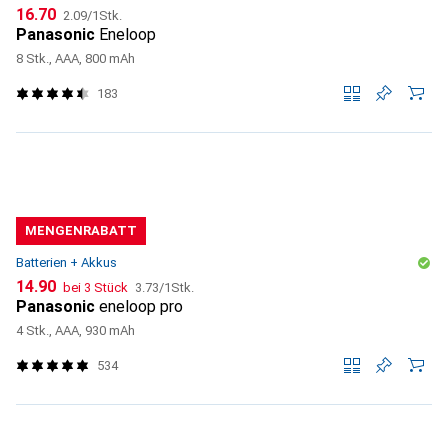
CHF
CHF
16.70
2.09
/
1Stk.
Panasonic
Eneloop
8 Stk., AAA, 800 mAh
183
MENGENRABATT
Batterien + Akkus
CHF
CHF
14.90
bei 3 Stück
3.73
/
1Stk.
Panasonic
eneloop pro
4 Stk., AAA, 930 mAh
534