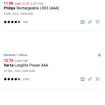
CHF
CHF
CHF
11.90
statt
12.70
2.97
/
1Stk.
Philips
Rechargeable LR03 (AAA)
4 Stk., AAA, 1000 mAh
189
Batterien + Akkus
CHF
CHF
12.70
0.64
/
1Stk.
Varta
Longlife Power AAA
20 Stk., AAA, 1260 mAh
2560