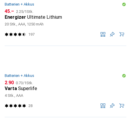
Batterien + Akkus
CHF
CHF
45.–
2.25
/
1Stk.
Energizer
Ultimate Lithium
20 Stk., AAA, 1250 mAh
197
Batterien + Akkus
CHF
CHF
2.90
0.73
/
1Stk.
Varta
Superlife
4 Stk., AAA
28