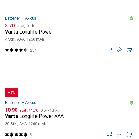
Batterien + Akkus
CHF
CHF
3.70
0.93
/
1Stk.
Varta
Longlife Power
4 Stk., AAA, 1260 mAh
284
−7%
Batterien + Akkus
CHF
CHF
CHF
10.90
statt
11.70
0.54
/
1Stk.
Varta
Longlife Power AAA
20 Stk., AAA, 1260 mAh
95