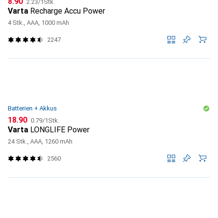
CHF
8.90
2.23
/
1Stk.
Varta
Recharge Accu Power
4 Stk., AAA, 1000 mAh
2247
Batterien + Akkus
CHF
CHF
18.90
0.79
/
1Stk.
Varta
LONGLIFE Power
24 Stk., AAA, 1260 mAh
2560