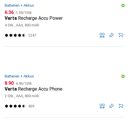
Batterien + Akkus
CHF
CHF
6.36
1.59
/
1Stk.
Varta
Recharge Accu Power
4 Stk., AAA, 800 mAh
2247
Batterien + Akkus
CHF
CHF
8.90
4.46
/
1Stk.
Varta
Recharge Accu Phone
2 Stk., AAA, 800 mAh
469