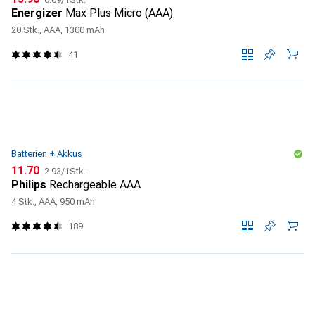
Energizer
Max Plus Micro (AAA)
20 Stk., AAA, 1300 mAh
41
Batterien + Akkus
CHF
CHF
11.70
2.93
/
1Stk.
Philips
Rechargeable AAA
4 Stk., AAA, 950 mAh
189