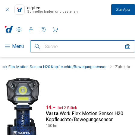
digitec
Zur App
Schneller finden und bestellen
Einstellungen
Kundenkonto
Vergleichslisten
Merklisten
Warenkorb
Navigation nach Kategorien
Menü
Suche
Work Flex Motion Sensor H20 Kopfleuchte/Bewegungssensor
Zubehör
CHF
14.–
bei 2 Stück
Varta
Work Flex Motion Sensor H20
Kopfleuchte/Bewegungssensor
150 lm