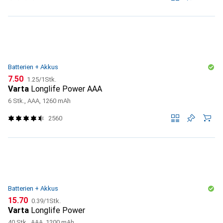
Batterien + Akkus
CHF
CHF
7.50
1.25
/
1Stk.
Varta
Longlife Power AAA
6 Stk., AAA, 1260 mAh
2560
Batterien + Akkus
CHF
CHF
15.70
0.39
/
1Stk.
Varta
Longlife Power
40 Stk., AAA, 1200 mAh