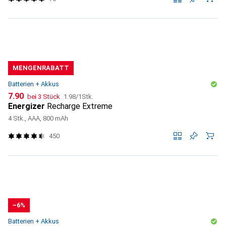
MENGENRABATT
Batterien + Akkus
CHF
CHF
7.90
bei 3 Stück
1.98
/
1Stk.
Energizer
Recharge Extreme
4 Stk., AAA, 800 mAh
450
−6%
Batterien + Akkus