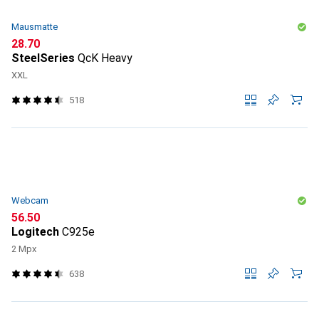
Mausmatte
CHF
28.70
SteelSeries
QcK Heavy
XXL
518
Webcam
CHF
56.50
Logitech
C925e
2 Mpx
638