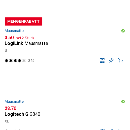
MENGENRABATT
Mausmatte
CHF
3.50
bei 2 Stück
LogiLink
Mausmatte
S
245
Mausmatte
CHF
28.70
Logitech G
G840
XL