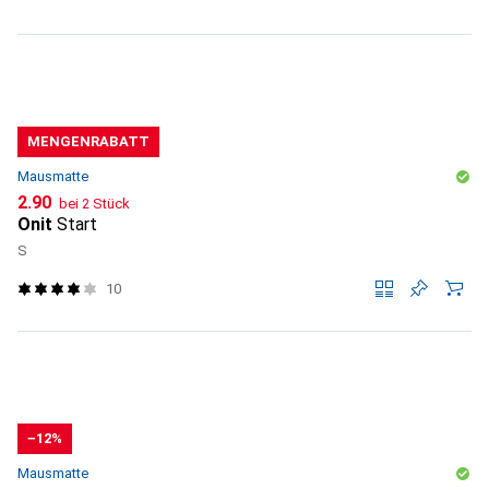
MENGENRABATT
Mausmatte
CHF
2.90
bei 2 Stück
Onit
Start
S
10
−12%
Mausmatte