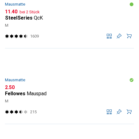
Mausmatte
CHF
11.40
bei 2 Stück
SteelSeries
QcK
M
1609
Mausmatte
CHF
2.50
Fellowes
Mauspad
M
215