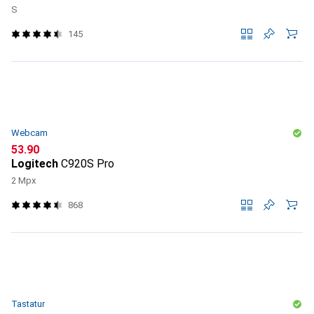
S
145
Webcam
CHF
53.90
Logitech
C920S Pro
2 Mpx
868
Tastatur