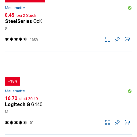
Mausmatte
CHF
8.45
bei 2 Stück
SteelSeries
QcK
S
1609
−18%
Mausmatte
CHF
CHF
16.70
statt
20.40
Logitech G
G440
M
51