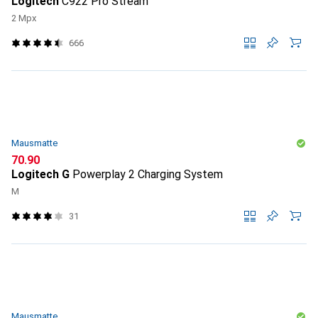
Logitech
C922 Pro Stream
2 Mpx
666
Mausmatte
CHF
70.90
Logitech G
Powerplay 2 Charging System
M
31
Mausmatte