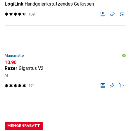
LogiLink
Handgelenkstützendes Gelkissen
109
Mausmatte
CHF
10.90
Razer
Gigantus V2
M
174
MENGENRABATT