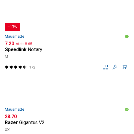
−17%
Mausmatte
CHF
CHF
7.20
statt
8.65
Speedlink
Notary
M
172
Mausmatte
CHF
28.70
Razer
Gigantus V2
XXL