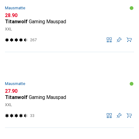
Mausmatte
CHF
28.90
Titanwolf
Gaming Mauspad
XXL
267
Mausmatte
CHF
27.90
Titanwolf
Gaming Mauspad
XXL
33