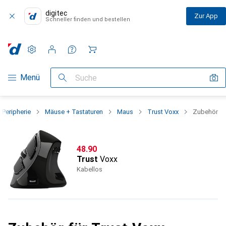
digitec
Zur App
Schneller finden und bestellen
Einstellungen
Kundenkonto
Vergleichslisten
Merklisten
Warenkorb
Navigation nach Kategorien
Menü
Suche
Peripherie
Mäuse + Tastaturen
Maus
Trust Voxx
Zubehör
CHF
48.90
Trust
Voxx
Kabellos