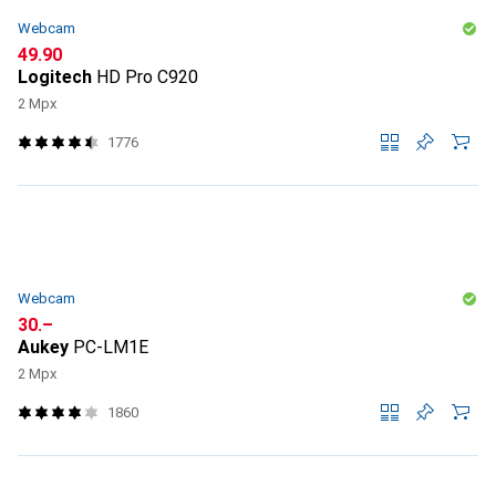
Webcam
CHF
49.90
Logitech
HD Pro C920
2 Mpx
1776
Webcam
CHF
30.–
Aukey
PC-LM1E
2 Mpx
1860