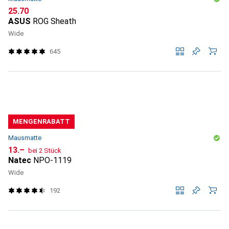
CHF
25.70
ASUS
ROG Sheath
Wide
645
MENGENRABATT
Mausmatte
CHF
13.–
bei 2 Stück
Natec
NPO-1119
Wide
192