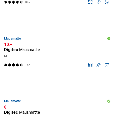
947
Mausmatte
CHF
10.–
Digitec
Mausmatte
M
145
Mausmatte
CHF
8.–
Digitec
Mausmatte