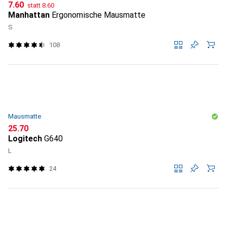
CHF
CHF
7.60
statt
8.60
Manhattan
Ergonomische Mausmatte
S
108
Mausmatte
CHF
25.70
Logitech
G640
L
24