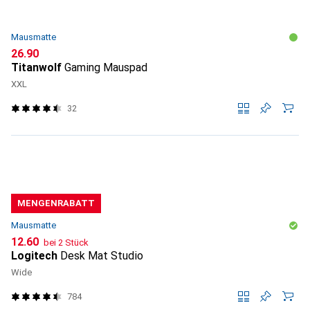
Mausmatte
CHF
26.90
Titanwolf
Gaming Mauspad
XXL
32
MENGENRABATT
Mausmatte
CHF
12.60
bei 2 Stück
Logitech
Desk Mat Studio
Wide
784