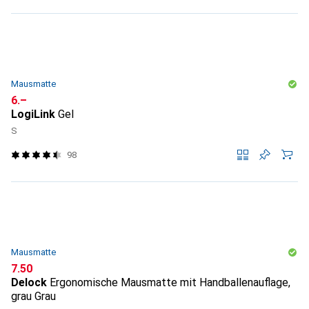
Mausmatte
CHF
6.–
LogiLink
Gel
S
98
Mausmatte
CHF
7.50
Delock
Ergonomische Mausmatte mit Handballenauflage,
grau Grau