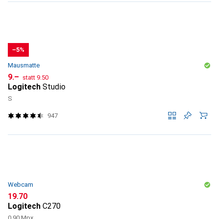
−5%
Mausmatte
CHF
CHF
9.–
statt
9.50
Logitech
Studio
S
947
Webcam
CHF
19.70
Logitech
C270
0.90 Mpx