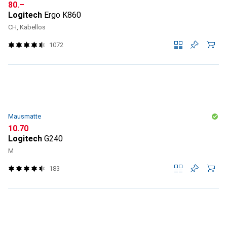
CHF
80.–
Logitech
Ergo K860
CH, Kabellos
1072
Mausmatte
CHF
10.70
Logitech
G240
M
183