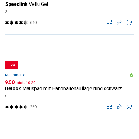
Speedlink
Vellu Gel
S
610
−7%
Mausmatte
CHF
CHF
9.50
statt
10.20
Delock
Mauspad mit Handballenauflage rund schwarz
S
269