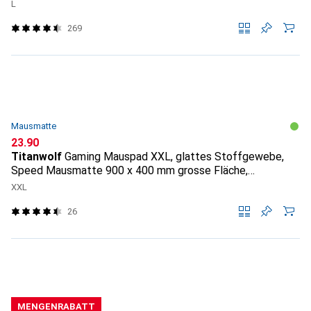
L
269
Mausmatte
CHF
23.90
Titanwolf
Gaming Mauspad XXL, glattes Stoffgewebe,
Speed Mausmatte 900 x 400 mm grosse Fläche,
Topography
XXL
26
MENGENRABATT