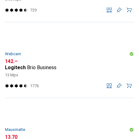
729
Webcam
CHF
142.–
Logitech
Brio Business
13 Mpx
1776
Mausmatte
CHF
13.70