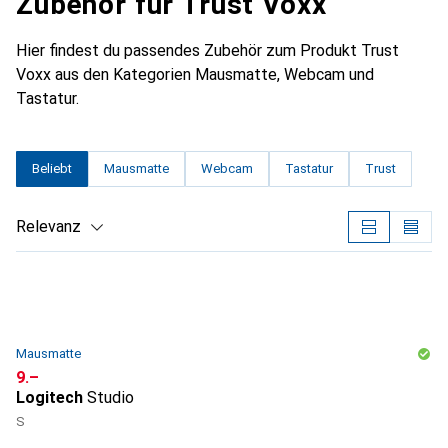
Zubehör für Trust Voxx
Hier findest du passendes Zubehör zum Produkt Trust
Voxx aus den Kategorien Mausmatte, Webcam und
Tastatur.
Beliebt
Mausmatte
Webcam
Tastatur
Trust
Relevanz
Produktliste
Mausmatte
CHF
9.–
Logitech
Studio
S