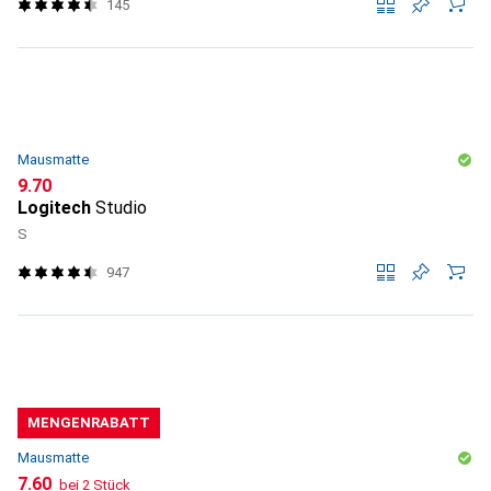
145
Mausmatte
CHF
9.70
Logitech
Studio
S
947
MENGENRABATT
Mausmatte
CHF
7.60
bei 2 Stück