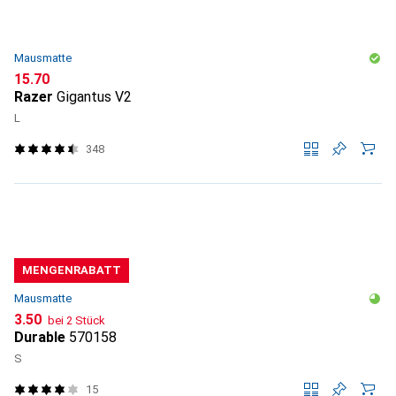
Mausmatte
CHF
15.70
Razer
Gigantus V2
L
348
MENGENRABATT
Mausmatte
CHF
3.50
bei 2 Stück
Durable
570158
S
15