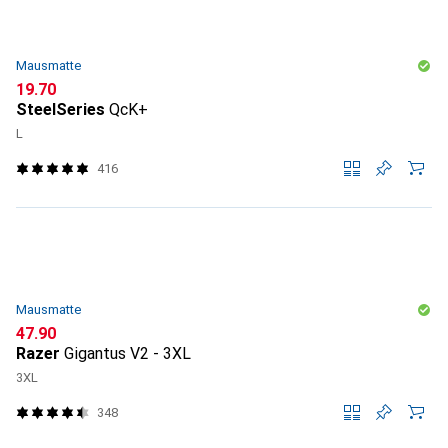
Mausmatte
CHF
19.70
SteelSeries
QcK+
L
416
Mausmatte
CHF
47.90
Razer
Gigantus V2 - 3XL
3XL
348