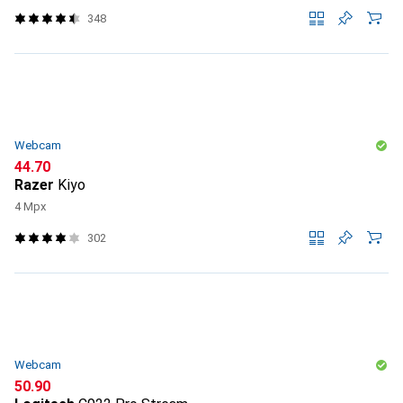
348
Webcam
CHF
44.70
Razer
Kiyo
4 Mpx
302
Webcam
CHF
50.90