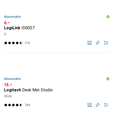
Mausmatte
CHF
6.–
LogiLink
ID0027
S
316
Mausmatte
CHF
15.–
Logitech
Desk Mat Studio
Wide
784