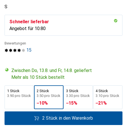
S
Schneller lieferbar
Angebot für
CHF
10.80
Bewertungen
15
Zwischen Do, 13.8. und Fr, 14.8. geliefert
Mehr als 10 Stück bestellt
1 Stück
2 Stück
3 Stück
4 Stück
CHF
3.90
pro Stück
CHF
3.50
pro Stück
CHF
3.30
pro Stück
CHF
3.10
pro Stück
−
10
%
−
15
%
−
21
%
2 Stück in den Warenkorb