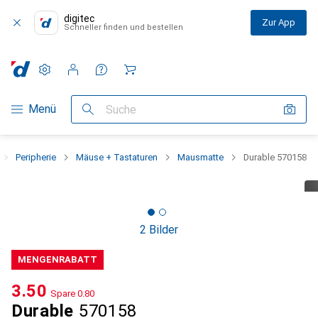
digitec
Zur App
Schneller finden und bestellen
Einstellungen
Kundenkonto
Vergleichslisten
Merklisten
Warenkorb
Navigation nach Kategorien
Menü
Suche
Peripherie
Mäuse + Tastaturen
Mausmatte
Durable 570158
2 Bilder
MENGENRABATT
CHF
3.50
Spare
CHF
0.80
Durable
570158