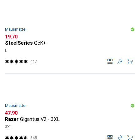
Mausmatte
CHF
19.70
SteelSeries
QcK+
L
417
Mausmatte
CHF
47.90
Razer
Gigantus V2 - 3XL
3XL
348