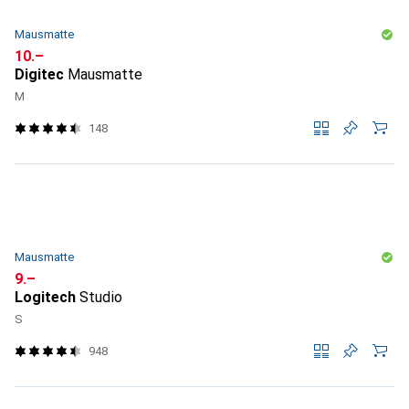
Mausmatte
CHF
10.–
Digitec
Mausmatte
M
148
Mausmatte
CHF
9.–
Logitech
Studio
S
948