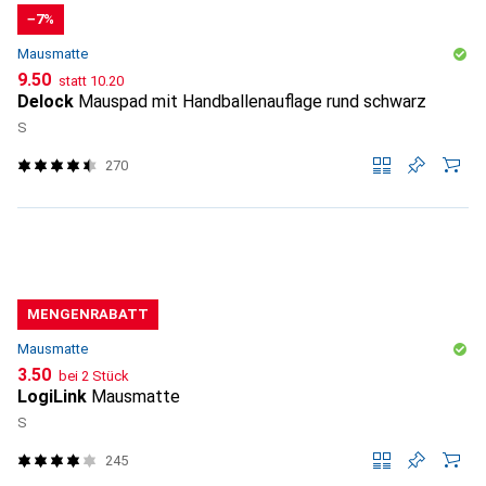
−7%
Mausmatte
CHF
CHF
9.50
statt
10.20
Delock
Mauspad mit Handballenauflage rund schwarz
S
270
MENGENRABATT
Mausmatte
CHF
3.50
bei 2 Stück
LogiLink
Mausmatte
S
245