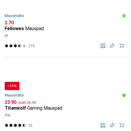
Mausmatte
CHF
2.70
Fellowes
Mauspad
M
215
−11%
Mausmatte
CHF
CHF
23.90
statt
26.90
Titanwolf
Gaming Mauspad
XXL
32