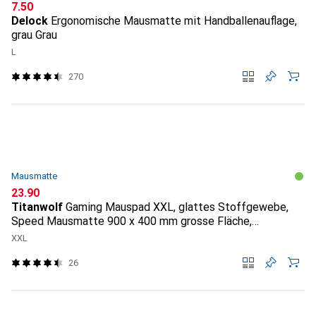
CHF
7.50
Delock
Ergonomische Mausmatte mit Handballenauflage,
grau Grau
L
270
Mausmatte
CHF
23.90
Titanwolf
Gaming Mauspad XXL, glattes Stoffgewebe,
Speed Mausmatte 900 x 400 mm grosse Fläche,
Topography
XXL
26