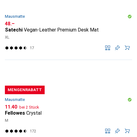
Mausmatte
CHF
48.–
Satechi
Vegan-Leather Premium Desk Mat
XL
17
MENGENRABATT
Mausmatte
CHF
11.40
bei 2 Stück
Fellowes
Crystal
M
172