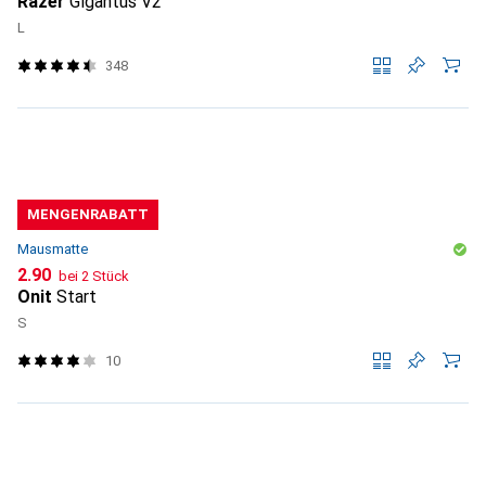
Razer
Gigantus V2
L
348
MENGENRABATT
Mausmatte
CHF
2.90
bei 2 Stück
Onit
Start
S
10