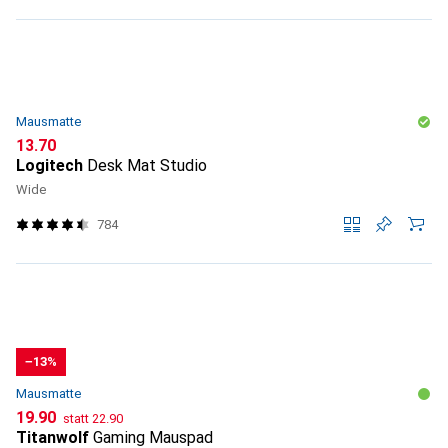
Mausmatte
CHF
13.70
Logitech
Desk Mat Studio
Wide
784
−13%
Mausmatte
CHF
CHF
19.90
statt
22.90
Titanwolf
Gaming Mauspad