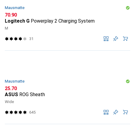
Mausmatte
CHF
70.90
Logitech G
Powerplay 2 Charging System
M
31
Mausmatte
CHF
25.70
ASUS
ROG Sheath
Wide
645