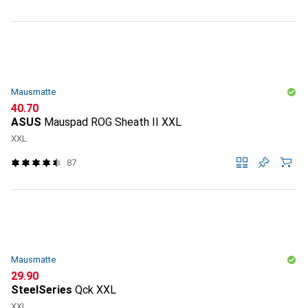
Mausmatte
CHF
40.70
ASUS
Mauspad ROG Sheath II XXL
XXL
87
Mausmatte
CHF
29.90
SteelSeries
Qck XXL
XXL