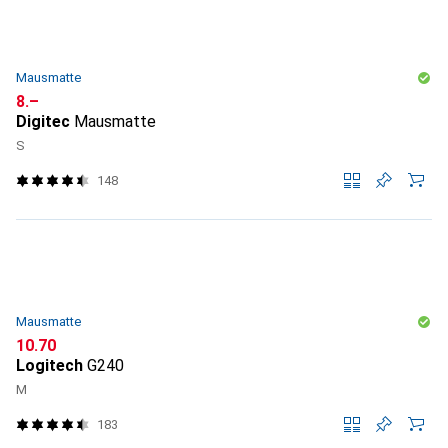
Mausmatte
CHF
8.–
Digitec
Mausmatte
S
148
Mausmatte
CHF
10.70
Logitech
G240
M
183