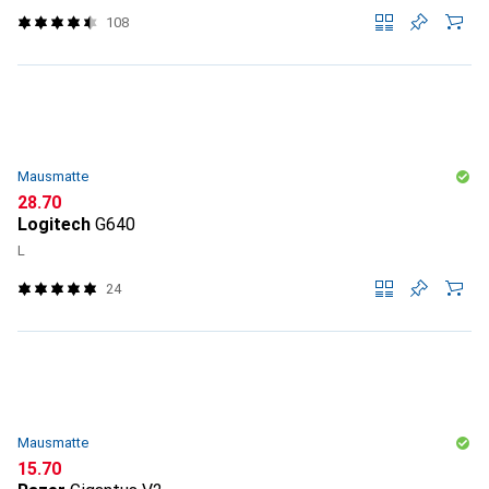
108
Mausmatte
CHF
28.70
Logitech
G640
L
24
Mausmatte
CHF
15.70