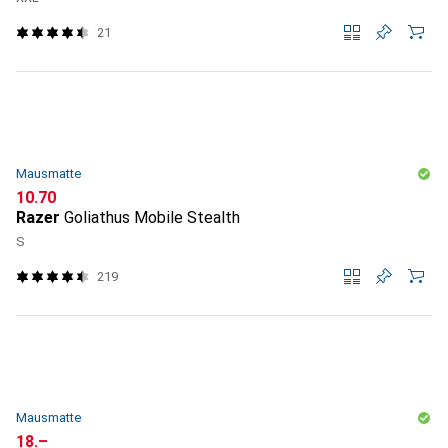
21
Mausmatte
CHF
10.70
Razer
Goliathus Mobile Stealth
S
219
Mausmatte
CHF
18.–