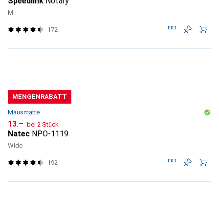
Speedlink
Notary
M
172
MENGENRABATT
Mausmatte
CHF
13.–
bei 2 Stück
Natec
NPO-1119
Wide
192