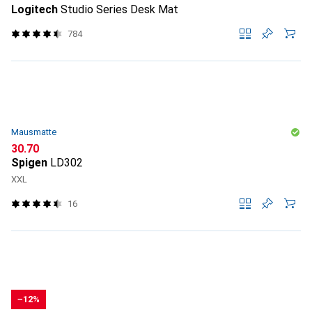
Logitech
Studio Series Desk Mat
784
Mausmatte
CHF
30.70
Spigen
LD302
XXL
16
−12%