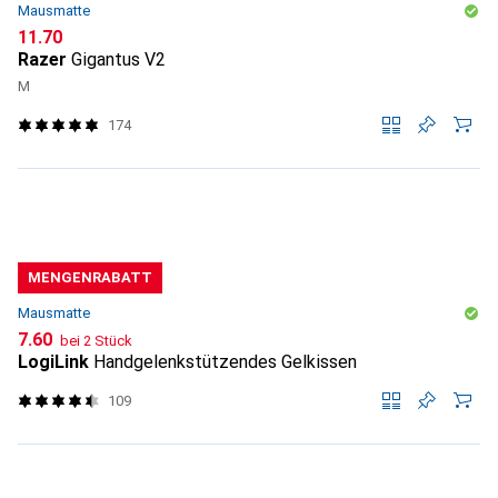
Mausmatte
CHF
11.70
Razer
Gigantus V2
M
174
MENGENRABATT
Mausmatte
CHF
7.60
bei 2 Stück
LogiLink
Handgelenkstützendes Gelkissen
109