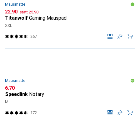
Mausmatte
CHF
CHF
22.90
statt
25.90
Titanwolf
Gaming Mauspad
XXL
267
Mausmatte
CHF
6.70
Speedlink
Notary
M
172