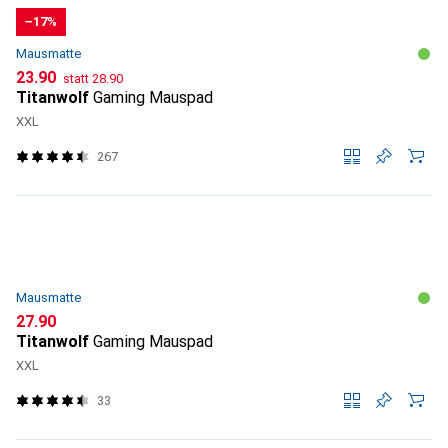
−17%
Mausmatte
CHF
CHF
23.90
statt
28.90
Titanwolf
Gaming Mauspad
XXL
267
Mausmatte
CHF
27.90
Titanwolf
Gaming Mauspad
XXL
33