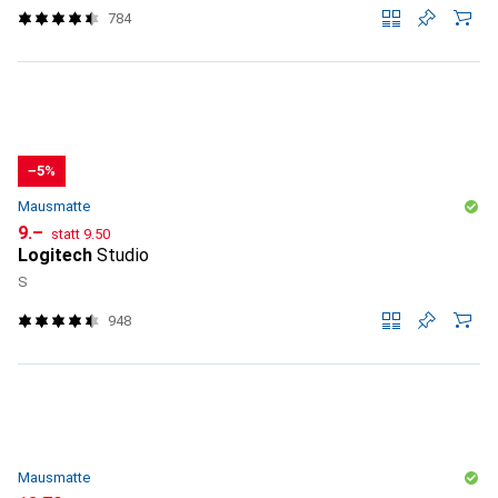
784
−5%
Mausmatte
CHF
CHF
9.–
statt
9.50
Logitech
Studio
S
948
Mausmatte