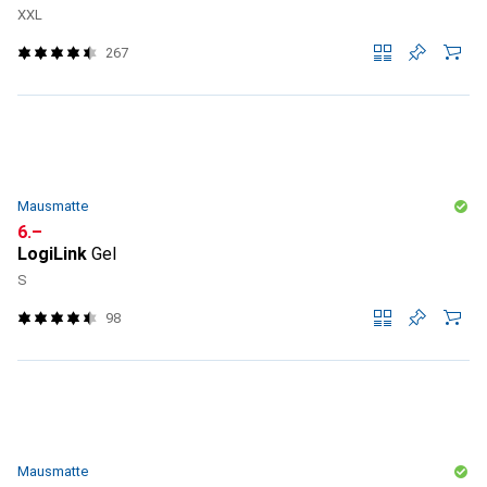
XXL
267
Mausmatte
CHF
6.–
LogiLink
Gel
S
98
Mausmatte