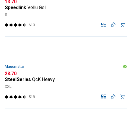
CHF
13.70
Speedlink
Vellu Gel
S
610
Mausmatte
CHF
28.70
SteelSeries
QcK Heavy
XXL
518