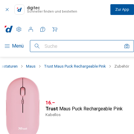
digitec
Zur App
Schneller finden und bestellen
Einstellungen
Kundenkonto
Vergleichslisten
Merklisten
Warenkorb
Navigation nach Kategorien
Menü
Suche
Tastaturen
Maus
Trust Maus Puck Rechargeable Pink
Zubehör
CHF
16.–
Trust
Maus Puck Rechargeable Pink
Kabellos