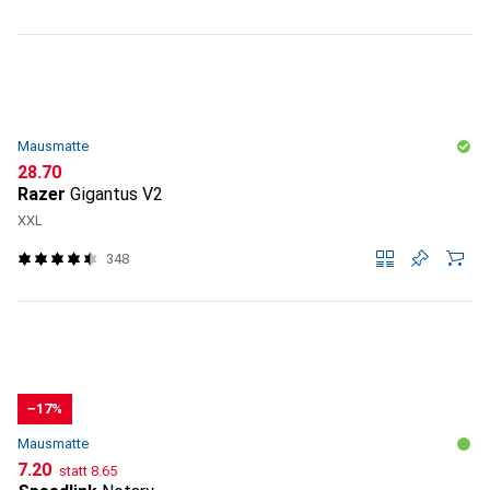
Mausmatte
CHF
28.70
Razer
Gigantus V2
XXL
348
−17%
Mausmatte
CHF
CHF
7.20
statt
8.65