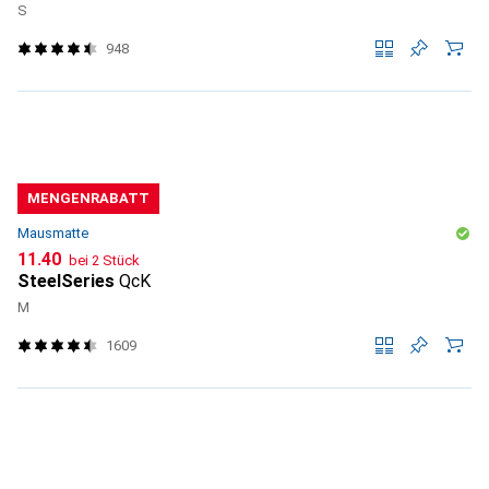
S
948
MENGENRABATT
Mausmatte
CHF
11.40
bei 2 Stück
SteelSeries
QcK
M
1609