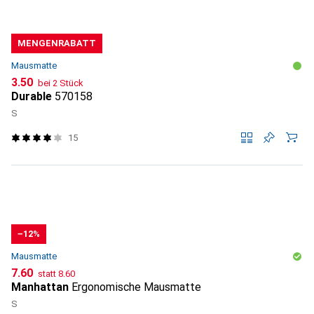
MENGENRABATT
Mausmatte
CHF
3.50
bei 2 Stück
Durable
570158
S
15
−12%
Mausmatte
CHF
CHF
7.60
statt
8.60
Manhattan
Ergonomische Mausmatte
S