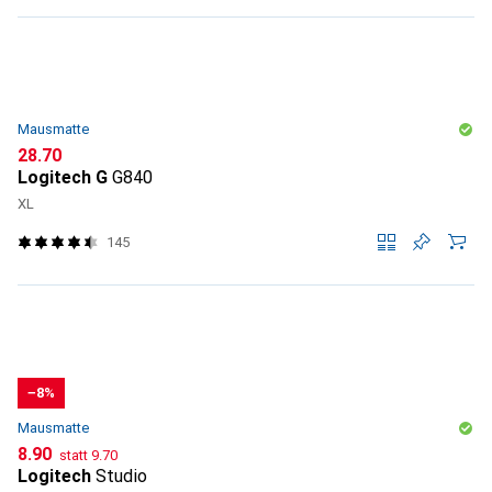
Mausmatte
CHF
28.70
Logitech G
G840
XL
145
−8%
Mausmatte
CHF
CHF
8.90
statt
9.70
Logitech
Studio