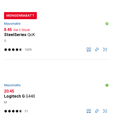
MENGENRABATT
Mausmatte
CHF
8.45
bei 2 Stück
SteelSeries
QcK
S
1609
Mausmatte
CHF
20.45
Logitech G
G440
M
51