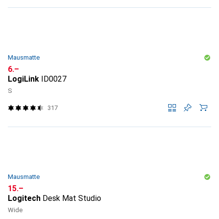
Mausmatte
CHF
6.–
LogiLink
ID0027
S
317
Mausmatte
CHF
15.–
Logitech
Desk Mat Studio
Wide