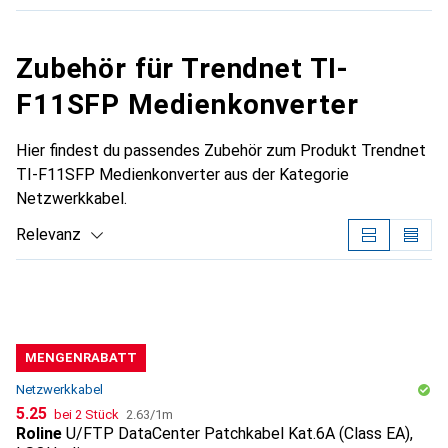
Zubehör für Trendnet TI-
F11SFP Medienkonverter
Hier findest du passendes Zubehör zum Produkt Trendnet
TI-F11SFP Medienkonverter aus der Kategorie
Netzwerkkabel.
Relevanz
Produktliste
MENGENRABATT
Netzwerkkabel
CHF
CHF
5.25
bei 2 Stück
2.63
/
1m
Roline
U/FTP DataCenter Patchkabel Kat.6A (Class EA),