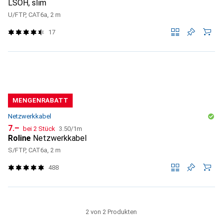
LSOH, slim
U/FTP, CAT6a, 2 m
17
MENGENRABATT
Netzwerkkabel
CHF
CHF
7.–
bei 2 Stück
3.50
/
1m
Roline
Netzwerkkabel
S/FTP, CAT6a, 2 m
488
2 von 2 Produkten