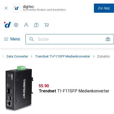
digitec
Zur App
Schneller finden und bestellen
Einstellungen
Kundenkonto
Vergleichslisten
Merklisten
Warenkorb
Navigation nach Kategorien
Menü
Suche
Data Converter
Trendnet TI-F11SFP Medienkonverter
Zubehör
CHF
55.90
Trendnet
TI-F11SFP Medienkonverter