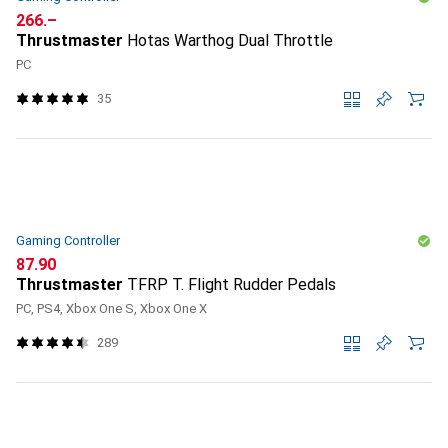
CHF
266.–
Thrustmaster
Hotas Warthog Dual Throttle
PC
35
Gaming Controller
CHF
87.90
Thrustmaster
TFRP T. Flight Rudder Pedals
PC, PS4, Xbox One S, Xbox One X
289