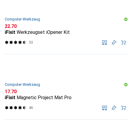
Computer Werkzeug
CHF
22.70
iFixit
Werkzeugset iOpener Kit
53
Computer Werkzeug
CHF
17.70
iFixit
Magnetic Project Mat Pro
46