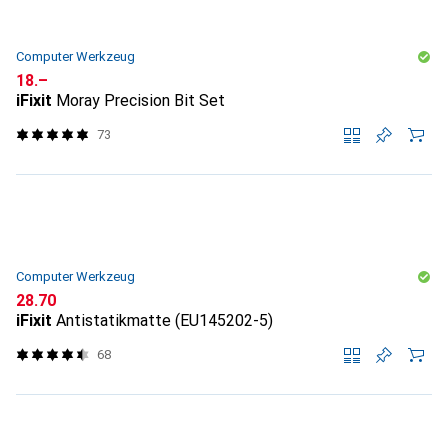
Computer Werkzeug
CHF
18.–
iFixit
Moray Precision Bit Set
73
Computer Werkzeug
CHF
28.70
iFixit
Antistatikmatte (EU145202-5)
68