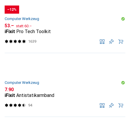
−12%
Computer Werkzeug
CHF
CHF
53.–
statt
60.–
iFixit
Pro Tech Toolkit
1639
Computer Werkzeug
CHF
7.90
iFixit
Antistatikarmband
94