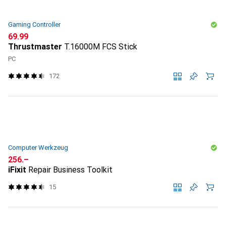
Gaming Controller
CHF
69.99
Thrustmaster
T.16000M FCS Stick
PC
172
Computer Werkzeug
CHF
256.–
iFixit
Repair Business Toolkit
15