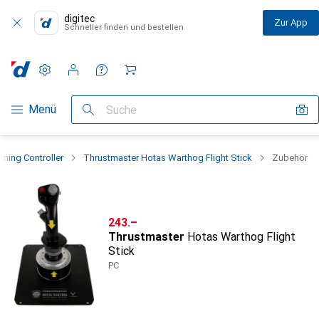
digitec
Zur App
Schneller finden und bestellen
Einstellungen
Kundenkonto
Vergleichslisten
Merklisten
Warenkorb
Navigation nach Kategorien
Menü
Suche
ming Controller
Thrustmaster Hotas Warthog Flight Stick
Zubehör
CHF
243.–
Thrustmaster
Hotas Warthog Flight
Stick
PC