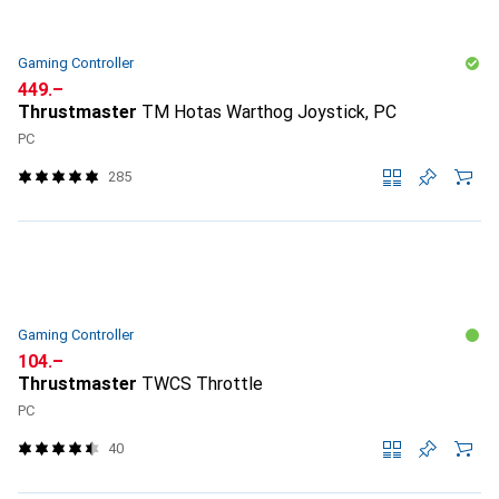
Gaming Controller
CHF
449.–
Thrustmaster
TM Hotas Warthog Joystick, PC
PC
285
Gaming Controller
CHF
104.–
Thrustmaster
TWCS Throttle
PC
40