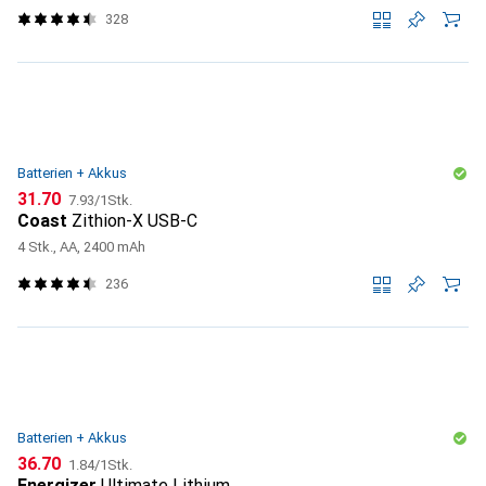
328
Batterien + Akkus
CHF
CHF
31.70
7.93
/
1Stk.
Coast
Zithion-X USB-C
4 Stk., AA, 2400 mAh
236
Batterien + Akkus
CHF
CHF
36.70
1.84
/
1Stk.
Energizer
Ultimate Lithium