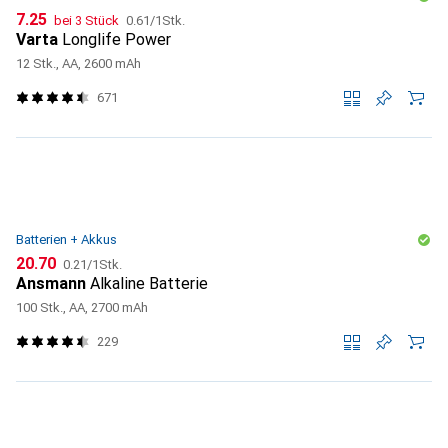
CHF
CHF
7.25
bei 3 Stück
0.61
/
1Stk.
Varta
Longlife Power
12 Stk., AA, 2600 mAh
671
Batterien + Akkus
CHF
CHF
20.70
0.21
/
1Stk.
Ansmann
Alkaline Batterie
100 Stk., AA, 2700 mAh
229