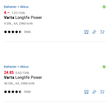
Batterien + Akkus
CHF
CHF
4.–
1.01
/
1Stk.
Varta
Longlife Power
4 Stk., AA, 2960 mAh
3666
Batterien + Akkus
CHF
CHF
24.85
0.62
/
1Stk.
Varta
Longlife Power
40 Stk., AA, 2960 mAh
3666