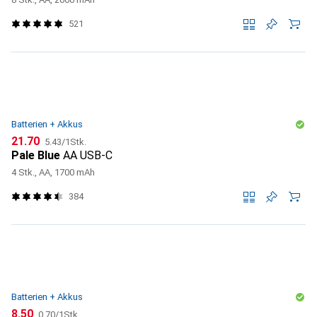
521
Batterien + Akkus
CHF
CHF
21.70
5.43
/
1Stk.
Pale Blue
AA USB-C
4 Stk., AA, 1700 mAh
384
Batterien + Akkus
CHF
CHF
8.50
0.70
/
1Stk.