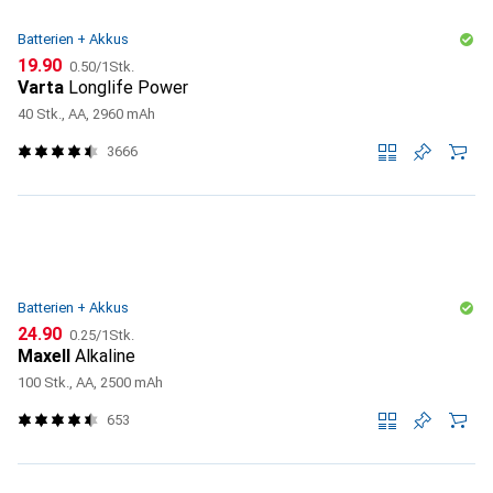
Batterien + Akkus
CHF
CHF
19.90
0.50
/
1Stk.
Varta
Longlife Power
40 Stk., AA, 2960 mAh
3666
Batterien + Akkus
CHF
CHF
24.90
0.25
/
1Stk.
Maxell
Alkaline
100 Stk., AA, 2500 mAh
653