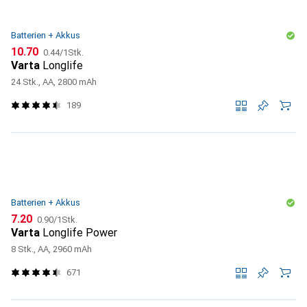
Batterien + Akkus
CHF
CHF
10.70
0.44
/
1Stk.
Varta
Longlife
24 Stk., AA, 2800 mAh
189
Batterien + Akkus
CHF
CHF
7.20
0.90
/
1Stk.
Varta
Longlife Power
8 Stk., AA, 2960 mAh
671