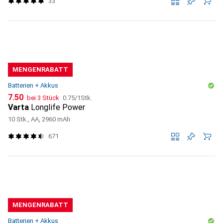
33
MENGENRABATT
Batterien + Akkus
CHF
CHF
7.50
bei 3 Stück
0.75
/
1Stk.
Varta
Longlife Power
10 Stk., AA, 2960 mAh
671
MENGENRABATT
Batterien + Akkus