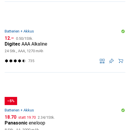
Batterien + Akkus
CHF
CHF
12.–
0.50
/
1Stk.
Digitec
AAA Alkaline
24 Stk., AAA, 1270 mAh
735
−5%
Batterien + Akkus
CHF
CHF
CHF
18.70
statt
19.70
2.34
/
1Stk.
Panasonic
eneloop
8 Stk., AA, 2000 mAh