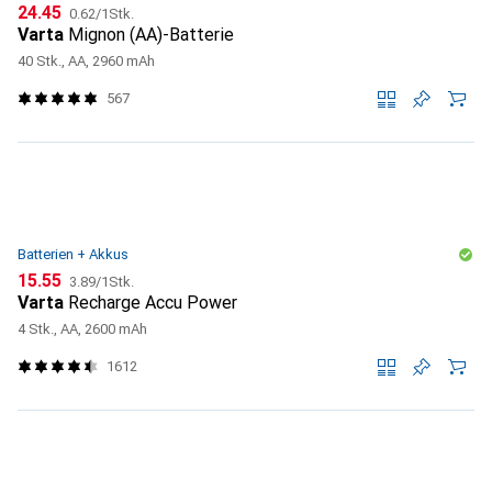
CHF
CHF
24.45
0.62
/
1Stk.
Varta
Mignon (AA)-Batterie
40 Stk., AA, 2960 mAh
567
Batterien + Akkus
CHF
CHF
15.55
3.89
/
1Stk.
Varta
Recharge Accu Power
4 Stk., AA, 2600 mAh
1612