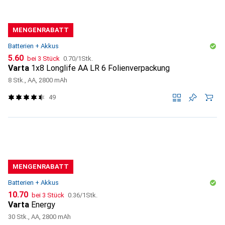
MENGENRABATT
Batterien + Akkus
CHF
CHF
5.60
bei 3 Stück
0.70
/
1Stk.
Varta
1x8 Longlife AA LR 6 Folienverpackung
8 Stk., AA, 2800 mAh
49
MENGENRABATT
Batterien + Akkus
CHF
CHF
10.70
bei 3 Stück
0.36
/
1Stk.
Varta
Energy
30 Stk., AA, 2800 mAh