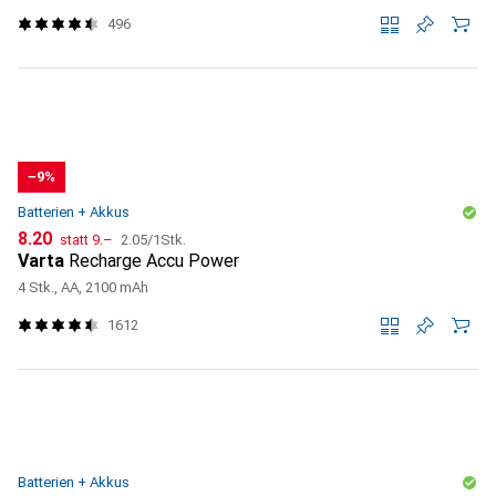
496
−9%
Batterien + Akkus
CHF
CHF
CHF
8.20
statt
9.–
2.05
/
1Stk.
Varta
Recharge Accu Power
4 Stk., AA, 2100 mAh
1612
Batterien + Akkus