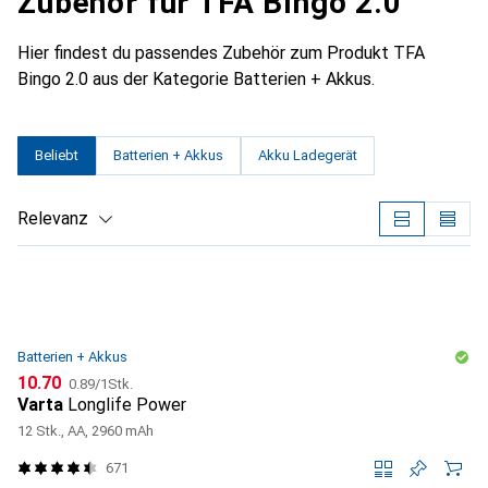
Zubehör für TFA Bingo 2.0
Hier findest du passendes Zubehör zum Produkt TFA
Bingo 2.0 aus der Kategorie Batterien + Akkus.
Beliebt
Batterien + Akkus
Akku Ladegerät
Relevanz
Produktliste
Batterien + Akkus
CHF
CHF
10.70
0.89
/
1Stk.
Varta
Longlife Power
12 Stk., AA, 2960 mAh
671