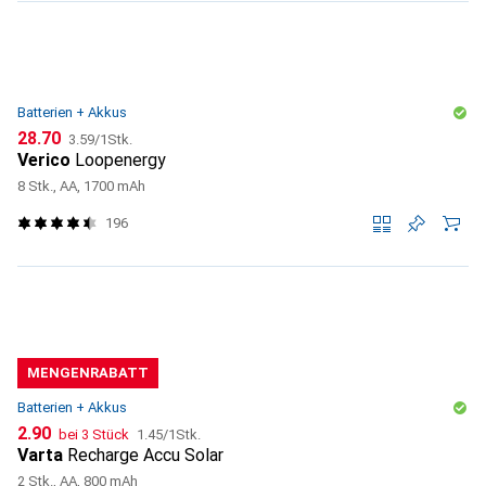
Batterien + Akkus
CHF
CHF
28.70
3.59
/
1Stk.
Verico
Loopenergy
8 Stk., AA, 1700 mAh
196
MENGENRABATT
Batterien + Akkus
CHF
CHF
2.90
bei 3 Stück
1.45
/
1Stk.
Varta
Recharge Accu Solar
2 Stk., AA, 800 mAh