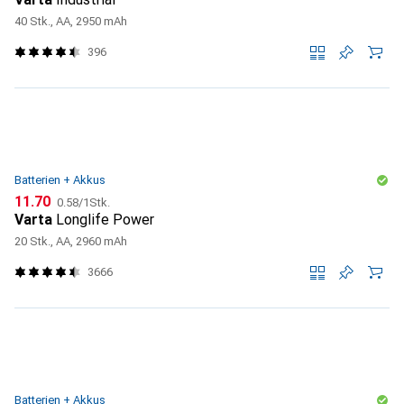
40 Stk., AA, 2950 mAh
396
Batterien + Akkus
CHF
CHF
11.70
0.58
/
1Stk.
Varta
Longlife Power
20 Stk., AA, 2960 mAh
3666
Batterien + Akkus