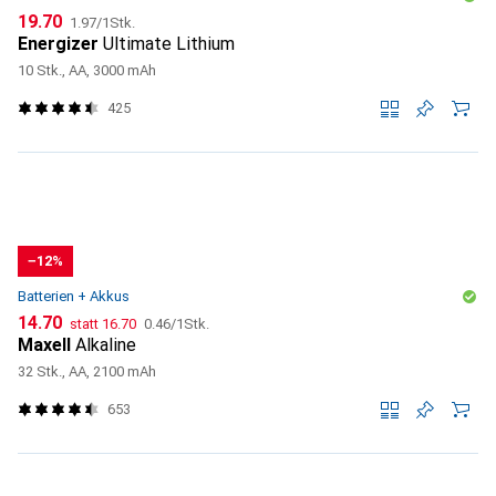
CHF
CHF
19.70
1.97
/
1Stk.
Energizer
Ultimate Lithium
10 Stk., AA, 3000 mAh
425
−12%
Batterien + Akkus
CHF
CHF
CHF
14.70
statt
16.70
0.46
/
1Stk.
Maxell
Alkaline
32 Stk., AA, 2100 mAh
653