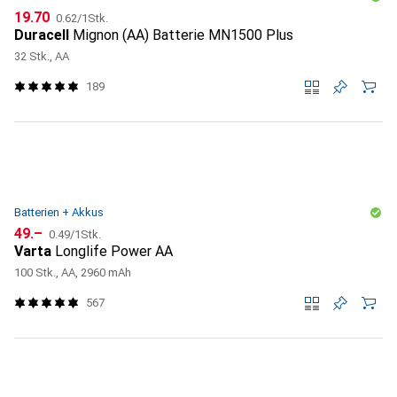
CHF
CHF
19.70
0.62
/
1Stk.
Duracell
Mignon (AA) Batterie MN1500 Plus
32 Stk., AA
189
Batterien + Akkus
CHF
CHF
49.–
0.49
/
1Stk.
Varta
Longlife Power AA
100 Stk., AA, 2960 mAh
567