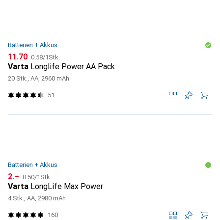
Batterien + Akkus
CHF
CHF
11.70
0.58
/
1Stk.
Varta
Longlife Power AA Pack
20 Stk., AA, 2960 mAh
51
Batterien + Akkus
CHF
CHF
2.–
0.50
/
1Stk.
Varta
LongLife Max Power
4 Stk., AA, 2980 mAh
160