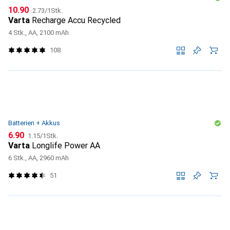
CHF
CHF
10.90
2.73
/
1Stk.
Varta
Recharge Accu Recycled
4 Stk., AA, 2100 mAh
108
Batterien + Akkus
CHF
CHF
6.90
1.15
/
1Stk.
Varta
Longlife Power AA
6 Stk., AA, 2960 mAh
51