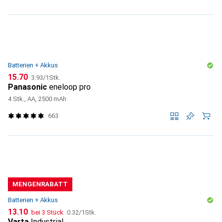
Batterien + Akkus
CHF
CHF
15.70
3.93
/
1Stk.
Panasonic
eneloop pro
4 Stk., AA, 2500 mAh
663
MENGENRABATT
Batterien + Akkus
CHF
CHF
13.10
bei 3 Stück
0.32
/
1Stk.
Varta
Industrial