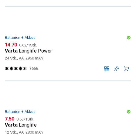
Batterien + Akkus
CHF
CHF
14.70
0.62
/
1Stk.
Varta
Longlife Power
24 Stk., AA, 2960 mAh
3666
Batterien + Akkus
CHF
CHF
7.50
0.63
/
1Stk.
Varta
Longlife
12 Stk., AA, 2800 mAh