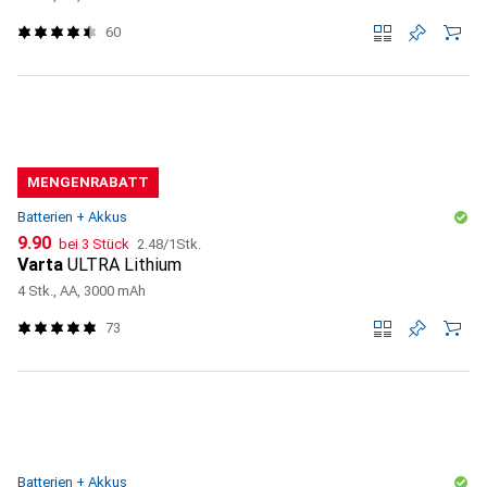
60
MENGENRABATT
Batterien + Akkus
CHF
CHF
9.90
bei 3 Stück
2.48
/
1Stk.
Varta
ULTRA Lithium
4 Stk., AA, 3000 mAh
73
Batterien + Akkus