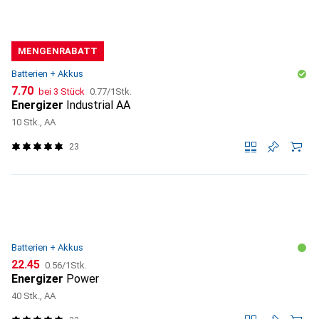
MENGENRABATT
Batterien + Akkus
CHF
CHF
7.70
bei 3 Stück
0.77
/
1Stk.
Energizer
Industrial AA
10 Stk., AA
23
Batterien + Akkus
CHF
CHF
22.45
0.56
/
1Stk.
Energizer
Power
40 Stk., AA