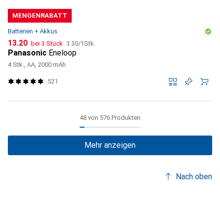
MENGENRABATT
Batterien + Akkus
CHF
CHF
13.20
bei 3 Stück
3.30
/
1Stk.
Panasonic
Eneloop
4 Stk., AA, 2000 mAh
521
48 von 576 Produkten
Mehr anzeigen
Nach oben