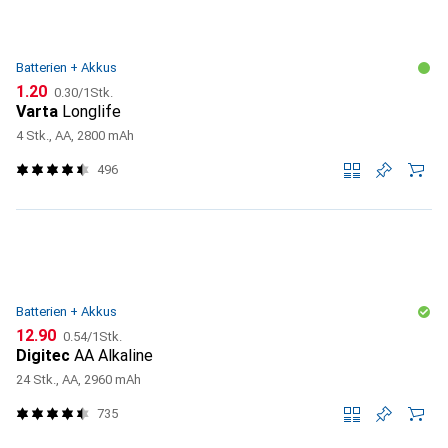
Batterien + Akkus
CHF
CHF
1.20
0.30
/
1Stk.
Varta
Longlife
4 Stk., AA, 2800 mAh
496
Batterien + Akkus
CHF
CHF
12.90
0.54
/
1Stk.
Digitec
AA Alkaline
24 Stk., AA, 2960 mAh
735