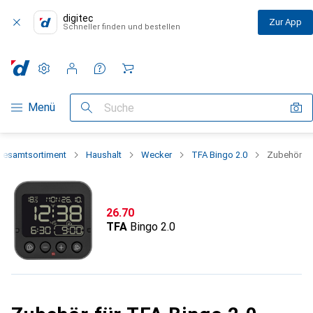
digitec
Zur App
Schneller finden und bestellen
Einstellungen
Kundenkonto
Vergleichslisten
Merklisten
Warenkorb
Navigation nach Kategorien
Menü
Suche
Gesamtsortiment
Haushalt
Wecker
TFA Bingo 2.0
Zubehör
CHF
26.70
TFA
Bingo 2.0