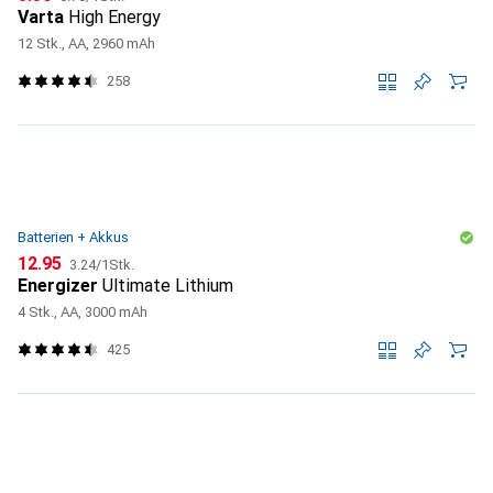
Varta
High Energy
12 Stk., AA, 2960 mAh
258
Batterien + Akkus
CHF
CHF
12.95
3.24
/
1Stk.
Energizer
Ultimate Lithium
4 Stk., AA, 3000 mAh
425