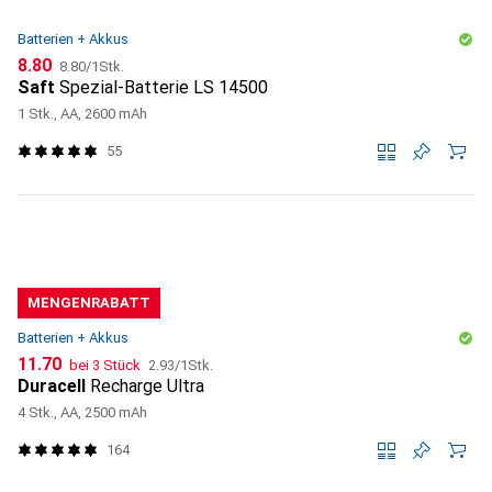
Batterien + Akkus
CHF
CHF
8.80
8.80
/
1Stk.
Saft
Spezial-Batterie LS 14500
1 Stk., AA, 2600 mAh
55
MENGENRABATT
Batterien + Akkus
CHF
CHF
11.70
bei 3 Stück
2.93
/
1Stk.
Duracell
Recharge Ultra
4 Stk., AA, 2500 mAh
164