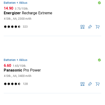
Batterien + Akkus
CHF
CHF
14.90
3.73
/
1Stk.
Energizer
Recharge Extreme
4 Stk., AA, 2300 mAh
323
Batterien + Akkus
CHF
CHF
6.60
1.65
/
1Stk.
Panasonic
Pro Power
4 Stk., AA, 3400 mAh
128