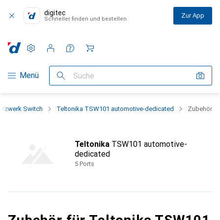
digitec
Zur App
Schneller finden und bestellen
Einstellungen
Kundenkonto
Vergleichslisten
Merklisten
Warenkorb
Navigation nach Kategorien
Menü
Suche
etzwerk Switch
Teltonika TSW101 automotive-dedicated
Zubehör
Teltonika
TSW101 automotive-
dedicated
5 Ports