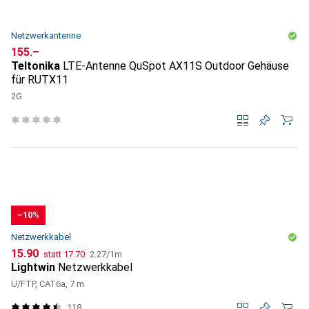
Netzwerkantenne
CHF
155.–
Teltonika
LTE-Antenne QuSpot AX11S Outdoor Gehäuse
für RUTX11
2G
−10%
Netzwerkkabel
CHF
CHF
CHF
15.90
statt
17.70
2.27
/
1m
Lightwin
Netzwerkkabel
U/FTP, CAT6a, 7 m
118