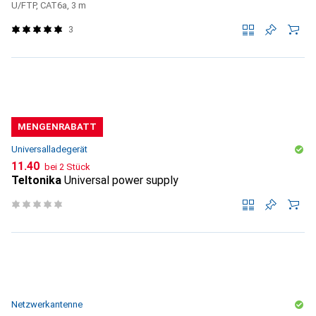
U/FTP, CAT6a, 3 m
3
MENGENRABATT
Universalladegerät
CHF
11.40
bei 2 Stück
Teltonika
Universal power supply
Netzwerkantenne