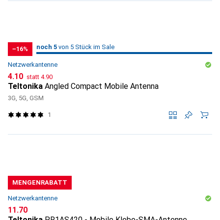
5
5
noch 5
/ 5
/ 5 im Sale
von 5 Stück im Sale
−16%
Netzwerkantenne
CHF
CHF
4.10
statt
4.90
Teltonika
Angled Compact Mobile Antenna
3G, 5G, GSM
1
MENGENRABATT
Netzwerkantenne
CHF
11.70
Teltonika
PR1AS420 - Mobile Klebe-SMA-Antenne