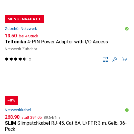
MENGENRABATT
Zubehör Netzwerk
CHF
13.50
bei 4 Stück
Teltonika
4-PIN Power Adapter with I/O Access
Netzwerk Zubehör
2
−9%
Netzwerkkabel
CHF
CHF
CHF
268.90
statt
294.05
89.64
/
1m
SLIM
Slimpatchkabel RJ-45, Cat 6A, U/FTP, 3 m, Gelb, 36-
Pack