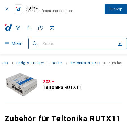
digitec
Zur App
Schneller finden und bestellen
Einstellungen
Kundenkonto
Vergleichslisten
Merklisten
Warenkorb
Navigation nach Kategorien
Menü
Suche
zwerk
Bridges + Router
Router
Teltonika RUTX11
Zubehör
CHF
308.–
Teltonika
RUTX11
Zubehör für Teltonika RUTX11