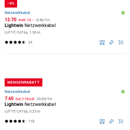
−9%
Netzwerkkabel
CHF
CHF
CHF
12.70
statt
14.–
8.46
/
1m
Lightwin
Netzwerkkabel
U/FTP, CAT6a, 1.50 m
24
MENGENRABATT
Netzwerkkabel
CHF
CHF
7.65
bei 2 Stück
30.60
/
1m
Lightwin
Netzwerkkabel
U/FTP, CAT6a, 0.25 m
118