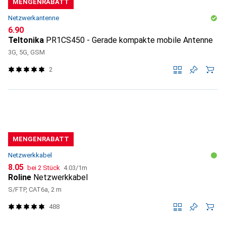
MENGENRABATT
Netzwerkantenne
CHF
6.90
Teltonika
PR1CS450 - Gerade kompakte mobile Antenne
3G, 5G, GSM
2
MENGENRABATT
Netzwerkkabel
CHF
CHF
8.05
bei 2 Stück
4.03
/
1m
Roline
Netzwerkkabel
S/FTP, CAT6a, 2 m
488