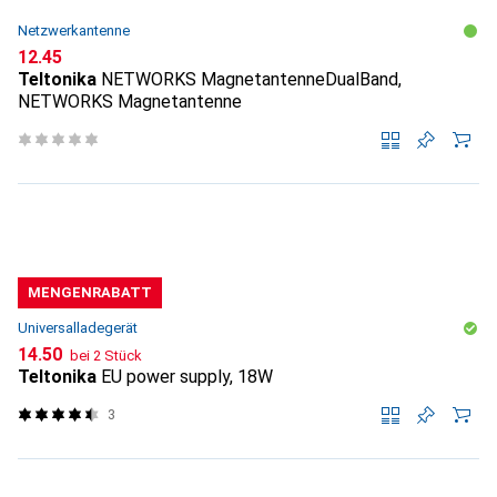
Netzwerkantenne
CHF
12.45
Teltonika
NETWORKS MagnetantenneDualBand,
NETWORKS Magnetantenne
MENGENRABATT
Universalladegerät
CHF
14.50
bei 2 Stück
Teltonika
EU power supply, 18W
3