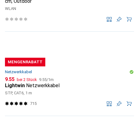
cm, Outdoor
WLAN
MENGENRABATT
Netzwerkkabel
CHF
CHF
9.55
bei 2 Stück
9.55
/
1m
Lightwin
Netzwerkkabel
STP, CAT6, 1 m
715