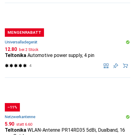
MENGENRABATT
Universalladegerät
CHF
12.80
bei 2 Stück
Teltonika
Automotive power supply, 4 pin
4
−11%
Netzwerkantenne
CHF
CHF
5.90
statt
6.60
Teltonika
WLAN-Antenne PR14RD35 5dBi, Dualband, 16