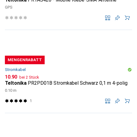
GPS
MENGENRABATT
Stromkabel
CHF
10.90
bei 2 Stück
Teltonika
PR2PD01B Stromkabel Schwarz 0,1 m 4-polig
0.10 m
1