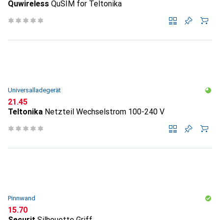
Quwireless
QuSIM for Teltonika
Universalladegerät
CHF
21.45
Teltonika
Netzteil Wechselstrom 100-240 V
Pinnwand
CHF
15.70
Securit
Silhouette Griff