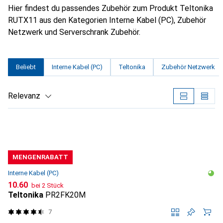
Hier findest du passendes Zubehör zum Produkt Teltonika
RUTX11 aus den Kategorien Interne Kabel (PC), Zubehör
Netzwerk und Serverschrank Zubehör.
Beliebt
Interne Kabel (PC)
Teltonika
Zubehör Netzwerk
Relevanz
Produktliste
MENGENRABATT
Interne Kabel (PC)
CHF
10.60
bei 2 Stück
Teltonika
PR2FK20M
7