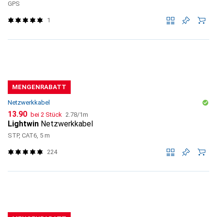
GPS
1
MENGENRABATT
Netzwerkkabel
CHF
CHF
13.90
bei 2 Stück
2.78
/
1m
Lightwin
Netzwerkkabel
STP, CAT6, 5 m
224