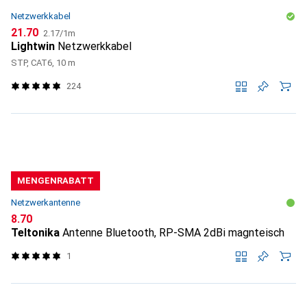
Netzwerkkabel
CHF
CHF
21.70
2.17
/
1m
Lightwin
Netzwerkkabel
STP, CAT6, 10 m
224
MENGENRABATT
Netzwerkantenne
CHF
8.70
Teltonika
Antenne Bluetooth, RP-SMA 2dBi magnteisch
1