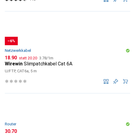
−6%
Netzwerkkabel
CHF
CHF
CHF
18.90
statt
20.20
3.78
/
1m
Wirewin
Slimpatchkabel Cat 6A
U/FTP, CAT6a, 5 m
Router
CHF
30.70