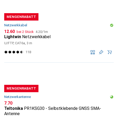
MENGENRABATT
Netzwerkkabel
CHF
CHF
12.60
bei 2 Stück
4.20
/
1m
Lightwin
Netzwerkkabel
U/FTP, CAT6a, 3 m
118
MENGENRABATT
Netzwerkantenne
CHF
7.70
Teltonika
PR1KSG30 - Selbstklebende GNSS SMA-
Antenne