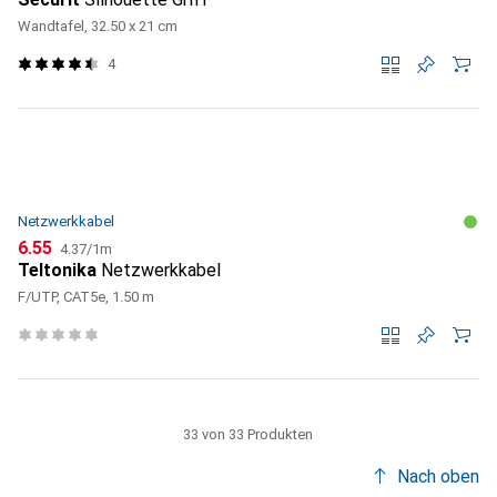
Wandtafel, 32.50 x 21 cm
4
Netzwerkkabel
CHF
CHF
6.55
4.37
/
1m
Teltonika
Netzwerkkabel
F/UTP, CAT5e, 1.50 m
33 von 33 Produkten
Nach oben