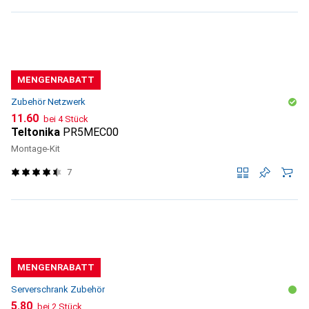
MENGENRABATT
Zubehör Netzwerk
CHF
11.60
bei 4 Stück
Teltonika
PR5MEC00
Montage-Kit
7
MENGENRABATT
Serverschrank Zubehör
CHF
5.80
bei 2 Stück