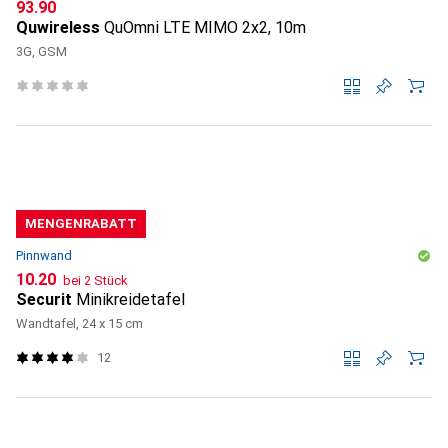
CHF
93.90
Quwireless
QuOmni LTE MIMO 2x2, 10m
3G, GSM
MENGENRABATT
Pinnwand
CHF
10.20
bei 2 Stück
Securit
Minikreidetafel
Wandtafel, 24 x 15 cm
12