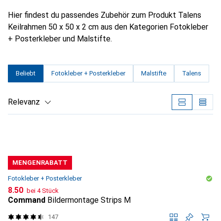
Hier findest du passendes Zubehör zum Produkt Talens
Keilrahmen 50 x 50 x 2 cm aus den Kategorien Fotokleber
+ Posterkleber und Malstifte.
Beliebt
Fotokleber + Posterkleber
Malstifte
Talens
Relevanz
Produktliste
MENGENRABATT
Fotokleber + Posterkleber
CHF
8.50
bei 4 Stück
Command
Bildermontage Strips M
147