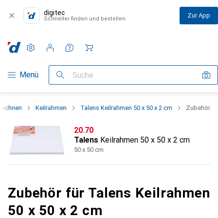
digitec
Zur App
Schneller finden und bestellen
Einstellungen
Kundenkonto
Vergleichslisten
Merklisten
Warenkorb
Navigation nach Kategorien
Menü
Suche
eichnen
Keilrahmen
Talens Keilrahmen 50 x 50 x 2 cm
Zubehör
CHF
20.70
Talens
Keilrahmen 50 x 50 x 2 cm
50 x 50 cm
Zubehör für Talens Keilrahmen
50 x 50 x 2 cm