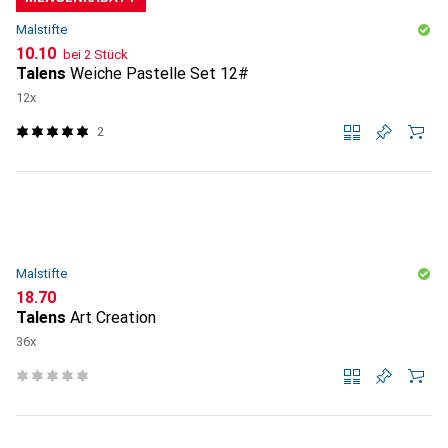
Malstifte
CHF
10.10
bei 2 Stück
Talens
Weiche Pastelle Set 12#
12x
2
Malstifte
CHF
18.70
Talens
Art Creation
36x