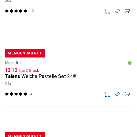
36x
10
MENGENRABATT
Malstifte
CHF
12.10
bei 2 Stück
Talens
Weiche Pastelle Set 24#
24x
4
MENGENRABATT