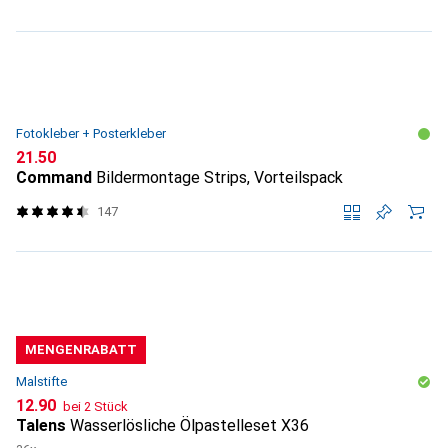
Fotokleber + Posterkleber
CHF
21.50
Command
Bildermontage Strips, Vorteilspack
147
MENGENRABATT
Malstifte
CHF
12.90
bei 2 Stück
Talens
Wasserlösliche Ölpastelleset X36