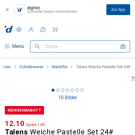
digitec
Zur App
Schneller finden und bestellen
Einstellungen
Kundenkonto
Vergleichslisten
Merklisten
Warenkorb
Navigation nach Kategorien
Menü
Suche
bwaren
Schreibwaren
Malstifte
Talens Weiche Pastelle Set 24#
10 Bilder
MENGENRABATT
CHF
12.10
Spare
CHF
1.60
Talens
Weiche Pastelle Set 24#