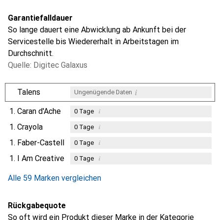
Garantiefalldauer
So lange dauert eine Abwicklung ab Ankunft bei der
Servicestelle bis Wiedererhalt in Arbeitstagen im
Durchschnitt.
Quelle: Digitec Galaxus
i
Talens
Ungenügende Daten
1.
Caran d'Ache
i
0
Tage
1.
Crayola
i
0
Tage
1.
Faber-Castell
i
0
Tage
1.
I Am Creative
i
0
Tage
Alle 59 Marken vergleichen
Rückgabequote
So oft wird ein Produkt dieser Marke in der Kategorie