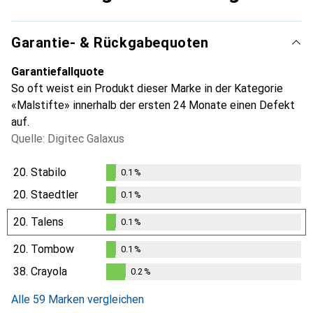
Garantie- & Rückgabequoten
Garantiefallquote
So oft weist ein Produkt dieser Marke in der Kategorie
«Malstifte» innerhalb der ersten 24 Monate einen Defekt
auf.
Quelle: Digitec Galaxus
20.
Stabilo
0.1
%
0.1
%
20.
Staedtler
0.1
%
0.1
%
20.
Talens
0.1
%
0.1
%
20.
Tombow
0.1
%
0.1
%
38.
Crayola
0.2
%
0.2
%
Alle 59 Marken vergleichen