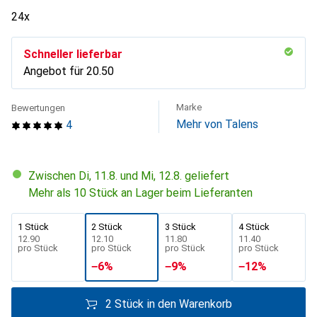
24x
Schneller lieferbar
Angebot für
CHF
20.50
Marke
Bewertungen
Mehr von Talens
4
Zwischen Di, 11.8. und Mi, 12.8. geliefert
Mehr als 10 Stück an Lager beim Lieferanten
1 Stück
2 Stück
3 Stück
4 Stück
CHF
12.90
CHF
12.10
CHF
11.80
CHF
11.40
pro Stück
pro Stück
pro Stück
pro Stück
−
6
%
−
9
%
−
12
%
2 Stück in den Warenkorb