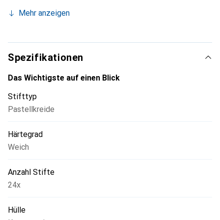
gemischt, zum Beispiel mit einem Wattestäbchen, mit
Mehr anzeigen
einem weichen Pinsel oder ganz einfach mit Ihrem Finger.
Aufgrund ihrer handlichen quadratischen Form sind die
Pastelle sowohl für Detailarbeiten (mit der Spitze) als
auch für das Ausmalen grösserer Flächen geeignet.
Spezifikationen
Das Wichtigste auf einen Blick
Stifttyp
Pastellkreide
Härtegrad
Weich
Anzahl Stifte
24x
Hülle