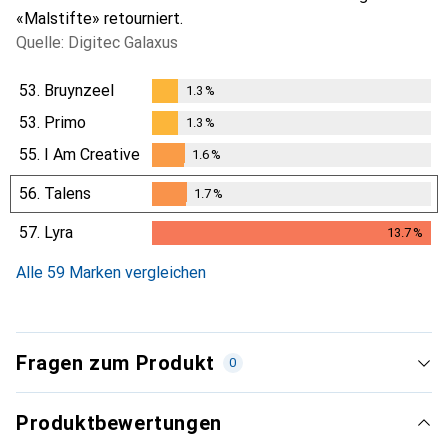
«Malstifte» retourniert.
Quelle: Digitec Galaxus
53.
Bruynzeel
1.3
%
1.3
%
53.
Primo
1.3
%
1.3
%
55.
I Am Creative
1.6
%
1.6
%
56.
Talens
1.7
%
1.7
%
57.
Lyra
13.7
%
13.7
%
Alle 59 Marken vergleichen
Fragen zum Produkt
0
Produktbewertungen