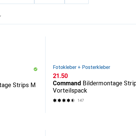
Fotokleber + Posterkleber
CHF
21.50
Command
Bildermontage Strip
tage Strips M
Vorteilspack
147