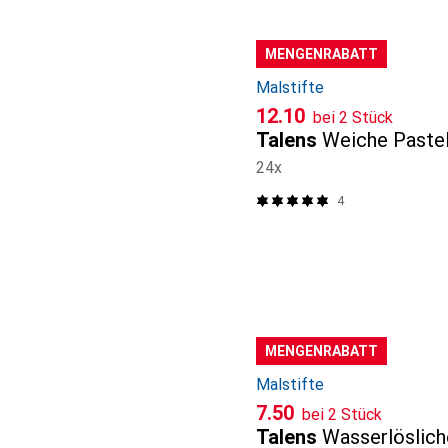
MENGENRABATT
Malstifte
CHF
12.10
bei 2 Stück
Talens
Weiche Pastel
24x
4
MENGENRABATT
Malstifte
CHF
7.50
bei 2 Stück
Talens
Wasserlöslich