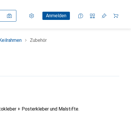
Einstellungen
Kundenkonto
Vergleichslisten
Merklisten
Warenkorb
Anmelden
Keilrahmen
Zubehör
okleber + Posterkleber und Malstifte.