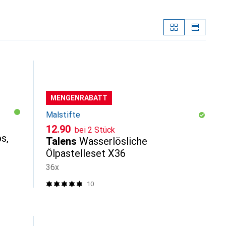
MENGENRABATT
Malstifte
CHF
12.90
bei 2 Stück
s,
Talens
Wasserlösliche
Ölpastelleset X36
36x
10