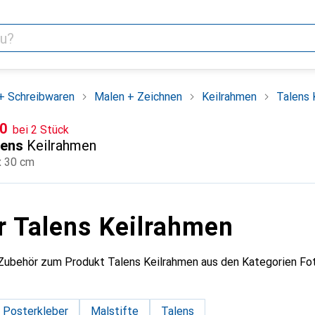
+ Schreibwaren
Malen + Zeichnen
Keilrahmen
Talens 
F
90
bei 2 Stück
lens
Keilrahmen
x 30 cm
r Talens Keilrahmen
 Zubehör zum Produkt Talens Keilrahmen aus den Kategorien Fot
 Posterkleber
Malstifte
Talens