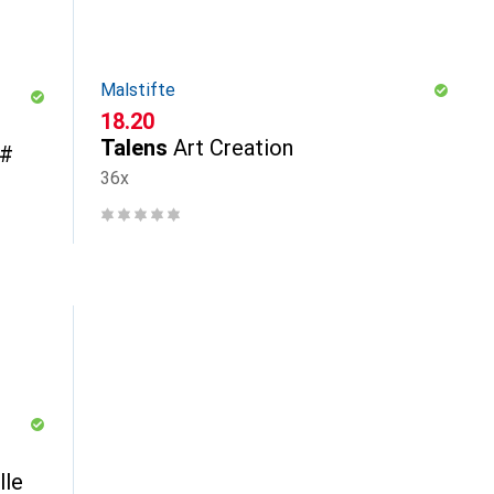
Malstifte
CHF
18.20
Talens
Art Creation
2#
36x
lle