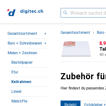
Suche
Navigation nach Kategorien
Gesamtsortiment
Büro 
Gesamtsortiment
CH
8.
Büro + Schreibwaren
Ta
Malen + Zeichnen
40 
Bastelpapier
Etui
Zubehör fü
Keilrahmen
Hier findest du passendes
Lineal
Malstifte
Beliebt
Fotokleber +