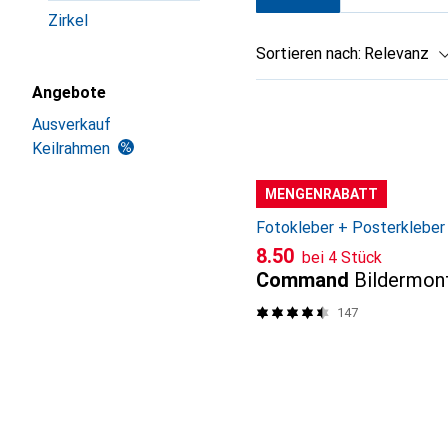
Zirkel
Sortieren nach
:
Relevanz
Produktliste
Angebote
Ausverkauf
Keilrahmen
MENGENRABATT
Fotokleber + Posterkleber
CHF
8.50
bei 4 Stück
Command
Bildermon
147