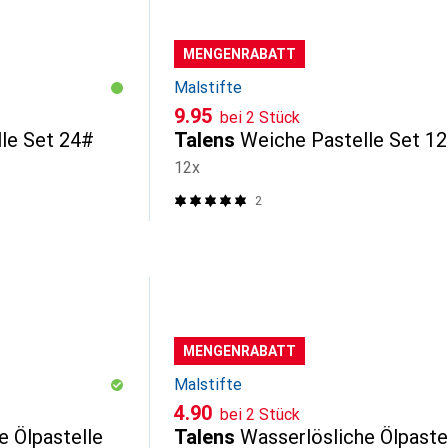
MENGENRABATT
Malstifte
CHF
9.95
bei 2 Stück
le Set 24#
Talens
Weiche Pastelle Set 1
12x
2
MENGENRABATT
Malstifte
CHF
4.90
bei 2 Stück
e Ölpastelle
Talens
Wasserlösliche Ölpaste