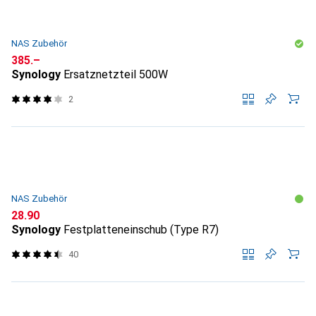
NAS Zubehör
CHF
385.–
Synology
Ersatznetzteil 500W
2
NAS Zubehör
CHF
28.90
Synology
Festplatteneinschub (Type R7)
40