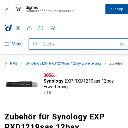
digitec
Zur App
Schneller finden und bestellen
Einstellungen
Kundenkonto
Vergleichslisten
Merklisten
Warenkorb
Navigation nach Kategorien
Menü
Suche
er
NAS
Synology EXP RXD1219sas 12bay Erweiterung
Zubehör
CHF
3056.–
Synology
EXP RXD1219sas 12bay
Erweiterung
0 TB
Zubehör für Synology EXP
RXD1219sas 12bay