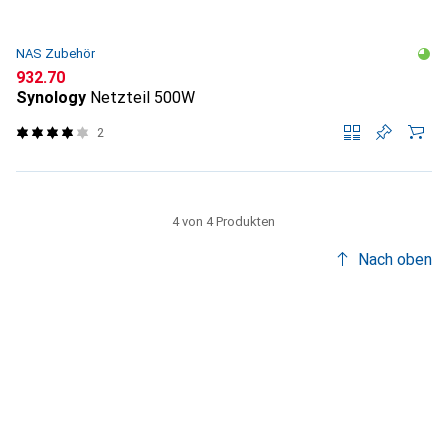
NAS Zubehör
CHF
932.70
Synology
Netzteil 500W
2
4 von 4 Produkten
Nach oben