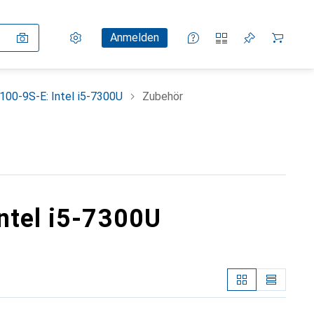
Einstellungen
Kundenkonto
Vergleichslisten
Merklisten
Warenkorb
Anmelden
100-9S-E: Intel i5-7300U
Zubehör
ntel i5-7300U