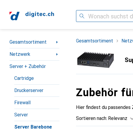
Suche
Navigation nach Kategorien
Gesamtsortiment
Netz
Gesamtsortiment
Netzwerk
Su
Server + Zubehör
Cartridge
Zubehör fü
Druckerserver
Firewall
Hier findest du passendes
Server
Sortieren nach
:
Relevanz
Server Barebone
Produktliste