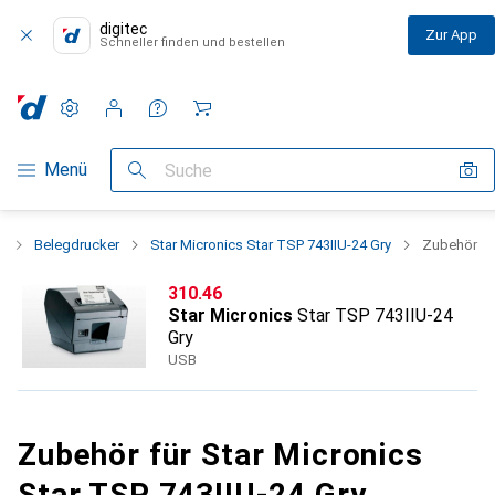
digitec
Zur App
Schneller finden und bestellen
Einstellungen
Kundenkonto
Vergleichslisten
Merklisten
Warenkorb
Navigation nach Kategorien
Menü
Suche
n
Belegdrucker
Star Micronics Star TSP 743IIU-24 Gry
Zubehör
CHF
310.46
Star Micronics
Star TSP 743IIU-24
Gry
USB
Zubehör für Star Micronics
Star TSP 743IIU-24 Gry