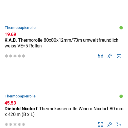
Thermopapierrolle
CHF
19.69
K.A.B.
Thermorolle 80x80x12mm/73m umweltfreundlich
weiss VE=5 Rollen
Thermopapierrolle
CHF
45.53
Diebold Nixdorf
Thermokassenrolle Wincor Nixdorf 80 mm
x 420 m (B x L)