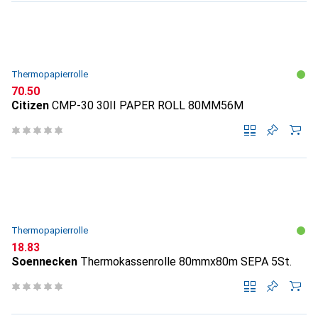
Thermopapierrolle
CHF
70.50
Citizen
CMP-30 30II PAPER ROLL 80MM56M
Thermopapierrolle
CHF
18.83
Soennecken
Thermokassenrolle 80mmx80m SEPA 5St.