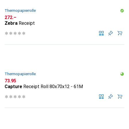
Thermopapierrolle
CHF
272.–
Zebra
Receipt
Thermopapierrolle
CHF
73.95
Capture
Receipt Roll 80x70x12 - 61M