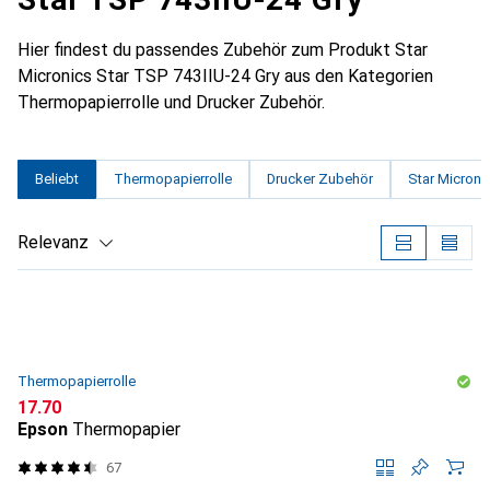
Hier findest du passendes Zubehör zum Produkt Star
Micronics Star TSP 743IIU-24 Gry aus den Kategorien
Thermopapierrolle und Drucker Zubehör.
Beliebt
Thermopapierrolle
Drucker Zubehör
Star Microni
Relevanz
Produktliste
Thermopapierrolle
CHF
17.70
Epson
Thermopapier
67