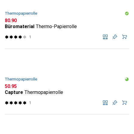
Thermopapierrolle
CHF
80.90
Büromaterial
Thermo-Papierrolle
1
Thermopapierrolle
CHF
50.95
Capture
Thermopapierrolle
1