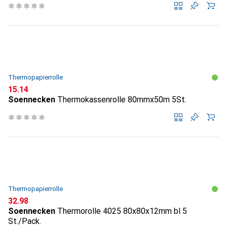
Thermopapierrolle
CHF
15.14
Soennecken
Thermokassenrolle 80mmx50m 5St.
Thermopapierrolle
CHF
32.98
Soennecken
Thermorolle 4025 80x80x12mm bl 5
St./Pack.