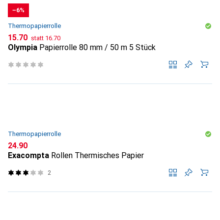
−6%
Thermopapierrolle
CHF
CHF
15.70
statt
16.70
Olympia
Papierrolle 80 mm / 50 m 5 Stück
Thermopapierrolle
CHF
24.90
Exacompta
Rollen Thermisches Papier
2