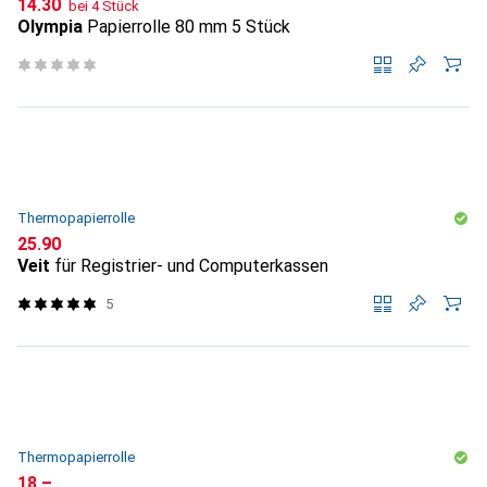
CHF
14.30
bei 4 Stück
Olympia
Papierrolle 80 mm 5 Stück
Thermopapierrolle
CHF
25.90
Veit
für Registrier- und Computerkassen
5
Thermopapierrolle
CHF
18.–