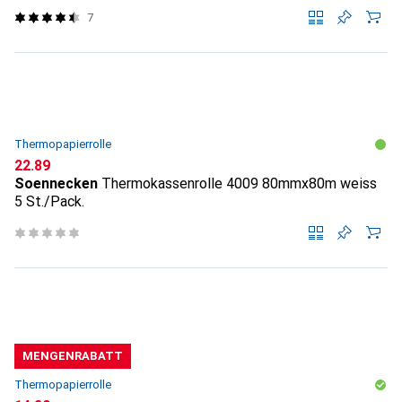
7
Thermopapierrolle
CHF
22.89
Soennecken
Thermokassenrolle 4009 80mmx80m weiss
5 St./Pack.
MENGENRABATT
Thermopapierrolle