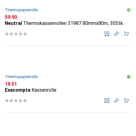
Thermopapierrolle
CHF
59.90
Neutral
Thermokassenrollen 31987 80mmx80m, 30Stk.
Thermopapierrolle
CHF
18.51
Exacompta
Kassenrolle