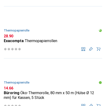
Thermopapierrolle
CHF
28.90
Exacompta
Thermopapierrollen
Thermopapierrolle
CHF
14.66
Büroring
Öko-Thermorolle, 80 mm x 50 m (Hülse Ø 12
mm) für Kassen, 5 Stück