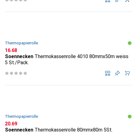
Thermopapierrolle
CHF
16.68
Soennecken
Thermokassenrolle 4010 80mmx50m weiss
5 St./Pack.
Thermopapierrolle
CHF
20.69
Soennecken
Thermokassenrolle 80mmx80m 5St.