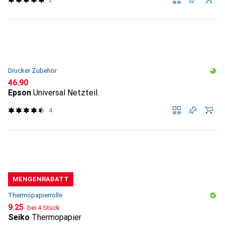
Drucker Zubehör
CHF
46.90
Epson
Universal Netzteil.
4
MENGENRABATT
Thermopapierrolle
CHF
9.25
bei 4 Stück
Seiko
Thermopapier