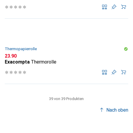
Thermopapierrolle
CHF
23.90
Exacompta
Thermorolle
39 von 39 Produkten
Nach oben