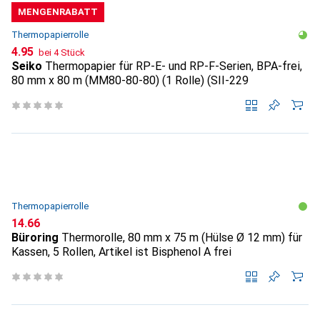
MENGENRABATT
Thermopapierrolle
CHF
4.95
bei 4 Stück
Seiko
Thermopapier für RP-E- und RP-F-Serien, BPA-frei,
80 mm x 80 m (MM80-80-80) (1 Rolle) (SII-229
Thermopapierrolle
CHF
14.66
Büroring
Thermorolle, 80 mm x 75 m (Hülse Ø 12 mm) für
Kassen, 5 Rollen, Artikel ist Bisphenol A frei