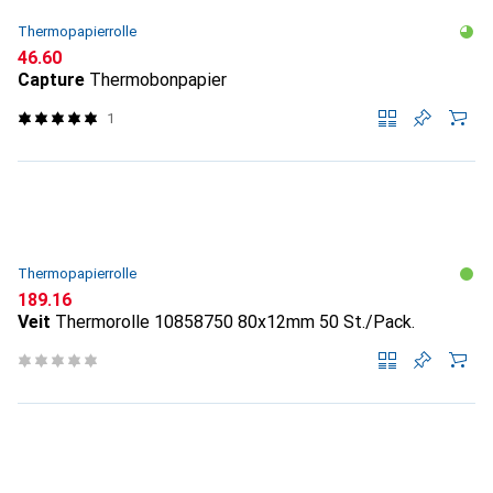
Thermopapierrolle
CHF
46.60
Capture
Thermobonpapier
1
Thermopapierrolle
CHF
189.16
Veit
Thermorolle 10858750 80x12mm 50 St./Pack.