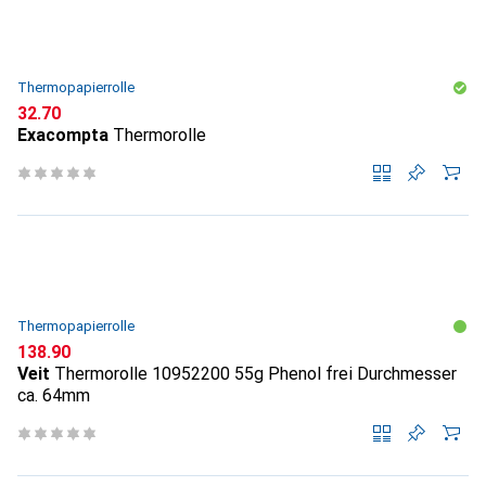
Thermopapierrolle
CHF
32.70
Exacompta
Thermorolle
Thermopapierrolle
CHF
138.90
Veit
Thermorolle 10952200 55g Phenol frei Durchmesser
ca. 64mm