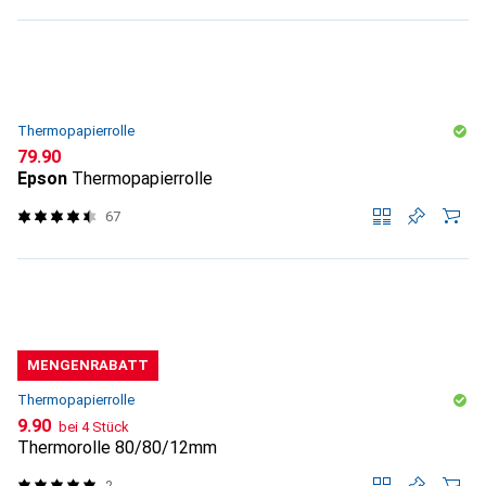
Thermopapierrolle
CHF
79.90
Epson
Thermopapierrolle
67
MENGENRABATT
Thermopapierrolle
CHF
9.90
bei 4 Stück
Thermorolle 80/80/12mm
2