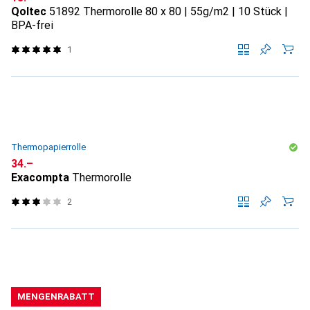
Qoltec
51892 Thermorolle 80 x 80 | 55g/m2 | 10 Stück |
BPA-frei
1
Thermopapierrolle
CHF
34.–
Exacompta
Thermorolle
2
MENGENRABATT