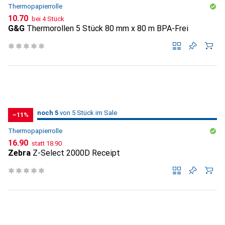
Thermopapierrolle
CHF
10.70
bei 4 Stück
G&G
Thermorollen 5 Stück 80 mm x 80 m BPA-Frei
5
5
noch 5
/ 5
/ 5 im Sale
von 5 Stück im Sale
−11%
Thermopapierrolle
CHF
CHF
16.90
statt
18.90
Zebra
Z-Select 2000D Receipt