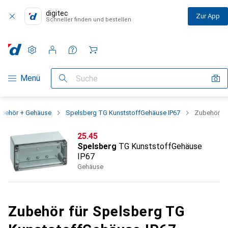
digitec
Zur App
Schneller finden und bestellen
Einstellungen
Kundenkonto
Vergleichslisten
Merklisten
Warenkorb
Navigation nach Kategorien
Menü
Suche
zubehör + Gehäuse
Spelsberg TG KunststoffGehäuse IP67
Zubehör
CHF
25.45
Spelsberg
TG KunststoffGehäuse
IP67
Gehäuse
Zubehör für Spelsberg TG