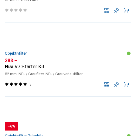
Objektivfilter
CHF
383.–
Nisi
V7 Starter Kit
82 mm, ND- / Graufilter, ND- / Grauverlauffilter
3
−6%
Objektivfilter Zubehör