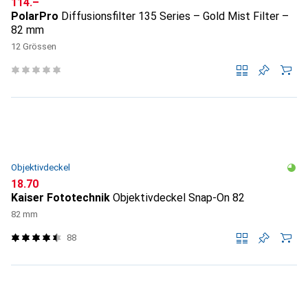
CHF
114.–
PolarPro
Diffusionsfilter 135 Series – Gold Mist Filter –
82 mm
12 Grössen
Objektivdeckel
CHF
18.70
Kaiser Fototechnik
Objektivdeckel Snap-On 82
82 mm
88