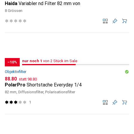
Haida
Variabler nd Filter 82 mm von
8 Grössen
1
nur noch 1
/ 2 im Sale
von 2 Stück im Sale
−10%
Objektivfilter
CHF
CHF
88.80
statt
98.80
PolarPro
Shortstache Everyday 1/4
82 mm, Diffusionsfilter, Polarisationsfilter
1