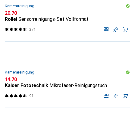
Kamerareinigung
CHF
20.70
Rollei
Sensorreinigungs-Set Vollformat
271
Kamerareinigung
CHF
14.70
Kaiser Fototechnik
Mikrofaser-Reinigungstuch
91