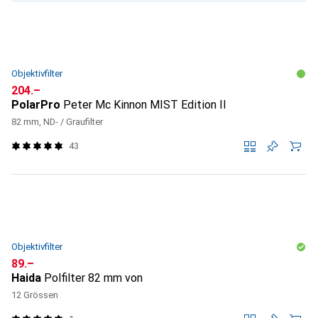
Objektivfilter
CHF
204.–
PolarPro
Peter Mc Kinnon MIST Edition II
82 mm, ND- / Graufilter
43
Objektivfilter
CHF
89.–
Haida
Polfilter 82 mm von
12 Grössen