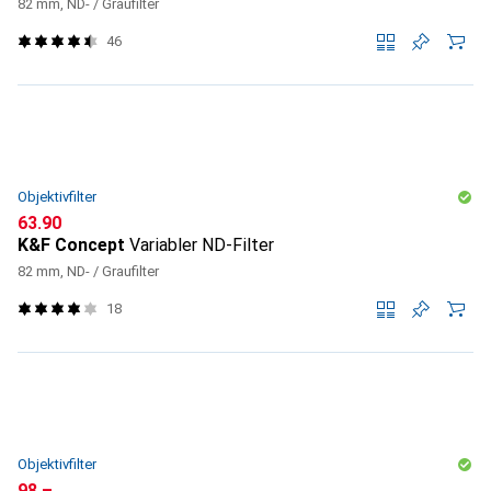
82 mm, ND- / Graufilter
46
Objektivfilter
CHF
63.90
K&F Concept
Variabler ND-Filter
82 mm, ND- / Graufilter
18
Objektivfilter
CHF
98.–