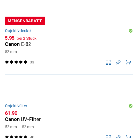
MENGENRABATT
Objektivdeckel
CHF
5.95
bei 2 Stück
Canon
E-82
82 mm
33
Objektivfilter
CHF
61.90
Canon
UV-Filter
52 mm
82 mm
40