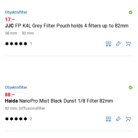
Objektivfilter
CHF
17.–
JJC
FP K4L Grey Filter Pouch holds 4 filters up to 82mm
58 mm
82 mm
1
Objektivfilter
CHF
88.–
Haida
NanoPro Mist Black Dunst 1/8 Filter 82mm
82 mm, Diffusionsfilter
2