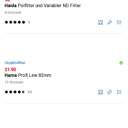
Haida
Polfilter und Variabler ND Filter
6 Grössen
5
Objektivfilter
CHF
21.90
Hama
Profi Line 82mm
13 Grössen
65