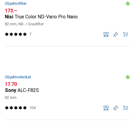
Objektivfilter
CHF
173.–
Nisi
True Color ND-Vario Pro Nano
82 mm, ND- / Graufilter
7
Objektivdeckel
CHF
17.70
Sony
ALC-F82S
82 mm
104