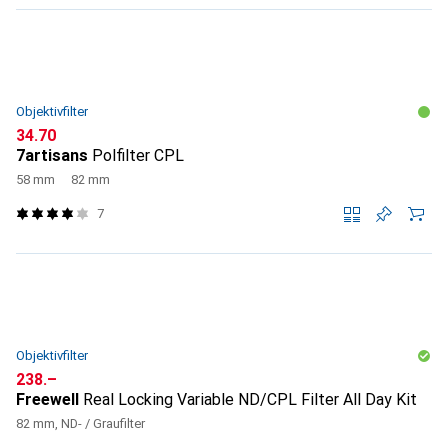
Objektivfilter
CHF
34.70
7artisans
Polfilter CPL
58 mm
82 mm
7
Objektivfilter
CHF
238.–
Freewell
Real Locking Variable ND/CPL Filter All Day Kit
82 mm, ND- / Graufilter