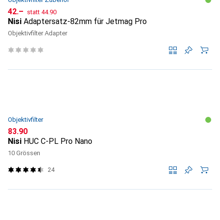
CHF
CHF
42.–
statt
44.90
Nisi
Adaptersatz-82mm für Jetmag Pro
Objektivfilter Adapter
Objektivfilter
CHF
83.90
Nisi
HUC C-PL Pro Nano
10 Grössen
24