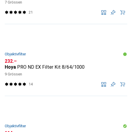
7 Grössen
21
Objektivfilter
CHF
232.–
Hoya
PRO ND EX Filter Kit 8/64/1000
9 Grössen
14
Objektivfilter