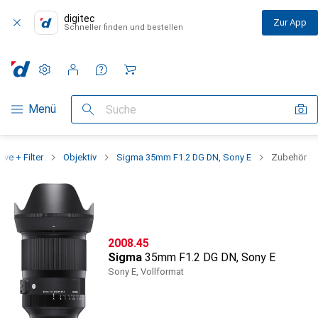
digitec
Zur App
Schneller finden und bestellen
Einstellungen
Kundenkonto
Vergleichslisten
Merklisten
Warenkorb
Navigation nach Kategorien
Menü
Suche
ive + Filter
Objektiv
Sigma 35mm F1.2 DG DN, Sony E
Zubehör
CHF
2008.45
Sigma
35mm F1.2 DG DN, Sony E
Sony E, Vollformat