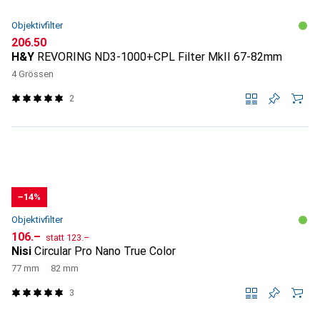
Objektivfilter
CHF
206.50
H&Y
REVORING ND3-1000+CPL Filter MkII 67-82mm
4 Grössen
2
−14%
Objektivfilter
CHF
CHF
106.–
statt
123.–
Nisi
Circular Pro Nano True Color
77 mm
82 mm
3