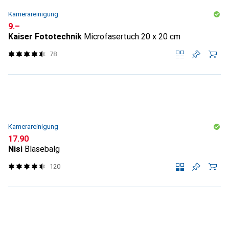
Kamerareinigung
CHF
9.–
Kaiser Fototechnik
Microfasertuch 20 x 20 cm
78
Kamerareinigung
CHF
17.90
Nisi
Blasebalg
120