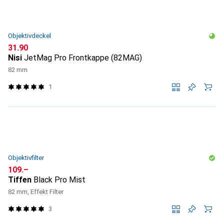
Objektivdeckel
CHF
31.90
Nisi
JetMag Pro Frontkappe (82MAG)
82 mm
1
Objektivfilter
CHF
109.–
Tiffen
Black Pro Mist
82 mm, Effekt Filter
3