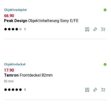
Objektivadapter
CHF
66.90
Peak Design
Objektivhalterung Sony E/FE
9
Objektivdeckel
CHF
17.90
Tamron
Frontdeckel 82mm
82 mm
8