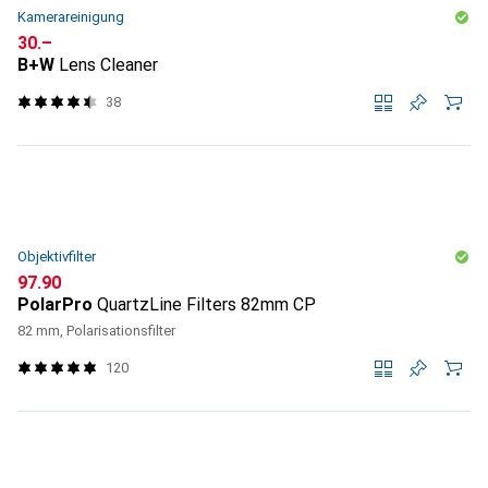
Kamerareinigung
CHF
30.–
B+W
Lens Cleaner
38
Objektivfilter
CHF
97.90
PolarPro
QuartzLine Filters 82mm CP
82 mm, Polarisationsfilter
120