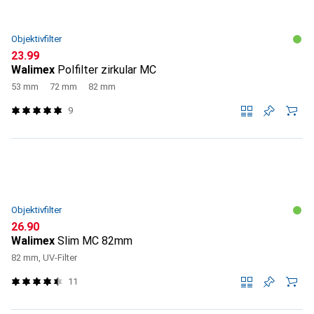
Objektivfilter
CHF
23.99
Walimex
Polfilter zirkular MC
53 mm
72 mm
82 mm
9
Objektivfilter
CHF
26.90
Walimex
Slim MC 82mm
82 mm, UV-Filter
11