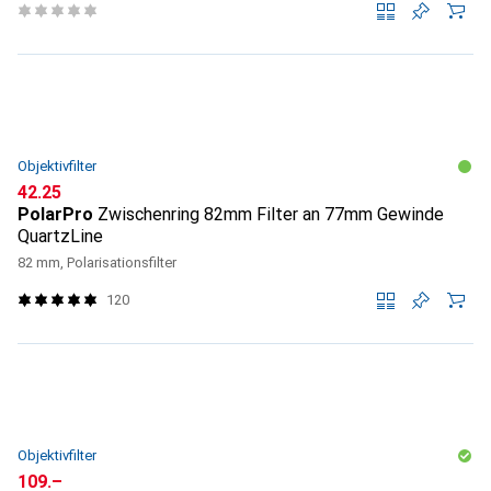
Objektivfilter
CHF
42.25
PolarPro
Zwischenring 82mm Filter an 77mm Gewinde
QuartzLine
82 mm, Polarisationsfilter
120
Objektivfilter
CHF
109.–