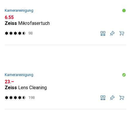
Kamerareinigung
CHF
6.55
Zeiss
Mikrofasertuch
98
Kamerareinigung
CHF
23.–
Zeiss
Lens Cleaning
198