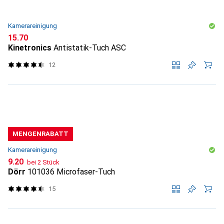
Kamerareinigung
CHF
15.70
Kinetronics
Antistatik-Tuch ASC
12
MENGENRABATT
Kamerareinigung
CHF
9.20
bei 2 Stück
Dörr
101036 Microfaser-Tuch
15