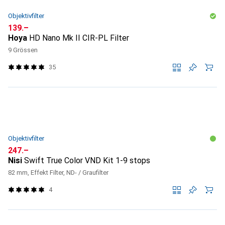
Objektivfilter
CHF
139.–
Hoya
HD Nano Mk II CIR-PL Filter
9 Grössen
35
Objektivfilter
CHF
247.–
Nisi
Swift True Color VND Kit 1-9 stops
82 mm, Effekt Filter, ND- / Graufilter
4