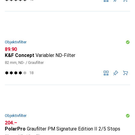
Objektivfilter
CHF
89.90
K&F Concept
Variabler ND-Filter
82 mm, ND- / Graufilter
18
Objektivfilter
CHF
204.–
PolarPro
Graufilter PM Signature Edition II 2/5 Stops