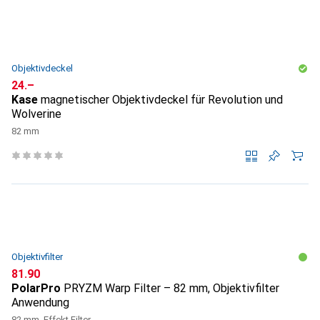
Objektivdeckel
CHF
24.–
Kase
magnetischer Objektivdeckel für Revolution und
Wolverine
82 mm
Objektivfilter
CHF
81.90
PolarPro
PRYZM Warp Filter – 82 mm, Objektivfilter
Anwendung
82 mm, Effekt Filter