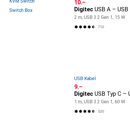
KVM Switch
CHF
10.–
Digitec
USB A – USB
Switch Box
2 m, USB 3.2 Gen 1, 15 W
710
USB Kabel
CHF
9.–
Digitec
USB Typ C – 
1 m, USB 3.2 Gen 1, 60 W
520