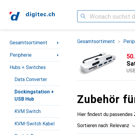
Suche
Navigation nach Kategorien
Gesamtsortiment
Perip
Gesamtsortiment
Peripherie
CH
50
Sa
Hubs + Switches
USB
Data Converter
Dockingstation +
Zubehör fü
USB Hub
KVM Switch
Hier findest du passendes
KVM-Switch Kabel
Sortieren nach
:
Relevanz