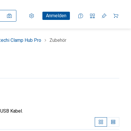
Einstellungen
Kundenkonto
Vergleichslisten
Merklisten
Warenkorb
Anmelden
techi Clamp Hub Pro
Zubehör
 USB Kabel.