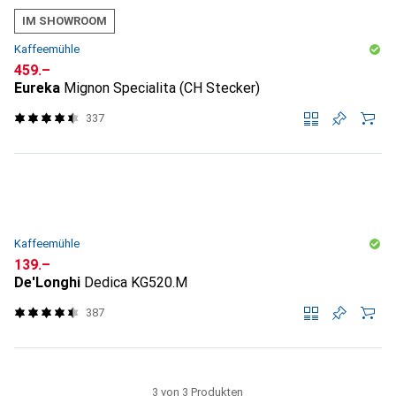
IM SHOWROOM
Kaffeemühle
CHF
459.–
Eureka
Mignon Specialita (CH Stecker)
337
Kaffeemühle
CHF
139.–
De'Longhi
Dedica KG520.M
387
3 von 3 Produkten