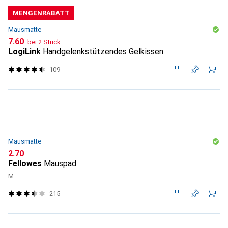
MENGENRABATT
Mausmatte
CHF
7.60
bei 2 Stück
LogiLink
Handgelenkstützendes Gelkissen
109
Mausmatte
CHF
2.70
Fellowes
Mauspad
M
215