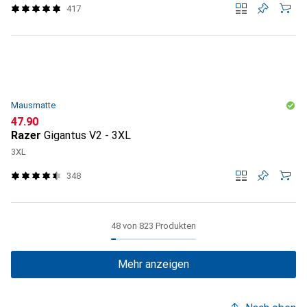
417
Mausmatte
CHF
47.90
Razer
Gigantus V2 - 3XL
3XL
348
48 von 823 Produkten
Mehr anzeigen