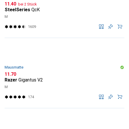
CHF
11.40
bei 2 Stück
SteelSeries
QcK
M
1609
Mausmatte
CHF
11.70
Razer
Gigantus V2
M
174