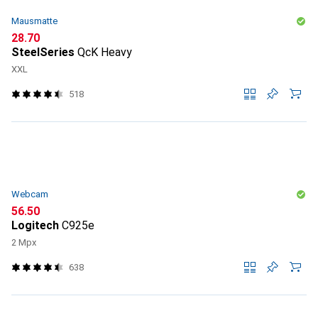
Mausmatte
CHF
28.70
SteelSeries
QcK Heavy
XXL
518
Webcam
CHF
56.50
Logitech
C925e
2 Mpx
638