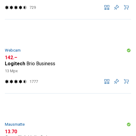
729
Webcam
CHF
142.–
Logitech
Brio Business
13 Mpx
1777
Mausmatte
CHF
13.70