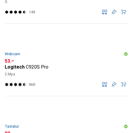
S
148
Webcam
CHF
53.–
Logitech
C920S Pro
2 Mpx
868
Tastatur