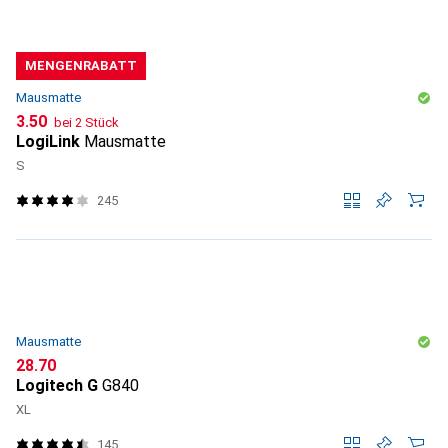
MENGENRABATT
Mausmatte
CHF
3.50
bei 2 Stück
LogiLink
Mausmatte
S
245
Mausmatte
CHF
28.70
Logitech G
G840
XL
145