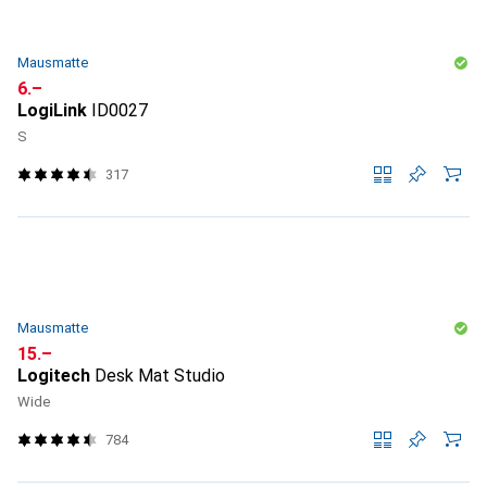
Mausmatte
CHF
6.–
LogiLink
ID0027
S
317
Mausmatte
CHF
15.–
Logitech
Desk Mat Studio
Wide
784