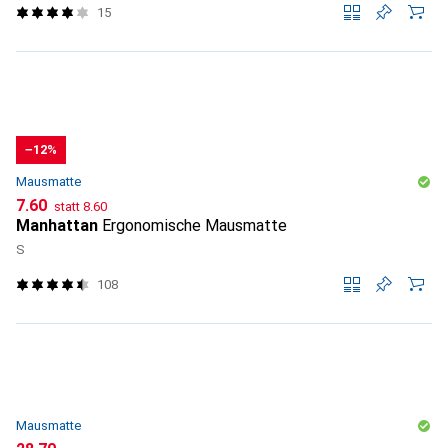
15
−12%
Mausmatte
CHF
CHF
7.60
statt
8.60
Manhattan
Ergonomische Mausmatte
S
108
Mausmatte