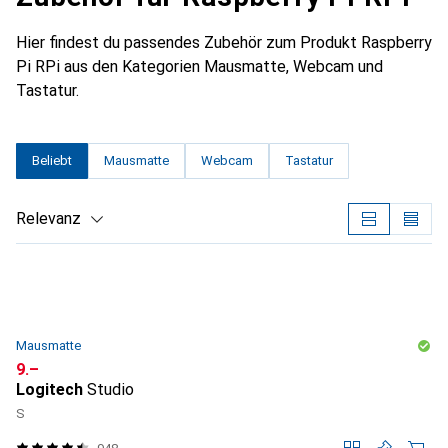
Hier findest du passendes Zubehör zum Produkt Raspberry
Pi RPi aus den Kategorien Mausmatte, Webcam und
Tastatur.
Beliebt
Mausmatte
Webcam
Tastatur
Relevanz
Produktliste
Mausmatte
CHF
9.–
Logitech
Studio
S