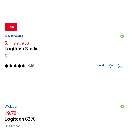
−5%
Mausmatte
CHF
CHF
9.–
statt
9.50
Logitech
Studio
S
948
Webcam
CHF
19.70
Logitech
C270
0.90 Mpx