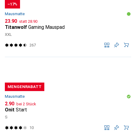
−17%
Mausmatte
CHF
CHF
23.90
statt
28.90
Titanwolf
Gaming Mauspad
XXL
267
MENGENRABATT
Mausmatte
CHF
2.90
bei 2 Stück
Onit
Start
S
10