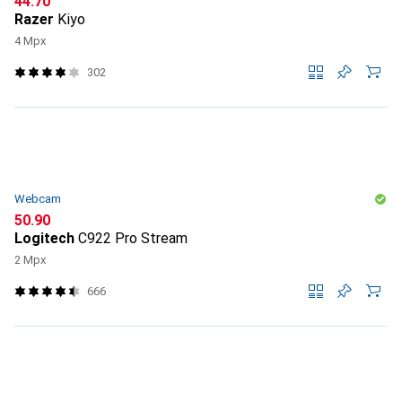
CHF
44.70
Razer
Kiyo
4 Mpx
302
Webcam
CHF
50.90
Logitech
C922 Pro Stream
2 Mpx
666