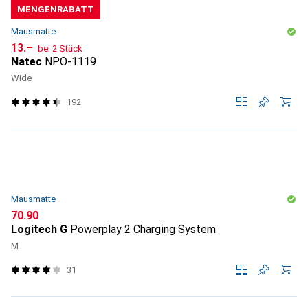
MENGENRABATT
Mausmatte
CHF
13.–
bei 2 Stück
Natec
NPO-1119
Wide
192
Mausmatte
CHF
70.90
Logitech G
Powerplay 2 Charging System
M
31