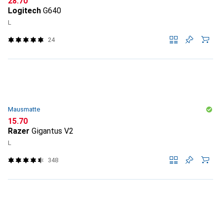
CHF
28.70
Logitech
G640
L
24
Mausmatte
CHF
15.70
Razer
Gigantus V2
L
348