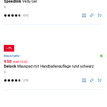
Speedlink
Vellu Gel
S
610
−7%
Mausmatte
CHF
CHF
9.50
statt
10.20
Delock
Mauspad mit Handballenauflage rund schwarz
S
270