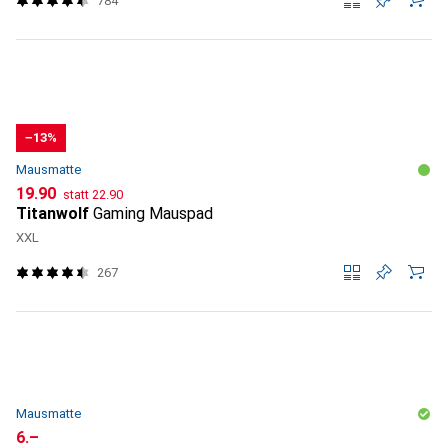
784
−13%
Mausmatte
CHF
CHF
19.90
statt
22.90
Titanwolf
Gaming Mauspad
XXL
267
Mausmatte
CHF
6.–