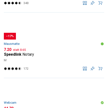
348
−17%
Mausmatte
CHF
CHF
7.20
statt
8.65
Speedlink
Notary
M
172
Webcam