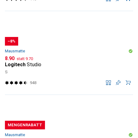
−8%
Mausmatte
CHF
CHF
8.90
statt
9.70
Logitech
Studio
S
948
MENGENRABATT
Mausmatte