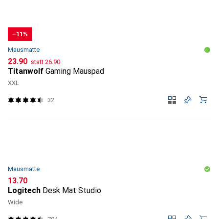
−11%
Mausmatte
CHF
CHF
23.90
statt
26.90
Titanwolf
Gaming Mauspad
XXL
32
Mausmatte
CHF
13.70
Logitech
Desk Mat Studio
Wide