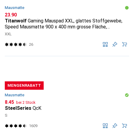
Mausmatte
CHF
23.90
Titanwolf
Gaming Mauspad XXL, glattes Stoffgewebe,
Speed Mausmatte 900 x 400 mm grosse Fläche,
Topography
XXL
26
MENGENRABATT
Mausmatte
CHF
8.45
bei 2 Stück
SteelSeries
QcK
S
1609