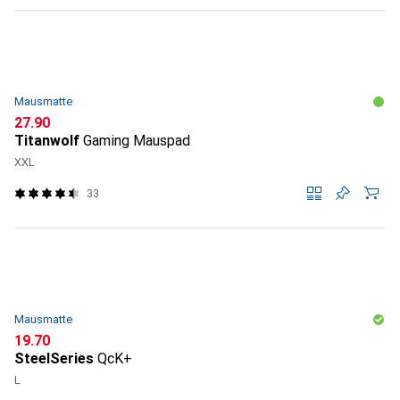
Mausmatte
CHF
27.90
Titanwolf
Gaming Mauspad
XXL
33
Mausmatte
CHF
19.70
SteelSeries
QcK+
L