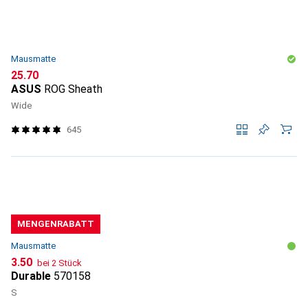
Mausmatte
CHF
25.70
ASUS
ROG Sheath
Wide
645
MENGENRABATT
Mausmatte
CHF
3.50
bei 2 Stück
Durable
570158
S