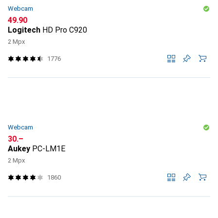
Webcam
CHF
49.90
Logitech
HD Pro C920
2 Mpx
1776
Webcam
CHF
30.–
Aukey
PC-LM1E
2 Mpx
1860