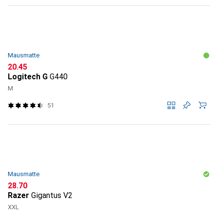
Mausmatte
CHF
20.45
Logitech G
G440
M
51
Mausmatte
CHF
28.70
Razer
Gigantus V2
XXL