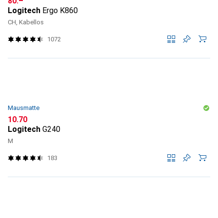
CHF
80.–
Logitech
Ergo K860
CH, Kabellos
1072
Mausmatte
CHF
10.70
Logitech
G240
M
183