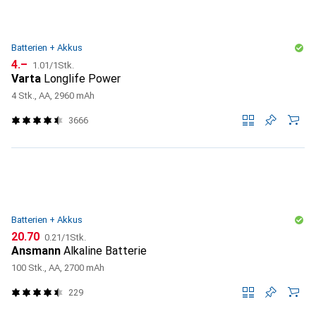
Batterien + Akkus
CHF
CHF
4.–
1.01
/
1Stk.
Varta
Longlife Power
4 Stk., AA, 2960 mAh
3666
Batterien + Akkus
CHF
CHF
20.70
0.21
/
1Stk.
Ansmann
Alkaline Batterie
100 Stk., AA, 2700 mAh
229