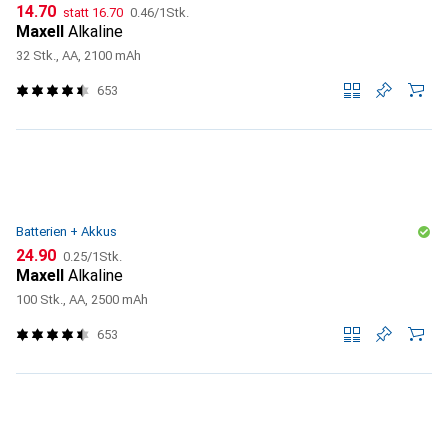
CHF
CHF
CHF
14.70
statt
16.70
0.46
/
1Stk.
Maxell
Alkaline
32 Stk., AA, 2100 mAh
653
Batterien + Akkus
CHF
CHF
24.90
0.25
/
1Stk.
Maxell
Alkaline
100 Stk., AA, 2500 mAh
653