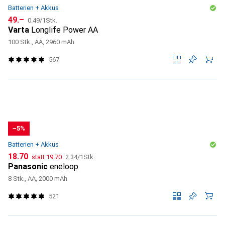
Batterien + Akkus
CHF
CHF
49.–
0.49
/
1Stk.
Varta
Longlife Power AA
100 Stk., AA, 2960 mAh
567
−5%
Batterien + Akkus
CHF
CHF
CHF
18.70
statt
19.70
2.34
/
1Stk.
Panasonic
eneloop
8 Stk., AA, 2000 mAh
521