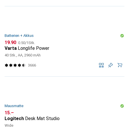
Batterien + Akkus
CHF
CHF
19.90
0.50
/
1Stk.
Varta
Longlife Power
40 Stk., AA, 2960 mAh
3666
Mausmatte
CHF
15.–
Logitech
Desk Mat Studio
Wide