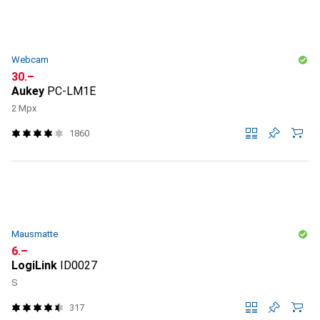
Webcam
CHF
30.–
Aukey
PC-LM1E
2 Mpx
1860
Mausmatte
CHF
6.–
LogiLink
ID0027
S
317