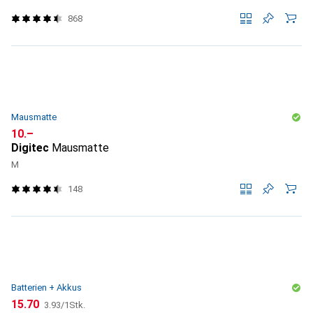
868
Mausmatte
CHF
10.–
Digitec
Mausmatte
M
148
Batterien + Akkus
CHF
CHF
15.70
3.93
/
1Stk.