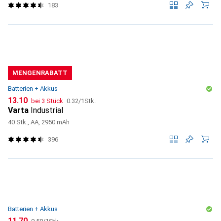
183
MENGENRABATT
Batterien + Akkus
CHF
CHF
13.10
bei 3 Stück
0.32
/
1Stk.
Varta
Industrial
40 Stk., AA, 2950 mAh
396
Batterien + Akkus
CHF
CHF
11.70