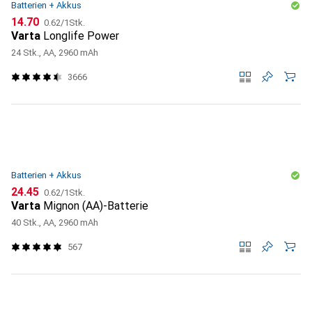
Batterien + Akkus
CHF
CHF
14.70
0.62
/
1Stk.
Varta
Longlife Power
24 Stk., AA, 2960 mAh
3666
Batterien + Akkus
CHF
CHF
24.45
0.62
/
1Stk.
Varta
Mignon (AA)-Batterie
40 Stk., AA, 2960 mAh
567