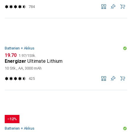
784
Batterien + Akkus
CHF
CHF
19.70
1.97
/
1Stk.
Energizer
Ultimate Lithium
10 Stk., AA, 3000 mAh
425
−12%
Batterien + Akkus