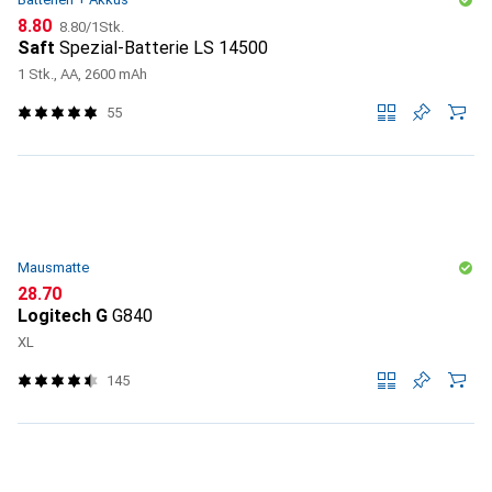
CHF
CHF
8.80
8.80
/
1Stk.
Saft
Spezial-Batterie LS 14500
1 Stk., AA, 2600 mAh
55
Mausmatte
CHF
28.70
Logitech G
G840
XL
145