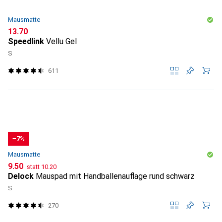
Mausmatte
CHF
13.70
Speedlink
Vellu Gel
S
611
−7%
Mausmatte
CHF
CHF
9.50
statt
10.20
Delock
Mauspad mit Handballenauflage rund schwarz
S
270