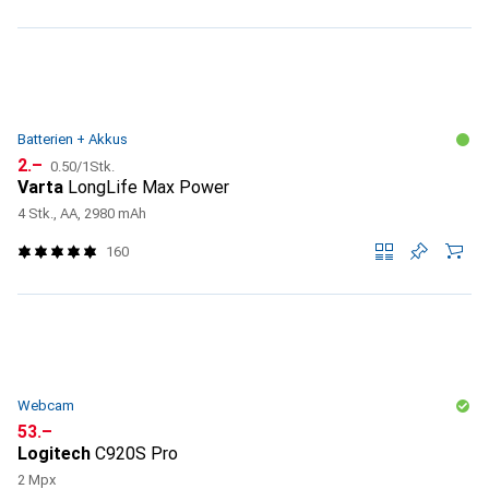
Batterien + Akkus
CHF
CHF
2.–
0.50
/
1Stk.
Varta
LongLife Max Power
4 Stk., AA, 2980 mAh
160
Webcam
CHF
53.–
Logitech
C920S Pro
2 Mpx