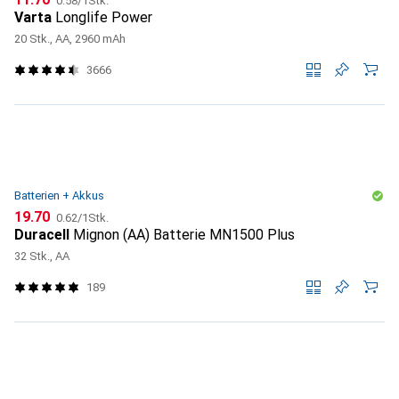
0.58
/
1Stk.
Varta
Longlife Power
20 Stk., AA, 2960 mAh
3666
Batterien + Akkus
CHF
CHF
19.70
0.62
/
1Stk.
Duracell
Mignon (AA) Batterie MN1500 Plus
32 Stk., AA
189