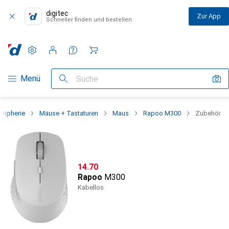
digitec
Zur App
Schneller finden und bestellen
Einstellungen
Kundenkonto
Vergleichslisten
Merklisten
Warenkorb
Navigation nach Kategorien
Menü
Suche
eripherie
Mäuse + Tastaturen
Maus
Rapoo M300
Zubehör
CHF
14.70
Rapoo
M300
Kabellos