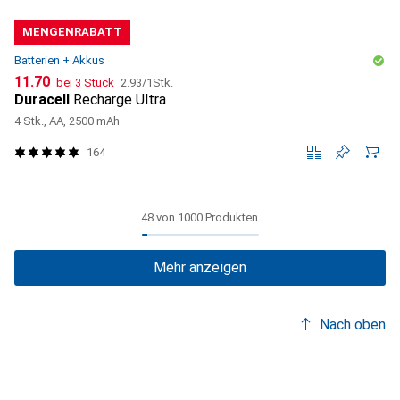
MENGENRABATT
Batterien + Akkus
CHF
CHF
11.70
bei 3 Stück
2.93
/
1Stk.
Duracell
Recharge Ultra
4 Stk., AA, 2500 mAh
164
48 von 1000 Produkten
Mehr anzeigen
Nach oben