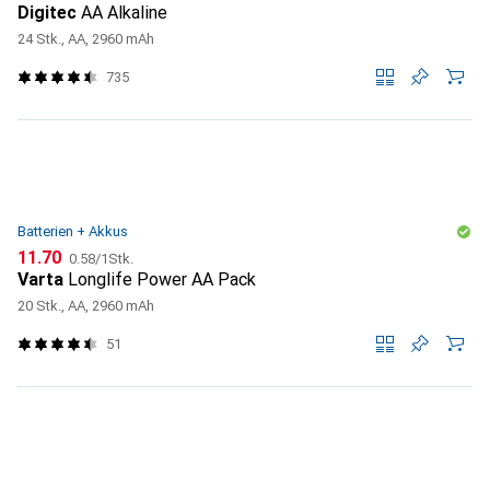
Digitec
AA Alkaline
24 Stk., AA, 2960 mAh
735
Batterien + Akkus
CHF
CHF
11.70
0.58
/
1Stk.
Varta
Longlife Power AA Pack
20 Stk., AA, 2960 mAh
51