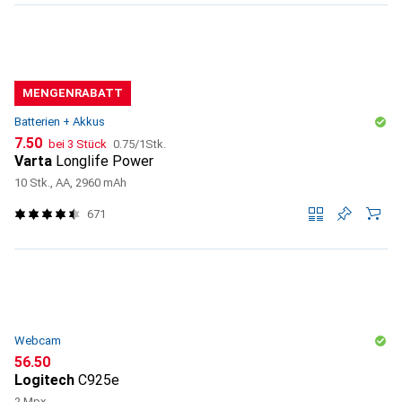
MENGENRABATT
Batterien + Akkus
CHF
CHF
7.50
bei 3 Stück
0.75
/
1Stk.
Varta
Longlife Power
10 Stk., AA, 2960 mAh
671
Webcam
CHF
56.50
Logitech
C925e
2 Mpx