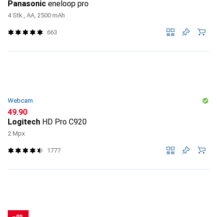
Panasonic
eneloop pro
4 Stk., AA, 2500 mAh
663
Webcam
CHF
49.90
Logitech
HD Pro C920
2 Mpx
1777
−9%