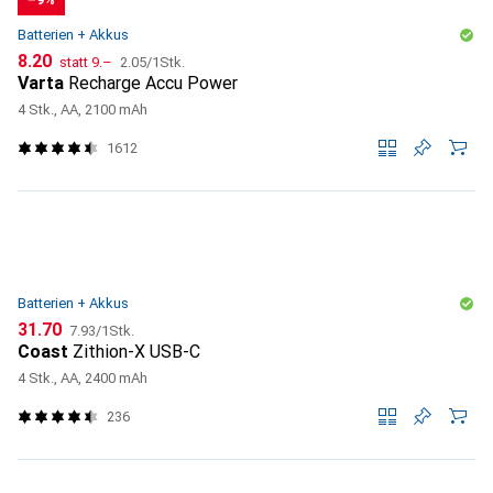
Batterien + Akkus
CHF
CHF
CHF
8.20
statt
9.–
2.05
/
1Stk.
Varta
Recharge Accu Power
4 Stk., AA, 2100 mAh
1612
Batterien + Akkus
CHF
CHF
31.70
7.93
/
1Stk.
Coast
Zithion-X USB-C
4 Stk., AA, 2400 mAh
236