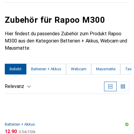
Zubehör für Rapoo M300
Hier findest du passendes Zubehör zum Produkt Rapoo
M300 aus den Kategorien Batterien + Akkus, Webcam und
Mausmatte.
Beliebt
Batterien + Akkus
Webcam
Mausmatte
Tasta
Relevanz
Produktliste
Batterien + Akkus
CHF
CHF
12.90
0.54
/
1Stk.