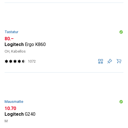
Tastatur
CHF
80.–
Logitech
Ergo K860
CH, Kabellos
1072
Mausmatte
CHF
10.70
Logitech
G240
M