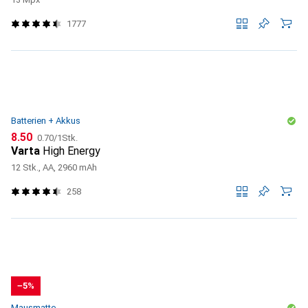
1777
Batterien + Akkus
CHF
CHF
8.50
0.70
/
1Stk.
Varta
High Energy
12 Stk., AA, 2960 mAh
258
−5%
Mausmatte