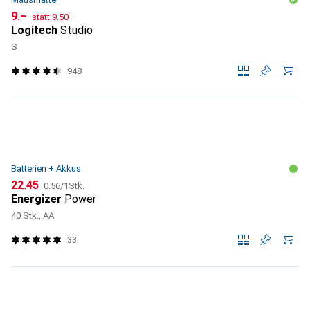
CHF
CHF
9.–
statt
9.50
Logitech
Studio
S
948
Batterien + Akkus
CHF
CHF
22.45
0.56
/
1Stk.
Energizer
Power
40 Stk., AA
33