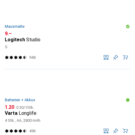
Mausmatte
CHF
9.–
Logitech
Studio
S
948
Batterien + Akkus
CHF
CHF
1.20
0.30
/
1Stk.
Varta
Longlife
4 Stk., AA, 2800 mAh
496