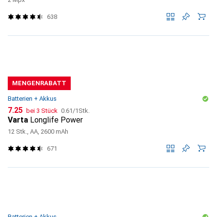
638
MENGENRABATT
Batterien + Akkus
CHF
CHF
7.25
bei 3 Stück
0.61
/
1Stk.
Varta
Longlife Power
12 Stk., AA, 2600 mAh
671
Batterien + Akkus