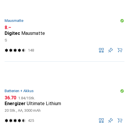
Mausmatte
CHF
8.–
Digitec
Mausmatte
S
148
Batterien + Akkus
CHF
CHF
36.70
1.84
/
1Stk.
Energizer
Ultimate Lithium
20 Stk., AA, 3000 mAh
425