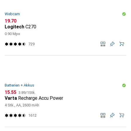
Webcam
CHF
19.70
Logitech
C270
0.90 Mpx
729
Batterien + Akkus
CHF
CHF
15.55
3.89
/
1Stk.
Varta
Recharge Accu Power
4 Stk., AA, 2600 mAh
1612