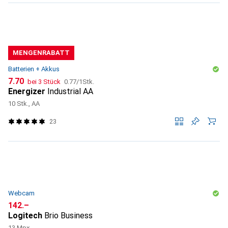
MENGENRABATT
Batterien + Akkus
CHF
CHF
7.70
bei 3 Stück
0.77
/
1Stk.
Energizer
Industrial AA
10 Stk., AA
23
Webcam
CHF
142.–
Logitech
Brio Business
13 Mpx