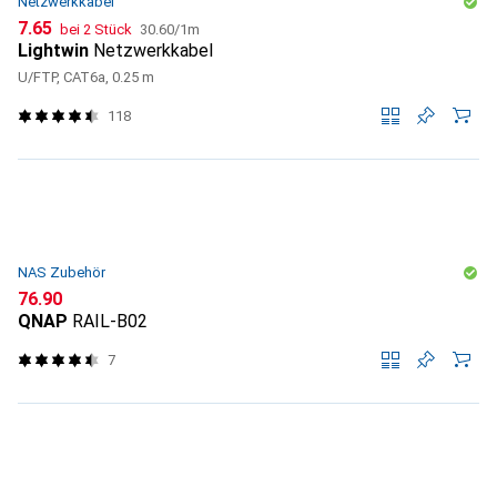
Netzwerkkabel
CHF
CHF
7.65
bei 2 Stück
30.60
/
1m
Lightwin
Netzwerkkabel
U/FTP, CAT6a, 0.25 m
118
NAS Zubehör
CHF
76.90
QNAP
RAIL-B02
7