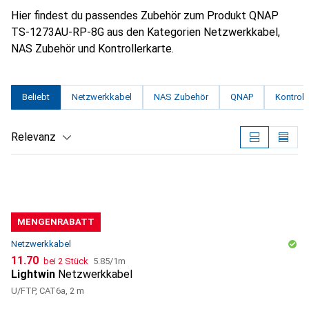
Hier findest du passendes Zubehör zum Produkt QNAP
TS-1273AU-RP-8G aus den Kategorien Netzwerkkabel,
NAS Zubehör und Kontrollerkarte.
Beliebt
Netzwerkkabel
NAS Zubehör
QNAP
Kontroll
Relevanz
Produktliste
MENGENRABATT
Netzwerkkabel
CHF
CHF
11.70
bei 2 Stück
5.85
/
1m
Lightwin
Netzwerkkabel
U/FTP, CAT6a, 2 m