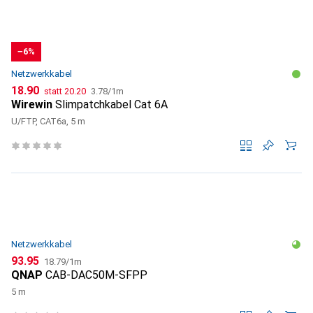
−6%
Netzwerkkabel
CHF
CHF
CHF
18.90
statt
20.20
3.78
/
1m
Wirewin
Slimpatchkabel Cat 6A
U/FTP, CAT6a, 5 m
Netzwerkkabel
CHF
CHF
93.95
18.79
/
1m
QNAP
CAB-DAC50M-SFPP
5 m