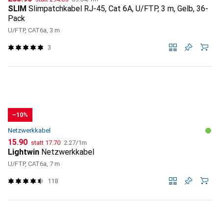
SLIM
Slimpatchkabel RJ-45, Cat 6A, U/FTP, 3 m, Gelb, 36-
Pack
U/FTP, CAT6a, 3 m
3
−10%
Netzwerkkabel
CHF
CHF
CHF
15.90
statt
17.70
2.27
/
1m
Lightwin
Netzwerkkabel
U/FTP, CAT6a, 7 m
118