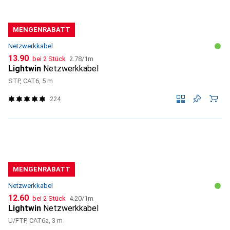
MENGENRABATT
Netzwerkkabel
CHF
CHF
13.90
bei 2 Stück
2.78
/
1m
Lightwin
Netzwerkkabel
STP, CAT6, 5 m
224
MENGENRABATT
Netzwerkkabel
CHF
CHF
12.60
bei 2 Stück
4.20
/
1m
Lightwin
Netzwerkkabel
U/FTP, CAT6a, 3 m