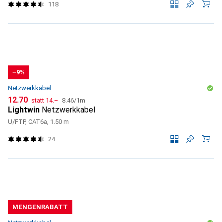
118
−9%
Netzwerkkabel
CHF
CHF
CHF
12.70
statt
14.–
8.46
/
1m
Lightwin
Netzwerkkabel
U/FTP, CAT6a, 1.50 m
24
MENGENRABATT