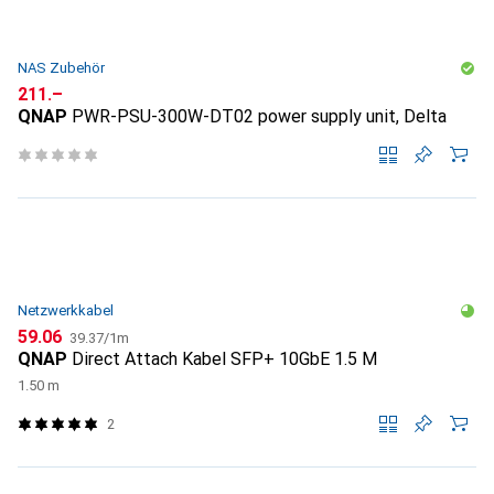
NAS Zubehör
CHF
211.–
QNAP
PWR-PSU-300W-DT02 power supply unit, Delta
Netzwerkkabel
CHF
CHF
59.06
39.37
/
1m
QNAP
Direct Attach Kabel SFP+ 10GbE 1.5 M
1.50 m
2