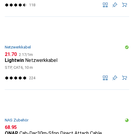
118
Netzwerkkabel
CHF
CHF
21.70
2.17
/
1m
Lightwin
Netzwerkkabel
STP, CAT6, 10 m
224
NAS Zubehör
CHF
68.95
QNAP
Cab-Dac30m-Sfpp Direct Attach Cable