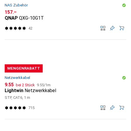
NAS Zubehör
CHF
157.–
QNAP
QXG-10G1T
42
MENGENRABATT
Netzwerkkabel
CHF
CHF
9.55
bei 2 Stück
9.55
/
1m
Lightwin
Netzwerkkabel
STP, CAT6, 1 m
715