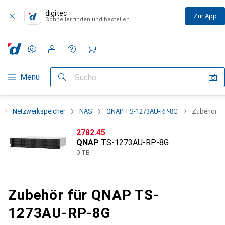
digitec
Zur App
Schneller finden und bestellen
Einstellungen
Kundenkonto
Vergleichslisten
Merklisten
Warenkorb
Navigation nach Kategorien
Menü
Suche
Netzwerkspeicher
NAS
QNAP TS-1273AU-RP-8G
Zubehör
CHF
2782.45
QNAP
TS-1273AU-RP-8G
0 TB
Zubehör für QNAP TS-
1273AU-RP-8G