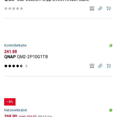
Kontrollerkarte
CHF
241.88
QNAP
QM2-2P10G1TB
5
−9%
Netzwerkkabel
CHF
CHF
CHF
268.90
statt
294.05
89.64
/
1m