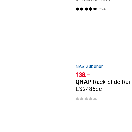
224
NAS Zubehör
CHF
138.–
QNAP
Rack Slide Rail 
ES2486dc