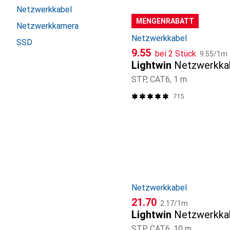
Netzwerkkabel
MENGENRABATT
Netzwerkkamera
Netzwerkkabel
SSD
CHF
CHF
9.55
bei 2 Stück
9.55
/
1m
Lightwin
Netzwerkka
STP, CAT6, 1 m
715
Netzwerkkabel
CHF
CHF
21.70
2.17
/
1m
Lightwin
Netzwerkka
STP, CAT6, 10 m