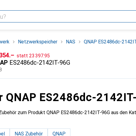
werk
Netzwerkspeicher
NAS
QNAP ES2486dc-2142I
CHF
F
 354.–
statt
23 397.95
AP
ES2486dc-2142IT-96G
B
ür QNAP ES2486dc-2142IT
s Zubehör zum Produkt QNAP ES2486dc-2142IT-96G aus den Kat
el
NAS Zubehör
QNAP