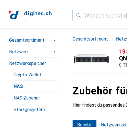
Suche
Navigation nach Kategorien
Gesamtsortiment
Netz
Gesamtsortiment
CH
19
Netzwerk
QN
Netzwerkspeicher
0 T
Crypto Wallet
NAS
Zubehör f
NAS Zubehör
Hier findest du passende
Storagesystem
Beliebt
Netzwerkkab