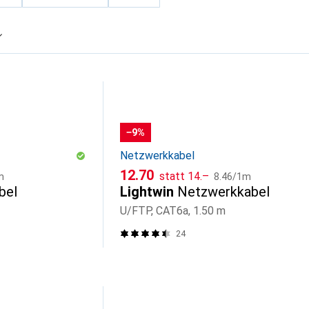
−9%
Netzwerkkabel
CHF
CHF
CHF
12.70
statt
14.–
m
8.46
/
1m
bel
Lightwin
Netzwerkkabel
U/FTP, CAT6a, 1.50 m
24