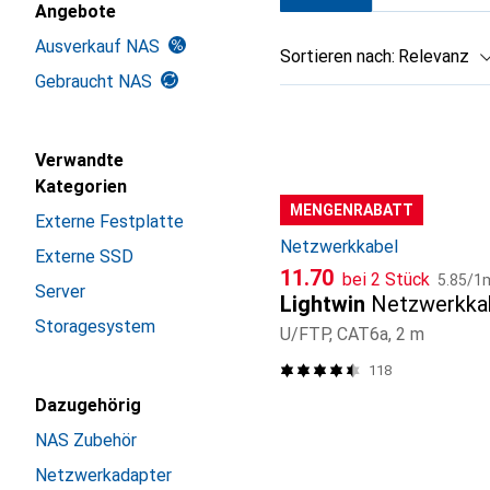
Angebote
Ausverkauf NAS
Sortieren nach
:
Relevanz
Gebraucht NAS
Produktliste
Verwandte
Kategorien
MENGENRABATT
Externe Festplatte
Netzwerkkabel
Externe SSD
CHF
CHF
11.70
bei 2 Stück
5.85
/
1
Server
Lightwin
Netzwerkka
Storagesystem
U/FTP, CAT6a, 2 m
118
Dazugehörig
NAS Zubehör
Netzwerkadapter