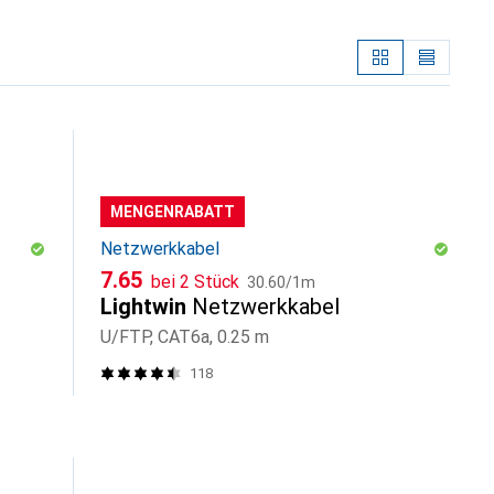
MENGENRABATT
Netzwerkkabel
CHF
CHF
7.65
bei 2 Stück
30.60
/
1m
Lightwin
Netzwerkkabel
U/FTP, CAT6a, 0.25 m
118