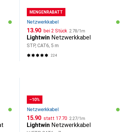
MENGENRABATT
Netzwerkkabel
CHF
CHF
13.90
bei 2 Stück
2.78
/
1m
Lightwin
Netzwerkkabel
STP, CAT6, 5 m
224
−10%
Netzwerkkabel
CHF
CHF
CHF
15.90
statt
17.70
2.27
/
1m
at
Lightwin
Netzwerkkabel