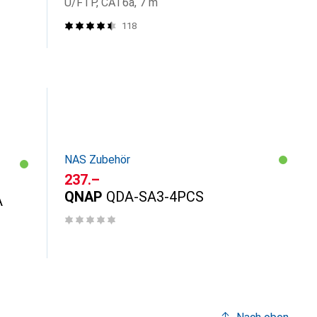
U/FTP, CAT6a, 7 m
118
NAS Zubehör
CHF
237.–
QNAP
QDA-SA3-4PCS
A