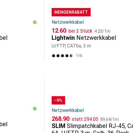
MENGENRABATT
Netzwerkkabel
CHF
CHF
12.60
bei 2 Stück
4.20
/
1m
bel
Lightwin
Netzwerkkabel
U/FTP, CAT6a, 3 m
118
−9%
Netzwerkkabel
CHF
CHF
CHF
268.90
statt
294.05
89.64
/
1m
bel
SLIM
Slimpatchkabel RJ-45, C