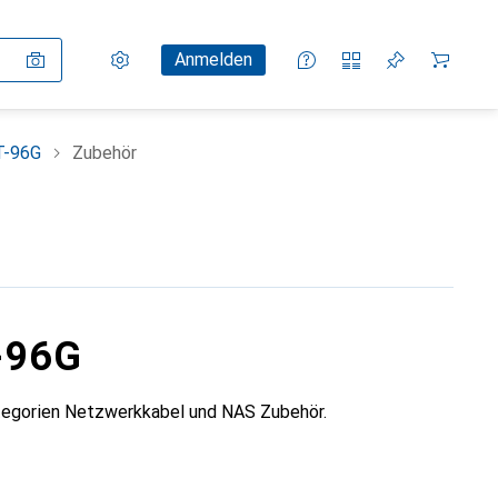
Einstellungen
Kundenkonto
Vergleichslisten
Merklisten
Warenkorb
Anmelden
T-96G
Zubehör
-96G
egorien Netzwerkkabel und NAS Zubehör.