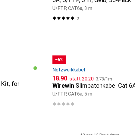
6A, U/FTP, 3 m, Gelb, 36-Pack
U/FTP, CAT6a, 3 m
3
−6%
Netzwerkkabel
CHF
CHF
CHF
18.90
statt
20.20
3.78
/
1m
Kit, for
Wirewin
Slimpatchkabel Cat 6
U/FTP, CAT6a, 5 m