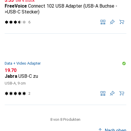
CHF
5.55
bei 4 Stück
FreeVoice
Connect 102 USB Adapter (USB-A Buchse -
>USB-C Stecker)
6
Data + Video Adapter
CHF
19.70
Jabra
USB-C zu
USB-A, 9 cm
2
8 von 8 Produkten
Nach oben