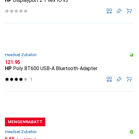
HP
Displayport 2.1 flex IO v3
Headset Zubehör
CHF
121.95
HP
Poly BT600 USB-A Bluetooth-Adapter
1
MENGENRABATT
Headset Zubehör