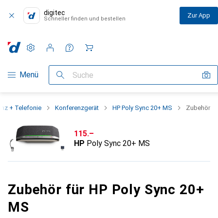
digitec
Zur App
Schneller finden und bestellen
Einstellungen
Kundenkonto
Vergleichslisten
Merklisten
Warenkorb
Navigation nach Kategorien
Menü
Suche
nz + Telefonie
Konferenzgerät
HP Poly Sync 20+ MS
Zubehör
CHF
115.–
HP
Poly Sync 20+ MS
Zubehör für HP Poly Sync 20+
MS