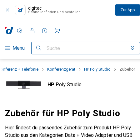
digitec
Zur App
Schneller finden und bestellen
Einstellungen
Kundenkonto
Vergleichslisten
Merklisten
Warenkorb
Navigation nach Kategorien
Menü
Suche
onferenz + Telefonie
Konferenzgerät
HP Poly Studio
Zubehör
HP
Poly Studio
Zubehör für HP Poly Studio
Hier findest du passendes Zubehör zum Produkt HP Poly
Studio aus den Kategorien Data + Video Adapter und USB