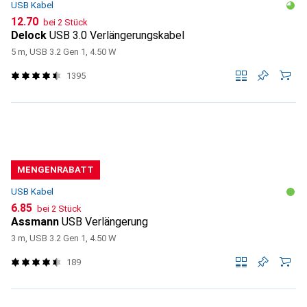
USB Kabel
CHF
12.70
bei 2 Stück
Delock
USB 3.0 Verlängerungskabel
5 m, USB 3.2 Gen 1, 4.50 W
1395
MENGENRABATT
USB Kabel
CHF
6.85
bei 2 Stück
Assmann
USB Verlängerung
3 m, USB 3.2 Gen 1, 4.50 W
189