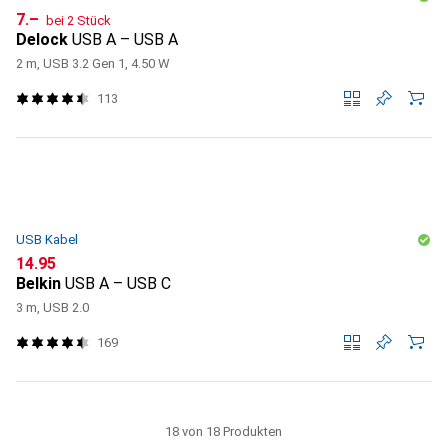
CHF
7.–
bei 2 Stück
Delock
USB A – USB A
2 m, USB 3.2 Gen 1, 4.50 W
113
USB Kabel
CHF
14.95
Belkin
USB A – USB C
3 m, USB 2.0
169
18 von 18 Produkten