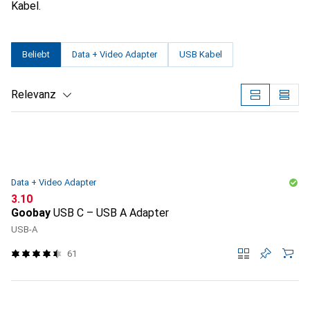
Kabel.
Beliebt
Data + Video Adapter
USB Kabel
Relevanz
Produktliste
Data + Video Adapter
CHF
3.10
Goobay
USB C – USB A Adapter
USB-A
61