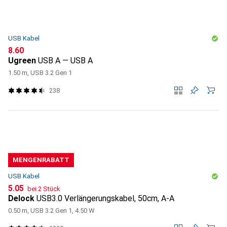
USB Kabel
CHF
8.60
Ugreen
USB A — USB A
1.50 m, USB 3.2 Gen 1
238
MENGENRABATT
USB Kabel
CHF
5.05
bei 2 Stück
Delock
USB3.0 Verlängerungskabel, 50cm, A-A
0.50 m, USB 3.2 Gen 1, 4.50 W