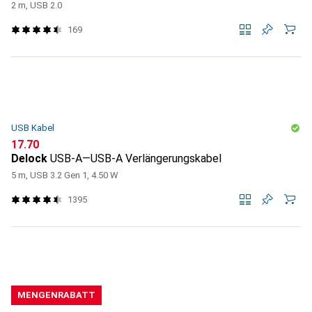
2 m, USB 2.0
169
USB Kabel
CHF
17.70
Delock
USB-A—USB-A Verlängerungskabel
5 m, USB 3.2 Gen 1, 4.50 W
1395
MENGENRABATT