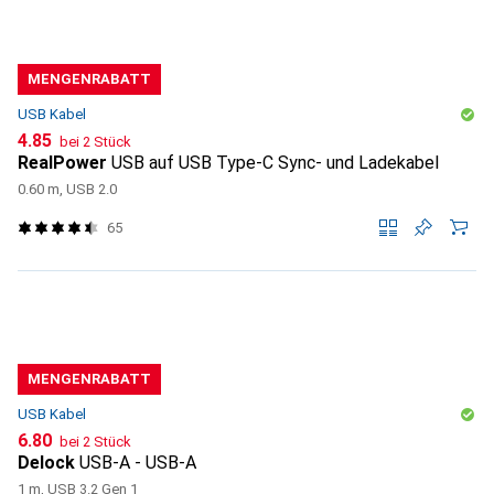
MENGENRABATT
USB Kabel
CHF
4.85
bei 2 Stück
RealPower
USB auf USB Type-C Sync- und Ladekabel
0.60 m, USB 2.0
65
MENGENRABATT
USB Kabel
CHF
6.80
bei 2 Stück
Delock
USB-A - USB-A
1 m, USB 3.2 Gen 1