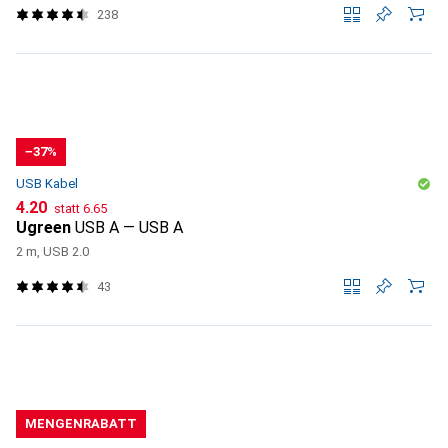
238
−37%
USB Kabel
CHF
CHF
4.20
statt
6.65
Ugreen
USB A — USB A
2 m, USB 2.0
43
MENGENRABATT