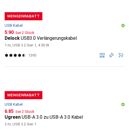
MENGENRABATT
USB Kabel
CHF
5.90
bei 2 Stück
Delock
USB3.0 Verlängerungskabel
1 m, USB 3.2 Gen 1, 4.50 W
1395
MENGENRABATT
USB Kabel
CHF
6.85
bei 2 Stück
Ugreen
USB-A 3.0 zu USB-A 3.0 Kabel
2 m, USB 3.2 Gen 1