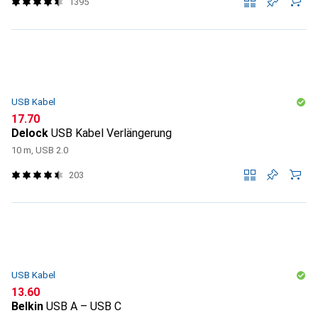
1395
USB Kabel
CHF
17.70
Delock
USB Kabel Verlängerung
10 m, USB 2.0
203
USB Kabel
CHF
13.60
Belkin
USB A – USB C