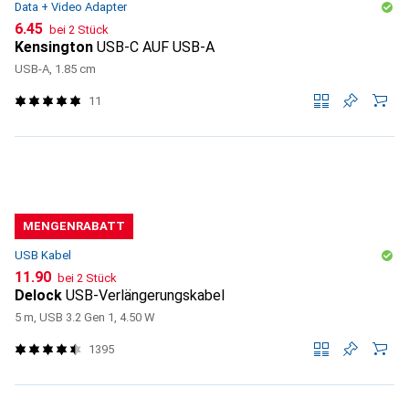
Data + Video Adapter
CHF
6.45
bei 2 Stück
Kensington
USB-C AUF USB-A
USB-A, 1.85 cm
11
MENGENRABATT
USB Kabel
CHF
11.90
bei 2 Stück
Delock
USB-Verlängerungskabel
5 m, USB 3.2 Gen 1, 4.50 W
1395