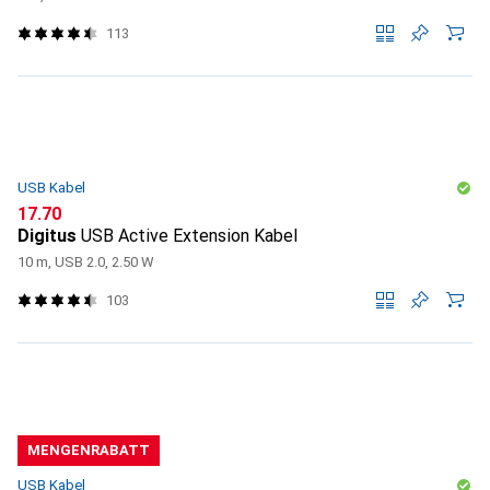
113
USB Kabel
CHF
17.70
Digitus
USB Active Extension Kabel
10 m, USB 2.0, 2.50 W
103
MENGENRABATT
USB Kabel