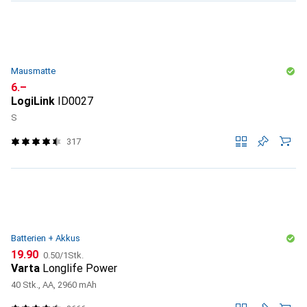
Mausmatte
CHF
6.–
LogiLink
ID0027
S
317
Batterien + Akkus
CHF
CHF
19.90
0.50
/
1Stk.
Varta
Longlife Power
40 Stk., AA, 2960 mAh