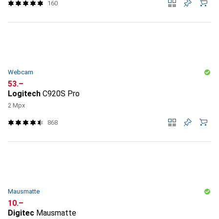
160
Webcam
CHF
53.–
Logitech
C920S Pro
2 Mpx
868
Mausmatte
CHF
10.–
Digitec
Mausmatte