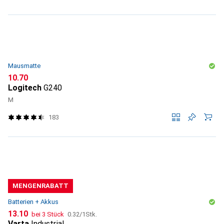
Mausmatte
CHF
10.70
Logitech
G240
M
183
MENGENRABATT
Batterien + Akkus
CHF
CHF
13.10
bei 3 Stück
0.32
/
1Stk.
Varta
Industrial