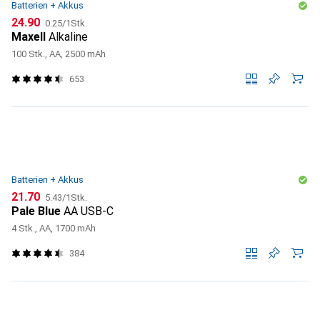
Batterien + Akkus
CHF
CHF
24.90
0.25
/
1Stk.
Maxell
Alkaline
100 Stk., AA, 2500 mAh
653
Batterien + Akkus
CHF
CHF
21.70
5.43
/
1Stk.
Pale Blue
AA USB-C
4 Stk., AA, 1700 mAh
384