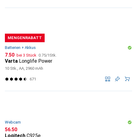
MENGENRABATT
Batterien + Akkus
CHF
CHF
7.50
bei 3 Stück
0.75
/
1Stk.
Varta
Longlife Power
10 Stk., AA, 2960 mAh
671
Webcam
CHF
56.50
Logitech
C925e