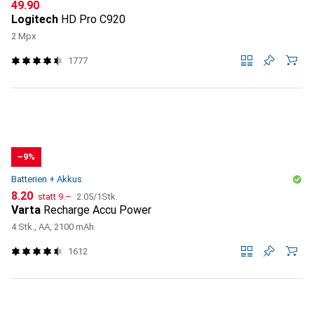
CHF
49.90
Logitech
HD Pro C920
2 Mpx
1777
−9%
Batterien + Akkus
CHF
CHF
CHF
8.20
statt
9.–
2.05
/
1Stk.
Varta
Recharge Accu Power
4 Stk., AA, 2100 mAh
1612