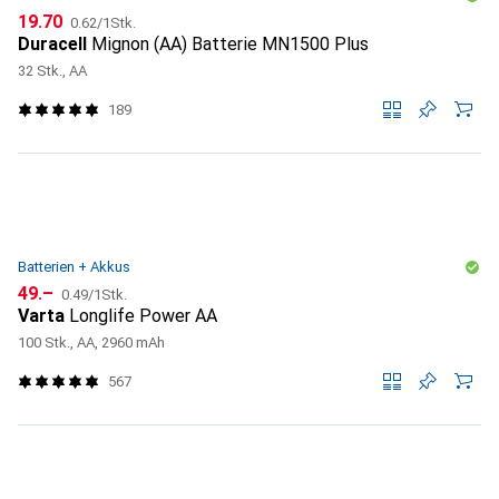
CHF
CHF
19.70
0.62
/
1Stk.
Duracell
Mignon (AA) Batterie MN1500 Plus
32 Stk., AA
189
Batterien + Akkus
CHF
CHF
49.–
0.49
/
1Stk.
Varta
Longlife Power AA
100 Stk., AA, 2960 mAh
567