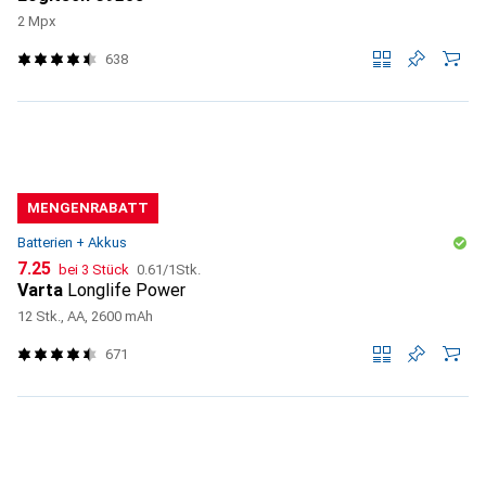
2 Mpx
638
MENGENRABATT
Batterien + Akkus
CHF
CHF
7.25
bei 3 Stück
0.61
/
1Stk.
Varta
Longlife Power
12 Stk., AA, 2600 mAh
671