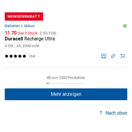
MENGENRABATT
Batterien + Akkus
CHF
CHF
11.70
bei 3 Stück
2.93
/
1Stk.
Duracell
Recharge Ultra
4 Stk., AA, 2500 mAh
164
48 von 1000 Produkten
Mehr anzeigen
Nach oben