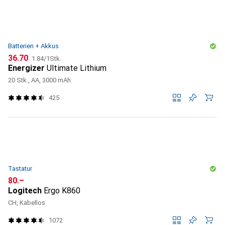
Batterien + Akkus
CHF
CHF
36.70
1.84
/
1Stk.
Energizer
Ultimate Lithium
20 Stk., AA, 3000 mAh
425
Tastatur
CHF
80.–
Logitech
Ergo K860
CH, Kabellos
1072