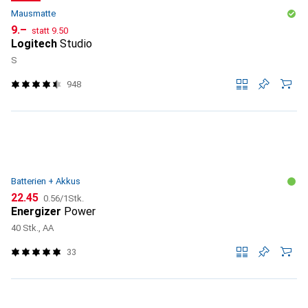
Mausmatte
CHF
CHF
9.–
statt
9.50
Logitech
Studio
S
948
Batterien + Akkus
CHF
CHF
22.45
0.56
/
1Stk.
Energizer
Power
40 Stk., AA
33