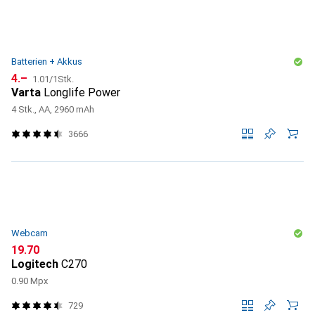
Batterien + Akkus
CHF
CHF
4.–
1.01
/
1Stk.
Varta
Longlife Power
4 Stk., AA, 2960 mAh
3666
Webcam
CHF
19.70
Logitech
C270
0.90 Mpx
729