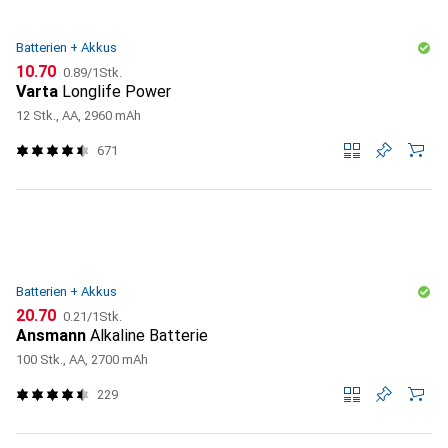
Batterien + Akkus
CHF
CHF
10.70
0.89
/
1Stk.
Varta
Longlife Power
12 Stk., AA, 2960 mAh
671
Batterien + Akkus
CHF
CHF
20.70
0.21
/
1Stk.
Ansmann
Alkaline Batterie
100 Stk., AA, 2700 mAh
229