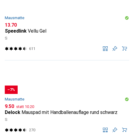
Mausmatte
CHF
13.70
Speedlink
Vellu Gel
S
611
−7%
Mausmatte
CHF
CHF
9.50
statt
10.20
Delock
Mauspad mit Handballenauflage rund schwarz
S
270