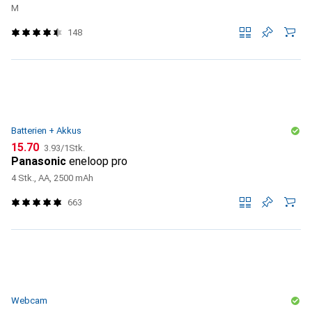
M
148
Batterien + Akkus
CHF
CHF
15.70
3.93
/
1Stk.
Panasonic
eneloop pro
4 Stk., AA, 2500 mAh
663
Webcam