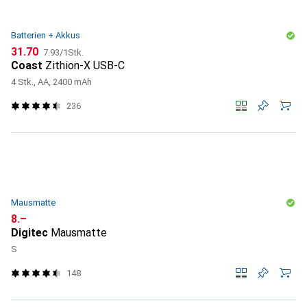
Batterien + Akkus
CHF
CHF
31.70
7.93
/
1Stk.
Coast
Zithion-X USB-C
4 Stk., AA, 2400 mAh
236
Mausmatte
CHF
8.–
Digitec
Mausmatte
S
148