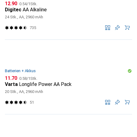
CHF
CHF
12.90
0.54
/
1Stk.
Digitec
AA Alkaline
24 Stk., AA, 2960 mAh
735
Batterien + Akkus
CHF
CHF
11.70
0.58
/
1Stk.
Varta
Longlife Power AA Pack
20 Stk., AA, 2960 mAh
51