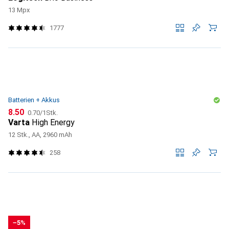
13 Mpx
1777
Batterien + Akkus
CHF
CHF
8.50
0.70
/
1Stk.
Varta
High Energy
12 Stk., AA, 2960 mAh
258
−5%