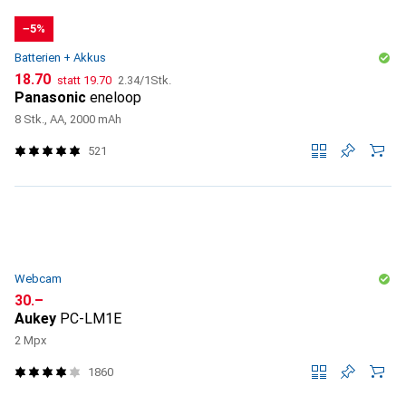
−5%
Batterien + Akkus
CHF
CHF
CHF
18.70
statt
19.70
2.34
/
1Stk.
Panasonic
eneloop
8 Stk., AA, 2000 mAh
521
Webcam
CHF
30.–
Aukey
PC-LM1E
2 Mpx
1860