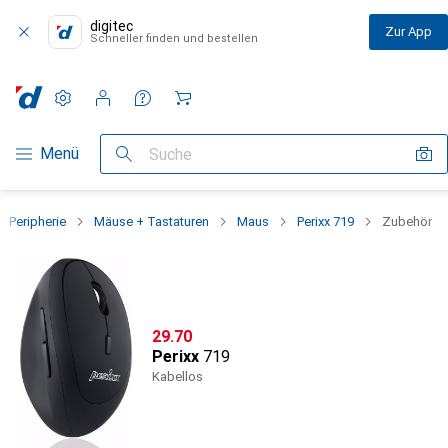
digitec
Zur App
Schneller finden und bestellen
Einstellungen
Kundenkonto
Vergleichslisten
Merklisten
Warenkorb
Navigation nach Kategorien
Menü
Suche
Peripherie
Mäuse + Tastaturen
Maus
Perixx 719
Zubehör
CHF
29.70
Perixx
719
Kabellos