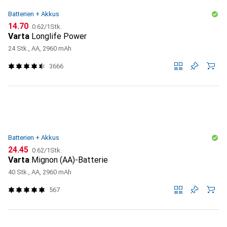
Batterien + Akkus
CHF
CHF
14.70
0.62
/
1Stk.
Varta
Longlife Power
24 Stk., AA, 2960 mAh
3666
Batterien + Akkus
CHF
CHF
24.45
0.62
/
1Stk.
Varta
Mignon (AA)-Batterie
40 Stk., AA, 2960 mAh
567