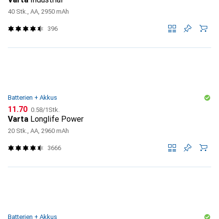
40 Stk., AA, 2950 mAh
396
Batterien + Akkus
CHF
CHF
11.70
0.58
/
1Stk.
Varta
Longlife Power
20 Stk., AA, 2960 mAh
3666
Batterien + Akkus