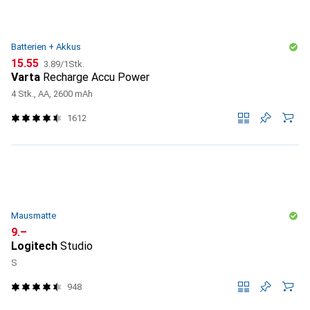
Batterien + Akkus
CHF
CHF
15.55
3.89
/
1Stk.
Varta
Recharge Accu Power
4 Stk., AA, 2600 mAh
1612
Mausmatte
CHF
9.–
Logitech
Studio
S
948