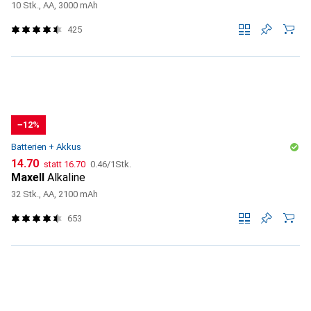
10 Stk., AA, 3000 mAh
425
−12%
Batterien + Akkus
CHF
CHF
CHF
14.70
statt
16.70
0.46
/
1Stk.
Maxell
Alkaline
32 Stk., AA, 2100 mAh
653