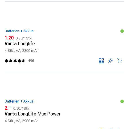
Batterien + Akkus
CHF
CHF
1.20
0.30
/
1Stk.
Varta
Longlife
4 Stk., AA, 2800 mAh
496
Batterien + Akkus
CHF
CHF
2.–
0.50
/
1Stk.
Varta
LongLife Max Power
4 Stk., AA, 2980 mAh