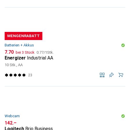
MENGENRABATT
Batterien + Akkus
CHF
CHF
7.70
bei 3 Stück
0.77
/
1Stk.
Energizer
Industrial AA
10 Stk., AA
23
Webcam
CHF
142.–
Logitech
Brio Business