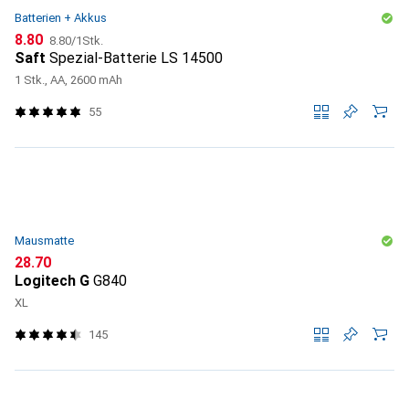
Batterien + Akkus
CHF
CHF
8.80
8.80
/
1Stk.
Saft
Spezial-Batterie LS 14500
1 Stk., AA, 2600 mAh
55
Mausmatte
CHF
28.70
Logitech G
G840
XL
145