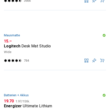
3666
Mausmatte
CHF
15.–
Logitech
Desk Mat Studio
Wide
784
Batterien + Akkus
CHF
CHF
19.70
1.97
/
1Stk.
Energizer
Ultimate Lithium