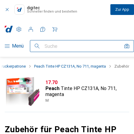
digitec
Zur App
Schneller finden und bestellen
Einstellungen
Kundenkonto
Vergleichslisten
Merklisten
Warenkorb
Navigation nach Kategorien
Menü
Suche
Druckerpatrone
Peach Tinte HP CZ131A, No 711, magenta
Zubehör
CHF
17.70
Peach
Tinte HP CZ131A, No 711,
magenta
M
Zubehör für Peach Tinte HP