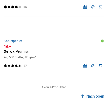
35
Kopierpapier
CHF
16.–
Xerox
Premier
A4, 500 Blätter, 80 g/m²
87
4 von 4 Produkten
Nach oben