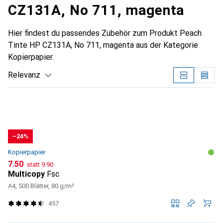
CZ131A, No 711, magenta
Hier findest du passendes Zubehör zum Produkt Peach
Tinte HP CZ131A, No 711, magenta aus der Kategorie
Kopierpapier.
Relevanz
Produktliste
−24%
Kopierpapier
CHF
CHF
7.50
statt
9.90
Multicopy
Fsc
A4, 500 Blätter, 80 g/m²
457