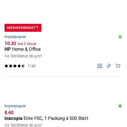
MENGENRABATT
Kopierpapier
CHF
10.30
bei 3 Stück
HP
Home & Office
A4, 500 Blätter, 80 g/m²
1140
Kopierpapier
CHF
8.40
Inacopia
Elite FSC, 1 Packung à 500 Blatt
A4, 500 Blätter, 80 g/m²