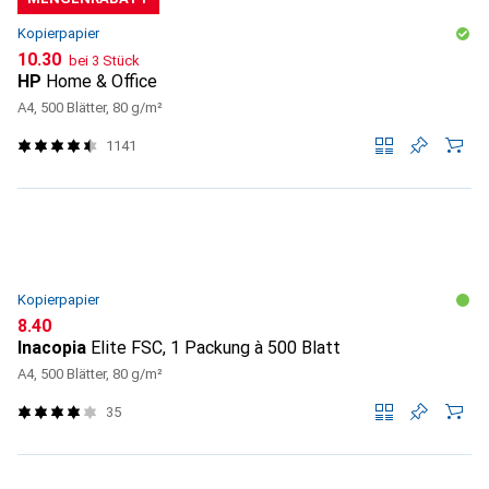
Kopierpapier
CHF
10.30
bei 3 Stück
HP
Home & Office
A4, 500 Blätter, 80 g/m²
1141
Kopierpapier
CHF
8.40
Inacopia
Elite FSC, 1 Packung à 500 Blatt
A4, 500 Blätter, 80 g/m²
35