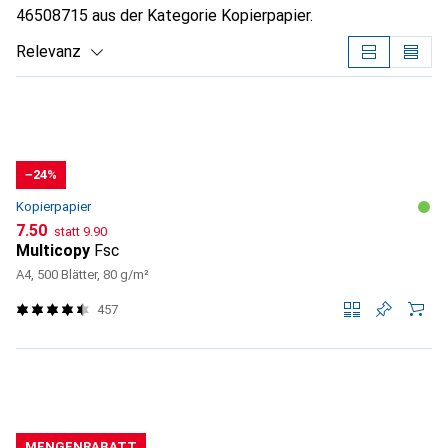
46508715 aus der Kategorie Kopierpapier.
Relevanz
Produktliste
−24%
Kopierpapier
CHF
CHF
7.50
statt
9.90
Multicopy
Fsc
A4, 500 Blätter, 80 g/m²
457
MENGENRABATT