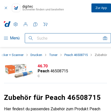
digitec
Zur App
Schneller finden und bestellen
Einstellungen
Kundenkonto
Vergleichslisten
Merklisten
Warenkorb
Navigation nach Kategorien
Menü
Suche
rucker + Scanner
Drucken
Toner
Peach 46508715
Zubehör
CHF
46.70
Peach
46508715
C
Zubehör für Peach 46508715
Hier findest du passendes Zubehör zum Produkt Peach