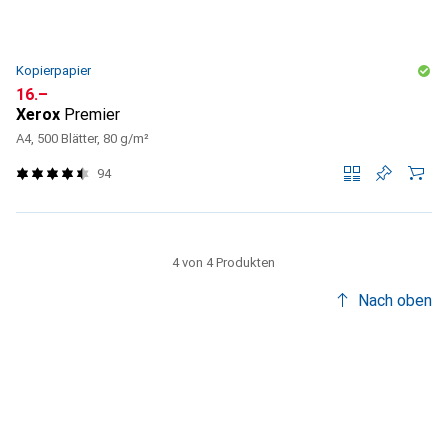
Kopierpapier
CHF
16.–
Xerox
Premier
A4, 500 Blätter, 80 g/m²
94
4 von 4 Produkten
Nach oben