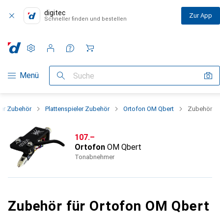
digitec
Zur App
Schneller finden und bestellen
Einstellungen
Kundenkonto
Vergleichslisten
Merklisten
Warenkorb
Navigation nach Kategorien
Menü
Suche
yer Zubehör
Plattenspieler Zubehör
Ortofon OM Qbert
Zubehör
CHF
107.–
Ortofon
OM Qbert
Tonabnehmer
Zubehör für Ortofon OM Qbert