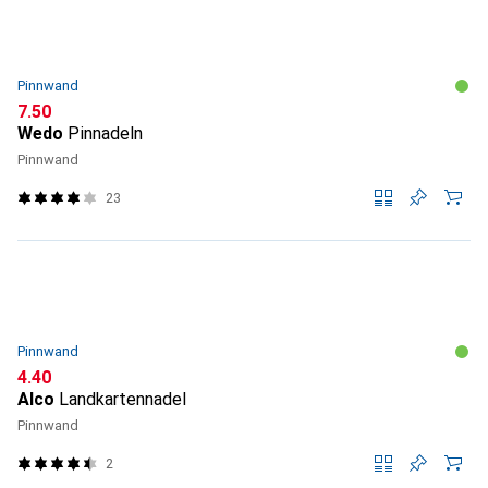
Pinnwand
CHF
7.50
Wedo
Pinnadeln
Pinnwand
23
Pinnwand
CHF
4.40
Alco
Landkartennadel
Pinnwand
2