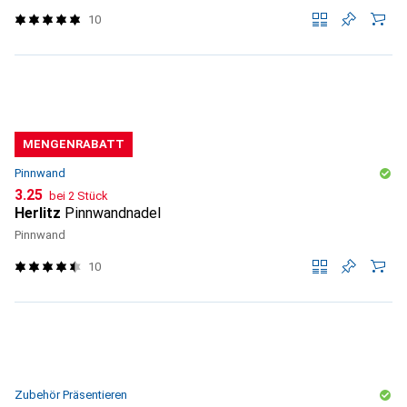
10
MENGENRABATT
Pinnwand
CHF
3.25
bei 2 Stück
Herlitz
Pinnwandnadel
Pinnwand
10
Zubehör Präsentieren