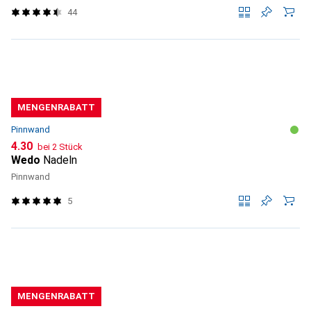
44
MENGENRABATT
Pinnwand
CHF
4.30
bei 2 Stück
Wedo
Nadeln
Pinnwand
5
MENGENRABATT