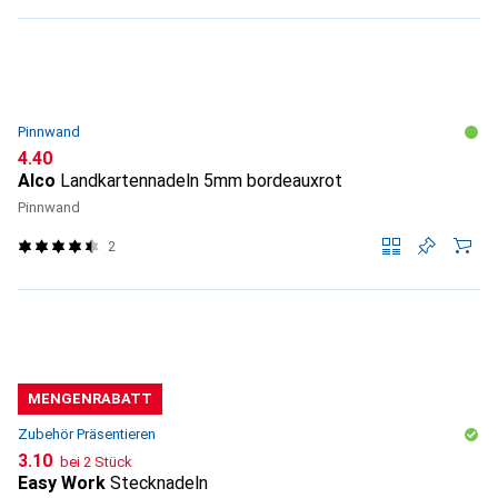
Pinnwand
CHF
4.40
Alco
Landkartennadeln 5mm bordeauxrot
Pinnwand
2
MENGENRABATT
Zubehör Präsentieren
CHF
3.10
bei 2 Stück
Easy Work
Stecknadeln