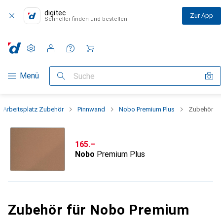
digitec
Zur App
Schneller finden und bestellen
Einstellungen
Kundenkonto
Vergleichslisten
Merklisten
Warenkorb
Navigation nach Kategorien
Menü
Suche
Arbeitsplatz Zubehör
Pinnwand
Nobo Premium Plus
Zubehör
CHF
165.–
Nobo
Premium Plus
Zubehör für Nobo Premium