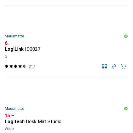
Mausmatte
CHF
6.–
LogiLink
ID0027
S
317
Mausmatte
CHF
15.–
Logitech
Desk Mat Studio
Wide