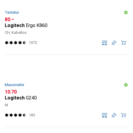
Tastatur
CHF
80.–
Logitech
Ergo K860
CH, Kabellos
1072
Mausmatte
CHF
10.70
Logitech
G240
M
183