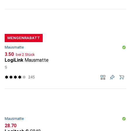
MENGENRABATT
Mausmatte
CHF
3.50
bei 2 Stück
LogiLink
Mausmatte
S
245
Mausmatte
CHF
28.70