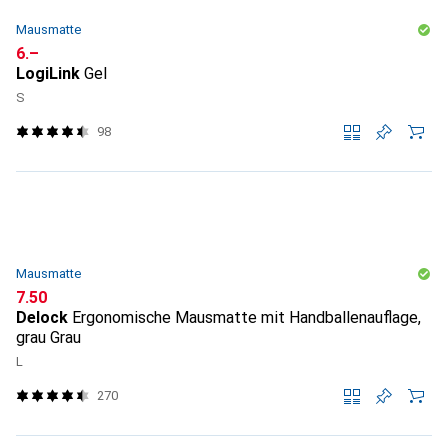
Mausmatte
CHF
6.–
LogiLink
Gel
S
98
Mausmatte
CHF
7.50
Delock
Ergonomische Mausmatte mit Handballenauflage,
grau Grau
L
270