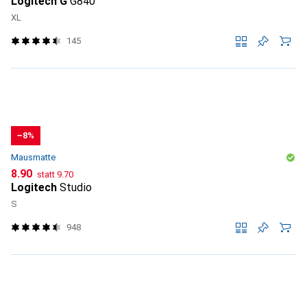
Logitech G
G840
XL
145
−8%
Mausmatte
CHF
CHF
8.90
statt
9.70
Logitech
Studio
S
948