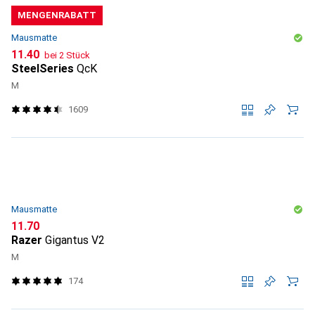
MENGENRABATT
Mausmatte
CHF
11.40
bei 2 Stück
SteelSeries
QcK
M
1609
Mausmatte
CHF
11.70
Razer
Gigantus V2
M
174