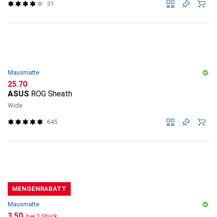
31
Mausmatte
CHF
25.70
ASUS
ROG Sheath
Wide
645
MENGENRABATT
Mausmatte
CHF
3.50
bei 2 Stück