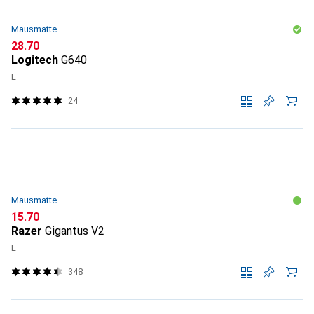
Mausmatte
CHF
28.70
Logitech
G640
L
24
Mausmatte
CHF
15.70
Razer
Gigantus V2
L
348