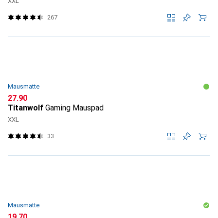
XXL
267
Mausmatte
CHF
27.90
Titanwolf
Gaming Mauspad
XXL
33
Mausmatte
CHF
19.70