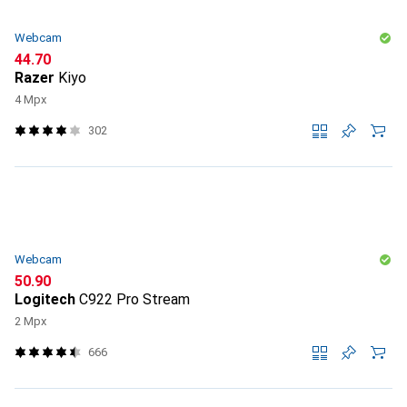
Webcam
CHF
44.70
Razer
Kiyo
4 Mpx
302
Webcam
CHF
50.90
Logitech
C922 Pro Stream
2 Mpx
666