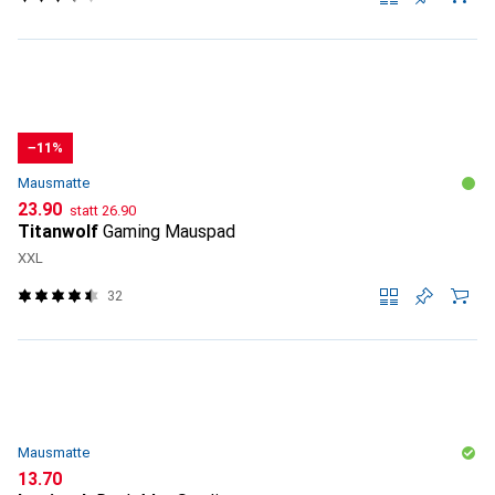
−11%
Mausmatte
CHF
CHF
23.90
statt
26.90
Titanwolf
Gaming Mauspad
XXL
32
Mausmatte
CHF
13.70