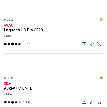
Webcam
CHF
49.90
Logitech
HD Pro C920
2 Mpx
1777
Webcam
CHF
30.–
Aukey
PC-LM1E
2 Mpx
1860