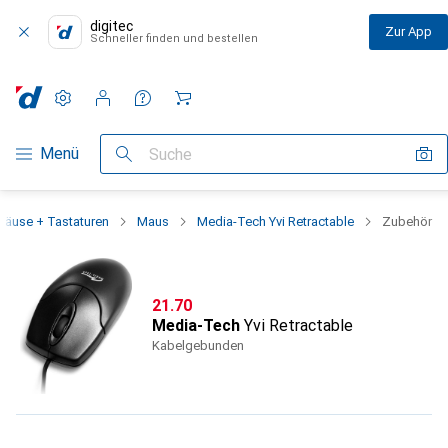
digitec
Zur App
Schneller finden und bestellen
Einstellungen
Kundenkonto
Vergleichslisten
Merklisten
Warenkorb
Navigation nach Kategorien
Menü
Suche
Mäuse + Tastaturen
Maus
Media-Tech Yvi Retractable
Zubehör
CHF
21.70
Media-Tech
Yvi Retractable
Kabelgebunden