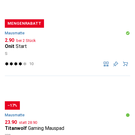
MENGENRABATT
Mausmatte
CHF
2.90
bei 2 Stück
Onit
Start
S
10
−17%
Mausmatte
CHF
CHF
23.90
statt
28.90
Titanwolf
Gaming Mauspad