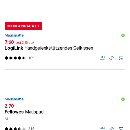
MENGENRABATT
Mausmatte
CHF
7.60
bei 2 Stück
LogiLink
Handgelenkstützendes Gelkissen
109
Mausmatte
CHF
2.70
Fellowes
Mauspad
M
215