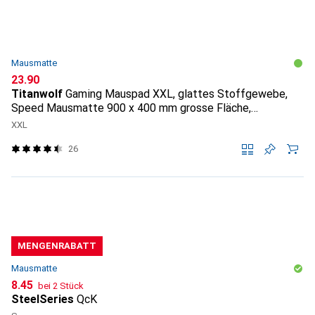
Mausmatte
CHF
23.90
Titanwolf
Gaming Mauspad XXL, glattes Stoffgewebe,
Speed Mausmatte 900 x 400 mm grosse Fläche,
Topography
XXL
26
MENGENRABATT
Mausmatte
CHF
8.45
bei 2 Stück
SteelSeries
QcK