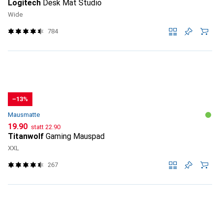
Logitech
Desk Mat Studio
Wide
784
−13%
Mausmatte
CHF
CHF
19.90
statt
22.90
Titanwolf
Gaming Mauspad
XXL
267