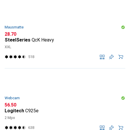
Mausmatte
CHF
28.70
SteelSeries
QcK Heavy
XXL
518
Webcam
CHF
56.50
Logitech
C925e
2 Mpx
638