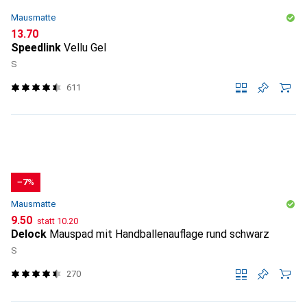
Mausmatte
CHF
13.70
Speedlink
Vellu Gel
S
611
−7%
Mausmatte
CHF
CHF
9.50
statt
10.20
Delock
Mauspad mit Handballenauflage rund schwarz
S
270