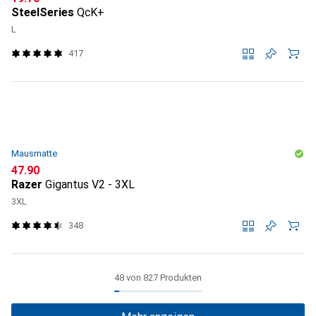
SteelSeries
QcK+
L
417
Mausmatte
CHF
47.90
Razer
Gigantus V2 - 3XL
3XL
348
48 von 827 Produkten