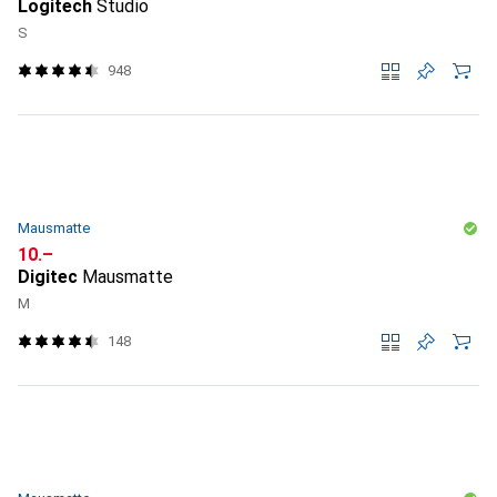
Logitech
Studio
S
948
Mausmatte
CHF
10.–
Digitec
Mausmatte
M
148