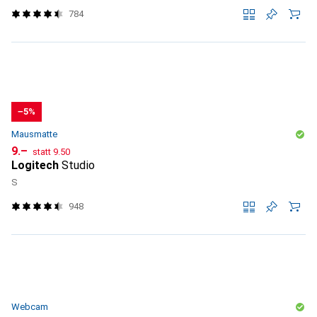
784
−5%
Mausmatte
CHF
CHF
9.–
statt
9.50
Logitech
Studio
S
948
Webcam