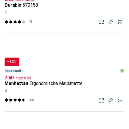
Durable
570158
S
15
−12%
Mausmatte
CHF
CHF
7.60
statt
8.60
Manhattan
Ergonomische Mausmatte
S
108