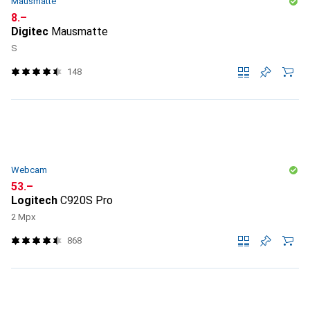
Mausmatte
CHF
8.–
Digitec
Mausmatte
S
148
Webcam
CHF
53.–
Logitech
C920S Pro
2 Mpx
868