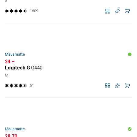
S
1609
Mausmatte
CHF
24.–
Logitech G
G440
M
51
Mausmatte
CHF
28.70