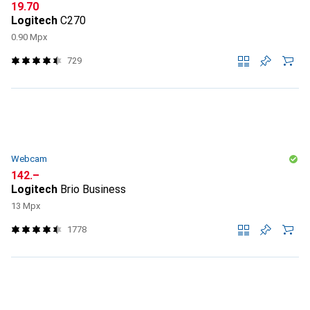
CHF
19.70
Logitech
C270
0.90 Mpx
729
Webcam
CHF
142.–
Logitech
Brio Business
13 Mpx
1778