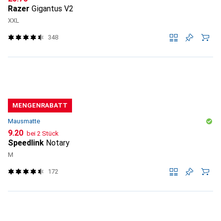
Razer
Gigantus V2
XXL
348
MENGENRABATT
Mausmatte
CHF
9.20
bei 2 Stück
Speedlink
Notary
M
172