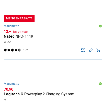
MENGENRABATT
Mausmatte
CHF
13.–
bei 2 Stück
Natec
NPO-1119
Wide
192
Mausmatte
CHF
70.90
Logitech G
Powerplay 2 Charging System
M