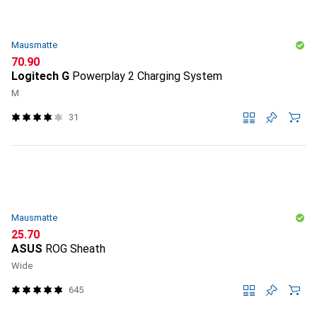
Mausmatte
CHF
70.90
Logitech G
Powerplay 2 Charging System
M
31
Mausmatte
CHF
25.70
ASUS
ROG Sheath
Wide
645