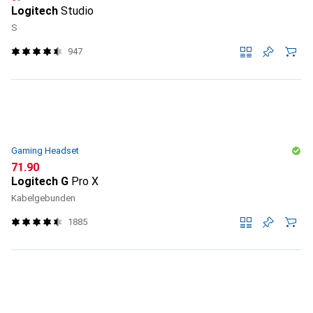
Logitech
Studio
S
947
Gaming Headset
CHF
71.90
Logitech G
Pro X
Kabelgebunden
1885