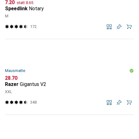
CHF
CHF
7.20
statt
8.65
Speedlink
Notary
M
172
Mausmatte
CHF
28.70
Razer
Gigantus V2
XXL
348