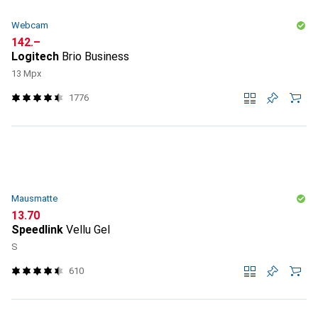
Webcam
CHF
142.–
Logitech
Brio Business
13 Mpx
1776
Mausmatte
CHF
13.70
Speedlink
Vellu Gel
S
610