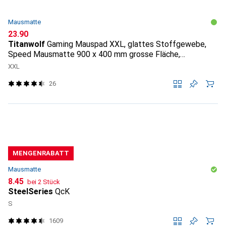
Mausmatte
CHF
23.90
Titanwolf
Gaming Mauspad XXL, glattes Stoffgewebe,
Speed Mausmatte 900 x 400 mm grosse Fläche,
Topography
XXL
26
MENGENRABATT
Mausmatte
CHF
8.45
bei 2 Stück
SteelSeries
QcK
S
1609