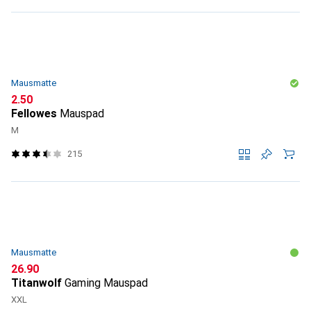
Mausmatte
CHF
2.50
Fellowes
Mauspad
M
215
Mausmatte
CHF
26.90
Titanwolf
Gaming Mauspad
XXL