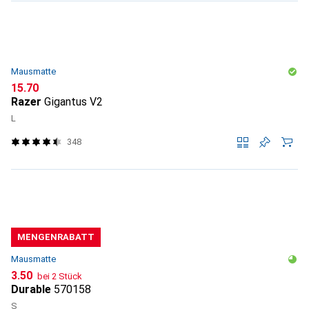
Mausmatte
CHF
15.70
Razer
Gigantus V2
L
348
MENGENRABATT
Mausmatte
CHF
3.50
bei 2 Stück
Durable
570158
S