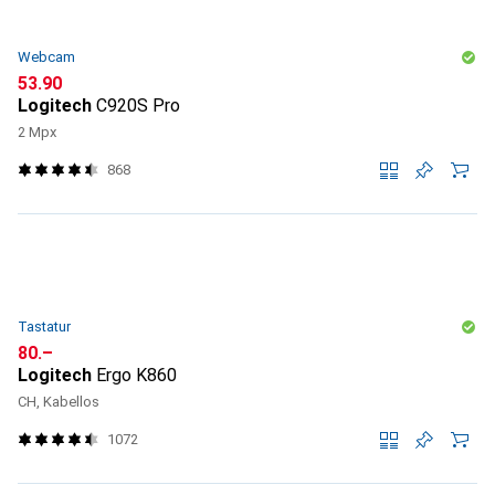
Webcam
CHF
53.90
Logitech
C920S Pro
2 Mpx
868
Tastatur
CHF
80.–
Logitech
Ergo K860
CH, Kabellos
1072