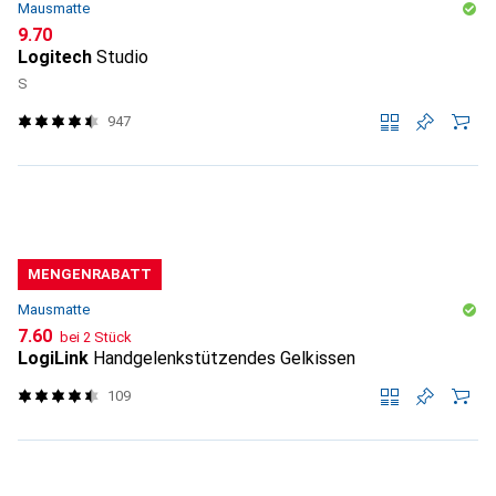
Mausmatte
CHF
9.70
Logitech
Studio
S
947
MENGENRABATT
Mausmatte
CHF
7.60
bei 2 Stück
LogiLink
Handgelenkstützendes Gelkissen
109