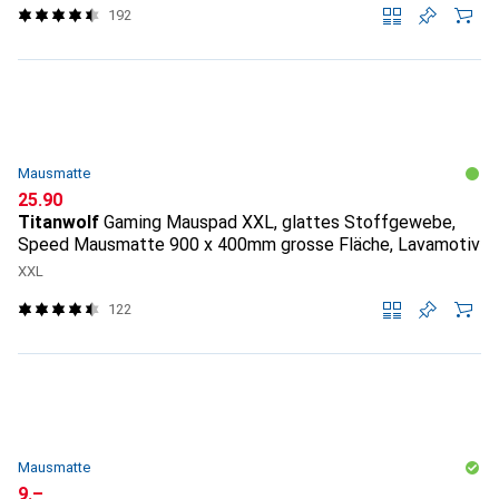
192
Mausmatte
CHF
25.90
Titanwolf
Gaming Mauspad XXL, glattes Stoffgewebe,
Speed Mausmatte 900 x 400mm grosse Fläche, Lavamotiv
XXL
122
Mausmatte
CHF
9.–