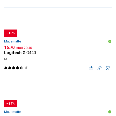
−18%
Mausmatte
CHF
CHF
16.70
statt
20.40
Logitech G
G440
M
51
−17%
Mausmatte