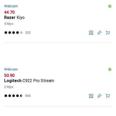
Webcam
CHF
44.70
Razer
Kiyo
4 Mpx
302
Webcam
CHF
50.90
Logitech
C922 Pro Stream
2 Mpx
666