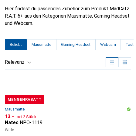
Hier findest du passendes Zubehör zum Produkt MadCatz
R.A.T. 6+ aus den Kategorien Mausmatte, Gaming Headset
und Webcam.
Beliebt
Mausmatte
Gaming Headset
Webcam
Tasta
Relevanz
Produktliste
MENGENRABATT
Mausmatte
CHF
13.–
bei 2 Stück
Natec
NPO-1119
Wide