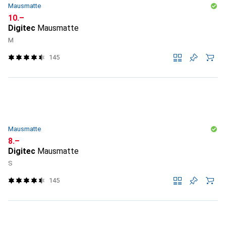
Mausmatte
CHF
10.–
Digitec
Mausmatte
M
145
Mausmatte
CHF
8.–
Digitec
Mausmatte
S
145