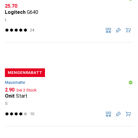
CHF
25.70
Logitech
G640
L
24
MENGENRABATT
Mausmatte
CHF
2.90
bei 2 Stück
Onit
Start
S
10