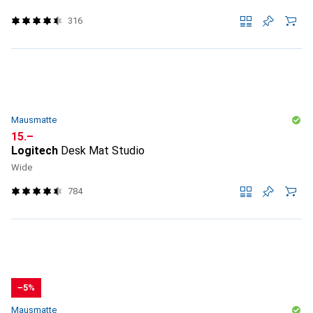
316
Mausmatte
CHF
15.–
Logitech
Desk Mat Studio
Wide
784
−5%
Mausmatte