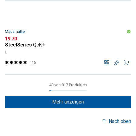
Mausmatte
CHF
19.70
SteelSeries
QcK+
L
416
48 von 817 Produkten
Mehr anzeigen
Nach oben