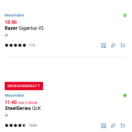
Mausmatte
CHF
10.90
Razer
Gigantus V2
M
174
MENGENRABATT
Mausmatte
CHF
11.40
bei 2 Stück
SteelSeries
QcK
M
1609