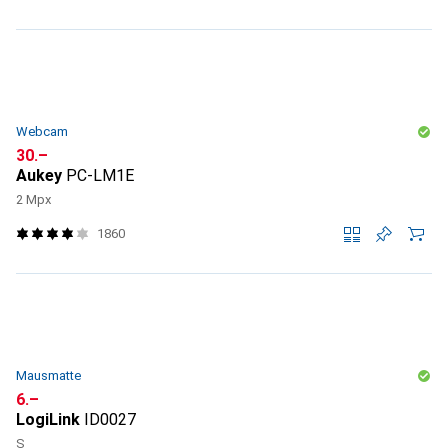
Webcam
CHF
30.–
Aukey
PC-LM1E
2 Mpx
1860
Mausmatte
CHF
6.–
LogiLink
ID0027
S