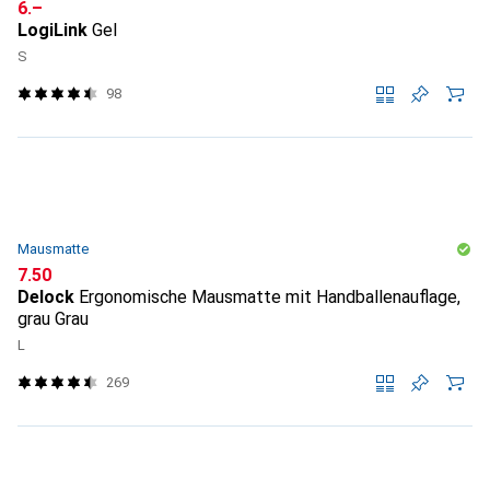
CHF
6.–
LogiLink
Gel
S
98
Mausmatte
CHF
7.50
Delock
Ergonomische Mausmatte mit Handballenauflage,
grau Grau
L
269