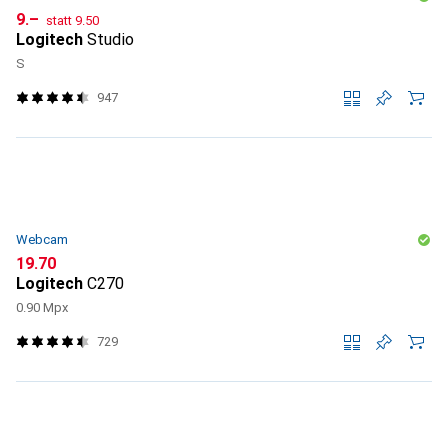
CHF
CHF
9.–
statt
9.50
Logitech
Studio
S
947
Webcam
CHF
19.70
Logitech
C270
0.90 Mpx
729