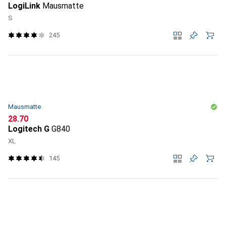
LogiLink
Mausmatte
S
245
Mausmatte
CHF
28.70
Logitech G
G840
XL
145