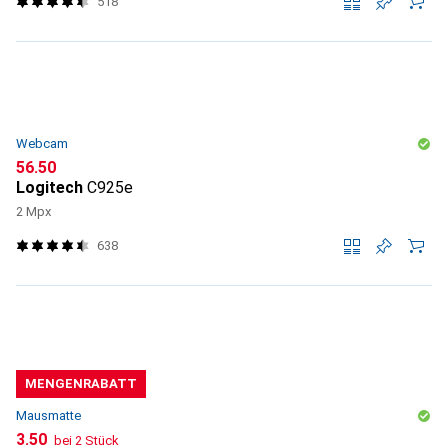
518
Webcam
CHF
56.50
Logitech
C925e
2 Mpx
638
MENGENRABATT
Mausmatte
CHF
3.50
bei 2 Stück