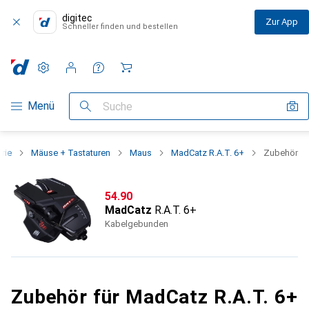
digitec
Zur App
Schneller finden und bestellen
Einstellungen
Kundenkonto
Vergleichslisten
Merklisten
Warenkorb
Navigation nach Kategorien
Menü
Suche
rie
Mäuse + Tastaturen
Maus
MadCatz R.A.T. 6+
Zubehör
CHF
54.90
MadCatz
R.A.T. 6+
Kabelgebunden
Zubehör für MadCatz R.A.T. 6+