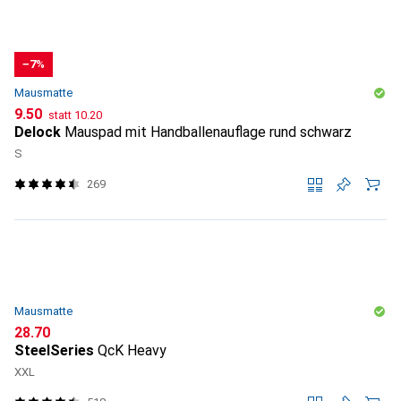
−7%
Mausmatte
CHF
CHF
9.50
statt
10.20
Delock
Mauspad mit Handballenauflage rund schwarz
S
269
Mausmatte
CHF
28.70
SteelSeries
QcK Heavy
XXL