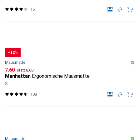
15
−12%
Mausmatte
CHF
CHF
7.60
statt
8.60
Manhattan
Ergonomische Mausmatte
S
108
Mausmatte