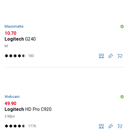
Mausmatte
CHF
10.70
Logitech
G240
M
183
Webcam
CHF
49.90
Logitech
HD Pro C920
2 Mpx
1776