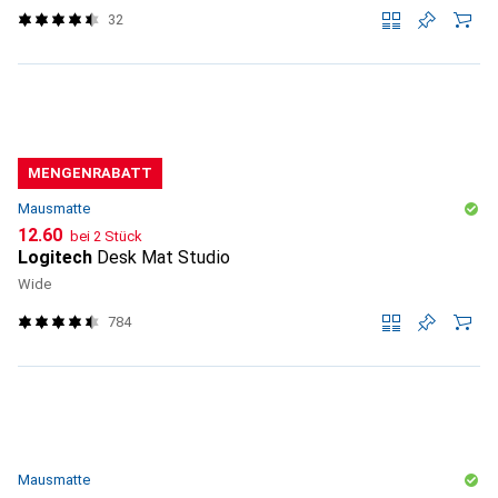
32
MENGENRABATT
Mausmatte
CHF
12.60
bei 2 Stück
Logitech
Desk Mat Studio
Wide
784
Mausmatte