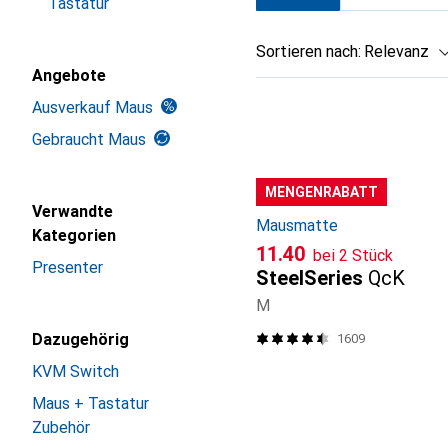
Tastatur
Sortieren nach
:
Relevanz
Angebote
Produktliste
Ausverkauf Maus
Gebraucht Maus
MENGENRABATT
Verwandte
Mausmatte
Kategorien
CHF
11.40
bei 2 Stück
Presenter
SteelSeries
QcK
M
Dazugehörig
1609
KVM Switch
Maus + Tastatur
Zubehör