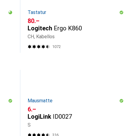
Tastatur
CHF
80.–
Logitech
Ergo K860
CH, Kabellos
1072
Mausmatte
CHF
6.–
LogiLink
ID0027
S
316