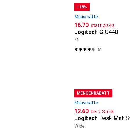
−18%
Mausmatte
CHF
CHF
16.70
statt
20.40
Logitech G
G440
M
51
MENGENRABATT
Mausmatte
CHF
12.60
bei 2 Stück
Logitech
Desk Mat S
Wide