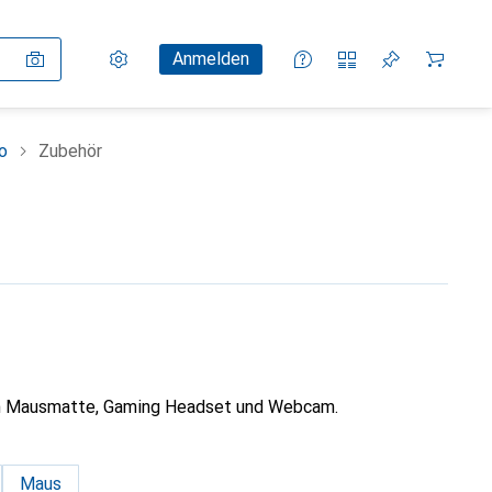
Einstellungen
Kundenkonto
Vergleichslisten
Merklisten
Warenkorb
Anmelden
o
Zubehör
en Mausmatte, Gaming Headset und Webcam.
Maus