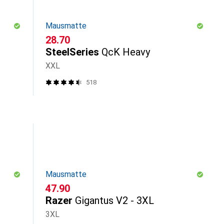
Mausmatte
CHF
28.70
SteelSeries
QcK Heavy
XXL
518
Mausmatte
CHF
47.90
Razer
Gigantus V2 - 3XL
3XL