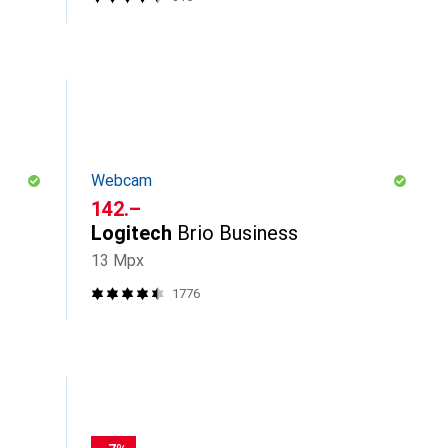
Webcam
CHF
142.–
Logitech
Brio Business
13 Mpx
1776