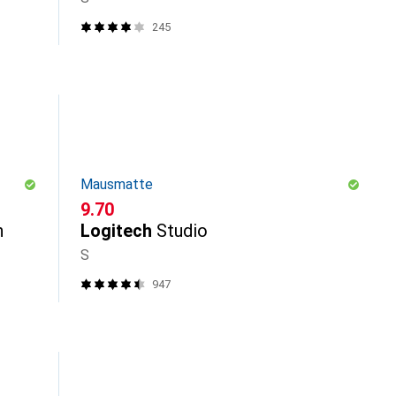
245
Mausmatte
CHF
9.70
h
Logitech
Studio
S
947