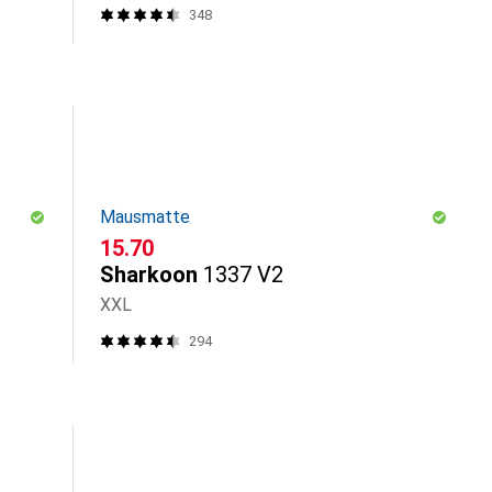
348
Mausmatte
CHF
15.70
Sharkoon
1337 V2
XXL
294