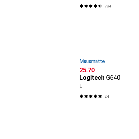
784
Mausmatte
CHF
25.70
Logitech
G640
L
24