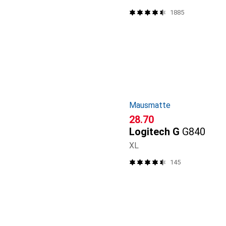
1885
Mausmatte
CHF
28.70
Logitech G
G840
XL
145