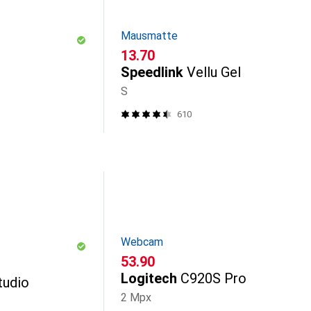
Mausmatte
CHF
13.70
Speedlink
Vellu Gel
S
610
Webcam
CHF
53.90
Logitech
C920S Pro
tudio
2 Mpx