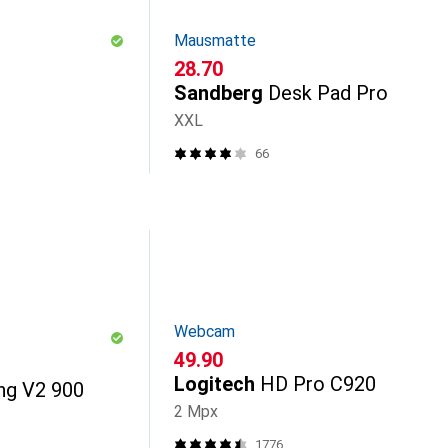
Mausmatte
CHF
28.70
Sandberg
Desk Pad Pro
XXL
66
Webcam
CHF
49.90
Logitech
HD Pro C920
ng V2 900
2 Mpx
1776