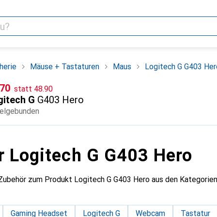
herie
Mäuse + Tastaturen
Maus
Logitech G G403 Her
CHF
F
.70
statt
48.90
gitech G
G403 Hero
elgebunden
r Logitech G G403 Hero
s Zubehör zum Produkt Logitech G G403 Hero aus den Kategori
Gaming Headset
Logitech G
Webcam
Tastatur