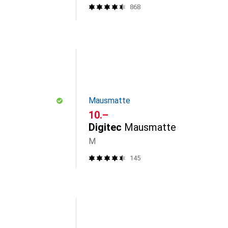
868
Mausmatte
CHF
10.–
Digitec
Mausmatte
M
145