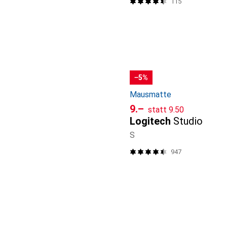
115
−5%
Mausmatte
CHF
CHF
9.–
statt
9.50
Logitech
Studio
S
947