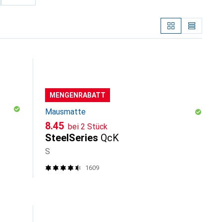
MENGENRABATT
Mausmatte
CHF
8.45
bei 2 Stück
SteelSeries
QcK
S
1609