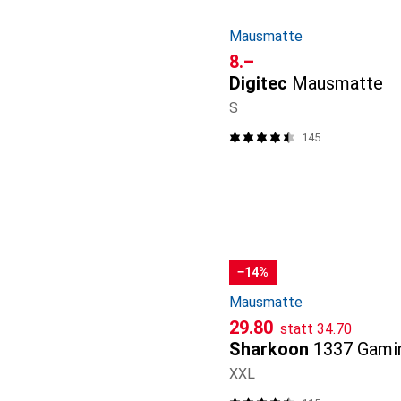
Mausmatte
CHF
8.–
Digitec
Mausmatte
S
145
−14%
Mausmatte
CHF
CHF
29.80
statt
34.70
Sharkoon
1337 Gami
XXL