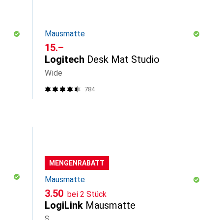
Mausmatte
CHF
15.–
Logitech
Desk Mat Studio
Wide
784
MENGENRABATT
Mausmatte
CHF
3.50
bei 2 Stück
LogiLink
Mausmatte
S