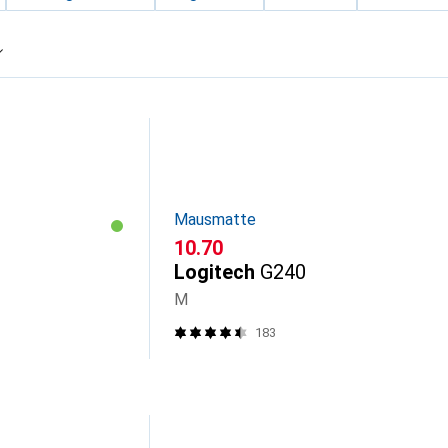
Mausmatte
CHF
10.70
Logitech
G240
M
183