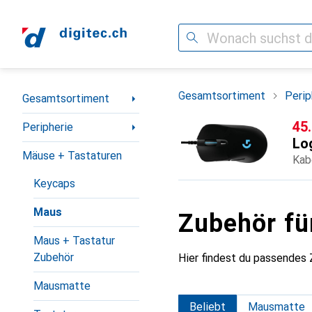
Suche
Navigation nach Kategorien
Gesamtsortiment
Perip
Gesamtsortiment
CH
45
Peripherie
Lo
Mäuse + Tastaturen
Kab
Keycaps
Maus
Zubehör fü
Maus + Tastatur
Zubehör
Hier findest du passende
Mausmatte
Beliebt
Mausmatte