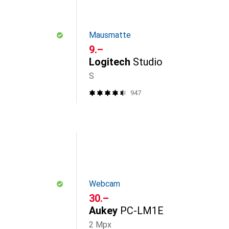
Mausmatte
CHF
9.–
Logitech
Studio
S
947
Webcam
CHF
30.–
Aukey
PC-LM1E
2 Mpx