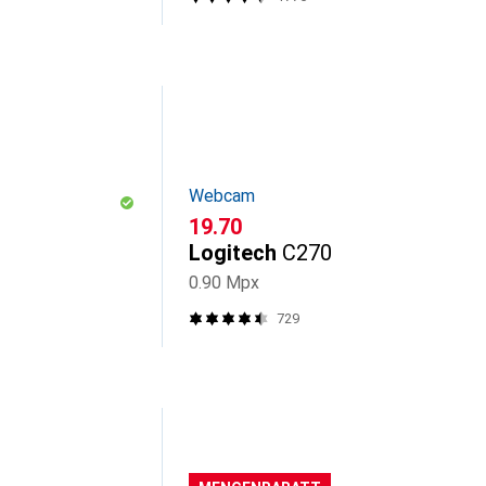
Webcam
CHF
19.70
Logitech
C270
0.90 Mpx
729