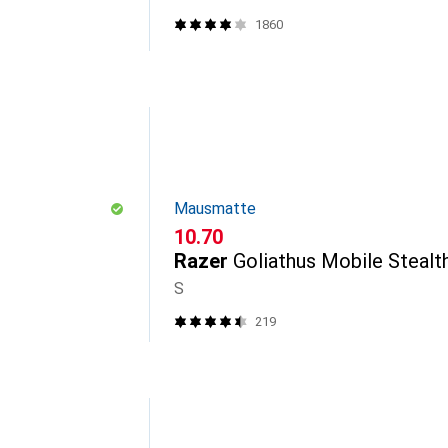
1860
Mausmatte
CHF
10.70
Razer
Goliathus Mobile Stealt
S
219