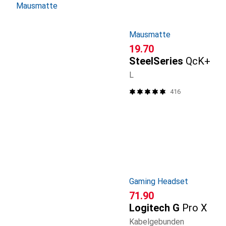
Mausmatte
Mausmatte
CHF
19.70
SteelSeries
QcK+
L
416
Gaming Headset
CHF
71.90
Logitech G
Pro X
Kabelgebunden