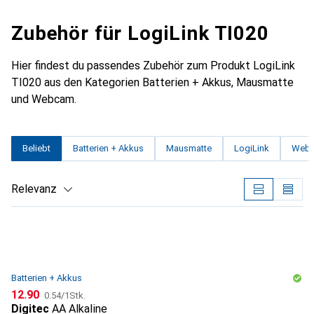
Zubehör für LogiLink TI020
Hier findest du passendes Zubehör zum Produkt LogiLink
TI020 aus den Kategorien Batterien + Akkus, Mausmatte
und Webcam.
Beliebt
Batterien + Akkus
Mausmatte
LogiLink
Web
Relevanz
Produktliste
Batterien + Akkus
CHF
CHF
12.90
0.54
/
1Stk.
Digitec
AA Alkaline