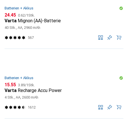
Batterien + Akkus
CHF
CHF
24.45
0.62
/
1Stk.
Varta
Mignon (AA)-Batterie
40 Stk., AA, 2960 mAh
567
Batterien + Akkus
CHF
CHF
15.55
3.89
/
1Stk.
Varta
Recharge Accu Power
4 Stk., AA, 2600 mAh
1612