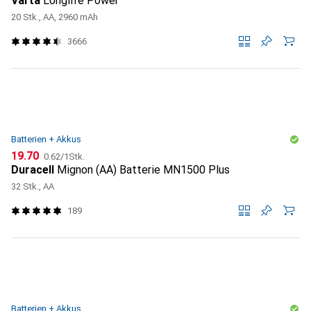
Varta
Longlife Power
20 Stk., AA, 2960 mAh
3666
Batterien + Akkus
CHF
CHF
19.70
0.62
/
1Stk.
Duracell
Mignon (AA) Batterie MN1500 Plus
32 Stk., AA
189
Batterien + Akkus