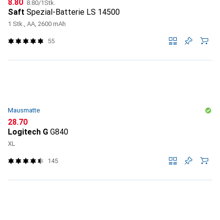
CHF
CHF
8.80
8.80
/
1Stk.
Saft
Spezial-Batterie LS 14500
1 Stk., AA, 2600 mAh
55
Mausmatte
CHF
28.70
Logitech G
G840
XL
145