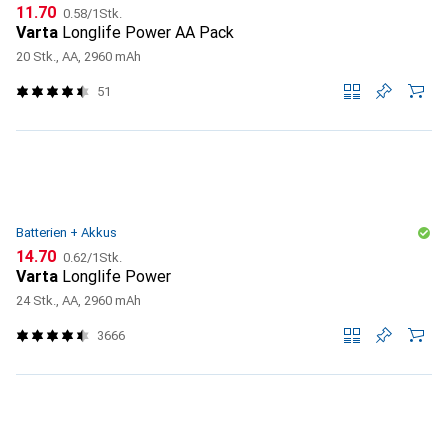
CHF
CHF
11.70
0.58
/
1Stk.
Varta
Longlife Power AA Pack
20 Stk., AA, 2960 mAh
51
Batterien + Akkus
CHF
CHF
14.70
0.62
/
1Stk.
Varta
Longlife Power
24 Stk., AA, 2960 mAh
3666