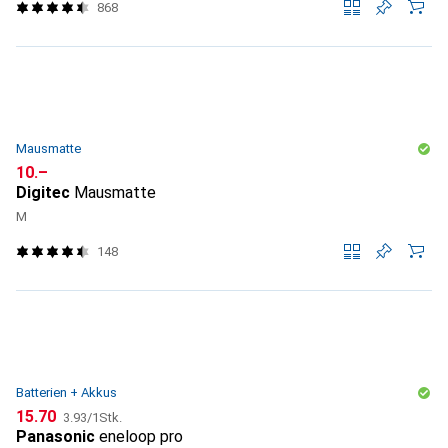
868
Mausmatte
CHF
10.–
Digitec
Mausmatte
M
148
Batterien + Akkus
CHF
CHF
15.70
3.93
/
1Stk.
Panasonic
eneloop pro