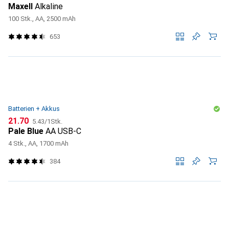
Maxell
Alkaline
100 Stk., AA, 2500 mAh
653
Batterien + Akkus
CHF
CHF
21.70
5.43
/
1Stk.
Pale Blue
AA USB-C
4 Stk., AA, 1700 mAh
384