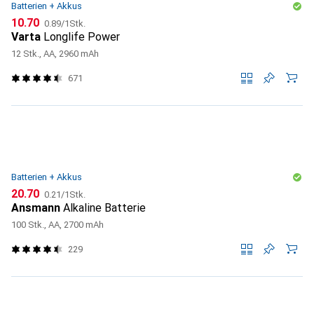
Batterien + Akkus
CHF
CHF
10.70
0.89
/
1Stk.
Varta
Longlife Power
12 Stk., AA, 2960 mAh
671
Batterien + Akkus
CHF
CHF
20.70
0.21
/
1Stk.
Ansmann
Alkaline Batterie
100 Stk., AA, 2700 mAh
229