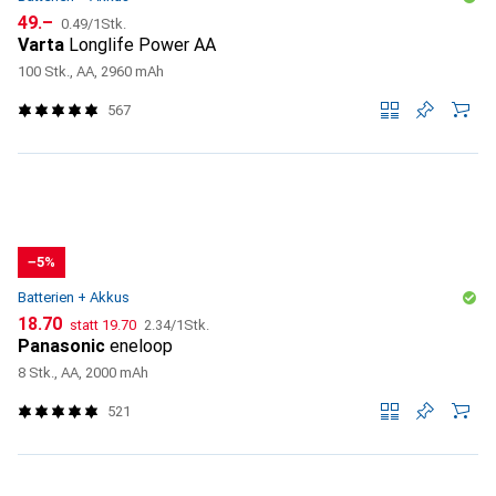
CHF
CHF
49.–
0.49
/
1Stk.
Varta
Longlife Power AA
100 Stk., AA, 2960 mAh
567
−5%
Batterien + Akkus
CHF
CHF
CHF
18.70
statt
19.70
2.34
/
1Stk.
Panasonic
eneloop
8 Stk., AA, 2000 mAh
521