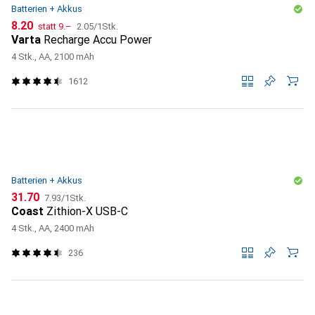
Batterien + Akkus
CHF
CHF
CHF
8.20
statt
9.–
2.05
/
1Stk.
Varta
Recharge Accu Power
4 Stk., AA, 2100 mAh
1612
Batterien + Akkus
CHF
CHF
31.70
7.93
/
1Stk.
Coast
Zithion-X USB-C
4 Stk., AA, 2400 mAh
236