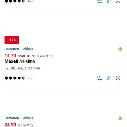
425
−12%
Batterien + Akkus
CHF
CHF
CHF
14.70
statt
16.70
0.46
/
1Stk.
Maxell
Alkaline
32 Stk., AA, 2100 mAh
653
Batterien + Akkus
CHF
CHF
24.90
0.25
/
1Stk.