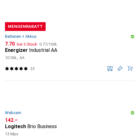
MENGENRABATT
Batterien + Akkus
CHF
CHF
7.70
bei 3 Stück
0.77
/
1Stk.
Energizer
Industrial AA
10 Stk., AA
23
Webcam
CHF
142.–
Logitech
Brio Business
13 Mpx