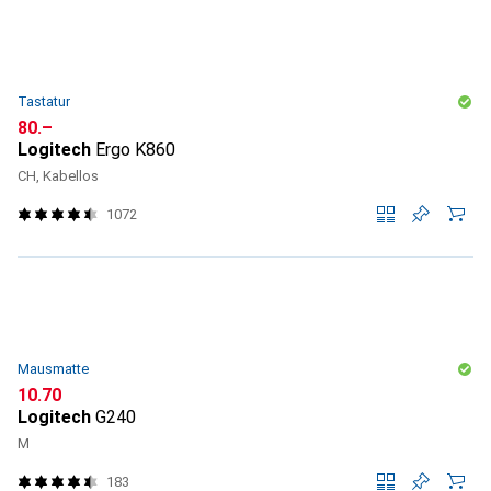
Tastatur
CHF
80.–
Logitech
Ergo K860
CH, Kabellos
1072
Mausmatte
CHF
10.70
Logitech
G240
M
183