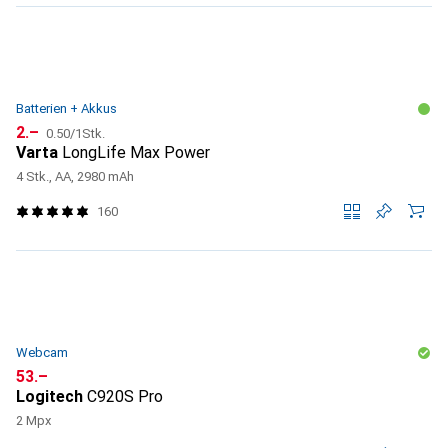
Batterien + Akkus
CHF
CHF
2.–
0.50
/
1Stk.
Varta
LongLife Max Power
4 Stk., AA, 2980 mAh
160
Webcam
CHF
53.–
Logitech
C920S Pro
2 Mpx