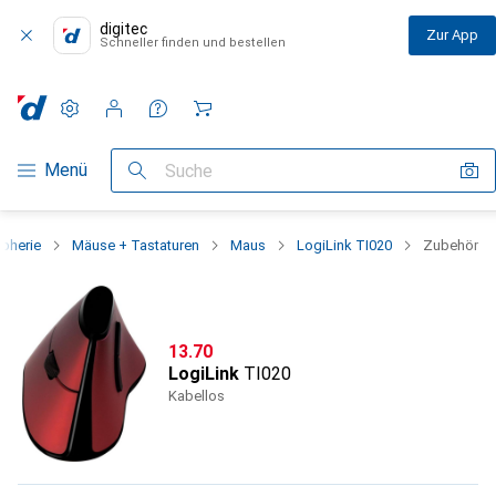
digitec
Zur App
Schneller finden und bestellen
Einstellungen
Kundenkonto
Vergleichslisten
Merklisten
Warenkorb
Navigation nach Kategorien
Menü
Suche
ipherie
Mäuse + Tastaturen
Maus
LogiLink TI020
Zubehör
CHF
13.70
LogiLink
TI020
Kabellos