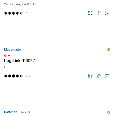
24 Stk., AA, 2960 mAh
735
Mausmatte
CHF
6.–
LogiLink
ID0027
S
317
Batterien + Akkus