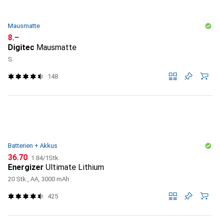
Mausmatte
CHF
8.–
Digitec
Mausmatte
S
148
Batterien + Akkus
CHF
CHF
36.70
1.84
/
1Stk.
Energizer
Ultimate Lithium
20 Stk., AA, 3000 mAh
425