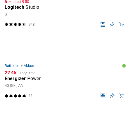
CHF
CHF
9.–
statt
9.50
Logitech
Studio
S
948
Batterien + Akkus
CHF
CHF
22.45
0.56
/
1Stk.
Energizer
Power
40 Stk., AA
33