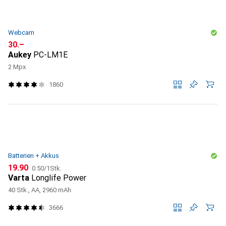
Webcam
CHF
30.–
Aukey
PC-LM1E
2 Mpx
1860
Batterien + Akkus
CHF
CHF
19.90
0.50
/
1Stk.
Varta
Longlife Power
40 Stk., AA, 2960 mAh
3666