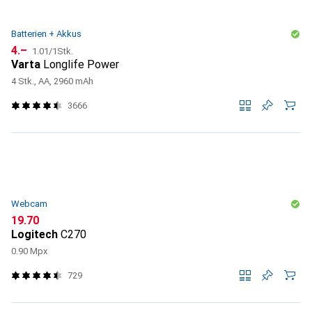
Batterien + Akkus
CHF
CHF
4.–
1.01
/
1Stk.
Varta
Longlife Power
4 Stk., AA, 2960 mAh
3666
Webcam
CHF
19.70
Logitech
C270
0.90 Mpx
729