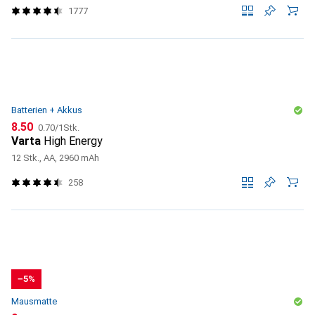
1777
Batterien + Akkus
CHF
CHF
8.50
0.70
/
1Stk.
Varta
High Energy
12 Stk., AA, 2960 mAh
258
−5%
Mausmatte