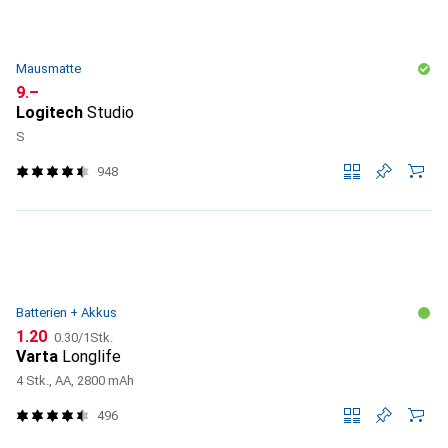
Mausmatte
CHF
9.–
Logitech
Studio
S
948
Batterien + Akkus
CHF
CHF
1.20
0.30
/
1Stk.
Varta
Longlife
4 Stk., AA, 2800 mAh
496