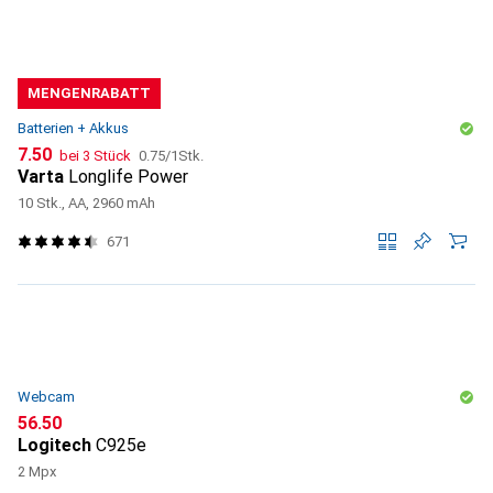
MENGENRABATT
Batterien + Akkus
CHF
CHF
7.50
bei 3 Stück
0.75
/
1Stk.
Varta
Longlife Power
10 Stk., AA, 2960 mAh
671
Webcam
CHF
56.50
Logitech
C925e
2 Mpx