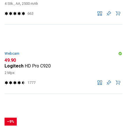
4 Stk., AA, 2500 mAh
663
Webcam
CHF
49.90
Logitech
HD Pro C920
2 Mpx
1777
−9%