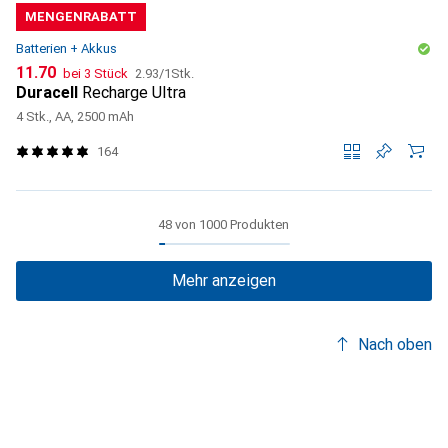
MENGENRABATT
Batterien + Akkus
CHF
CHF
11.70
bei 3 Stück
2.93
/
1Stk.
Duracell
Recharge Ultra
4 Stk., AA, 2500 mAh
164
48 von 1000 Produkten
Mehr anzeigen
Nach oben