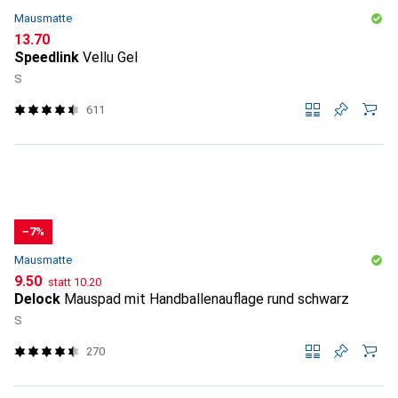
Mausmatte
CHF
13.70
Speedlink
Vellu Gel
S
611
−7%
Mausmatte
CHF
CHF
9.50
statt
10.20
Delock
Mauspad mit Handballenauflage rund schwarz
S
270