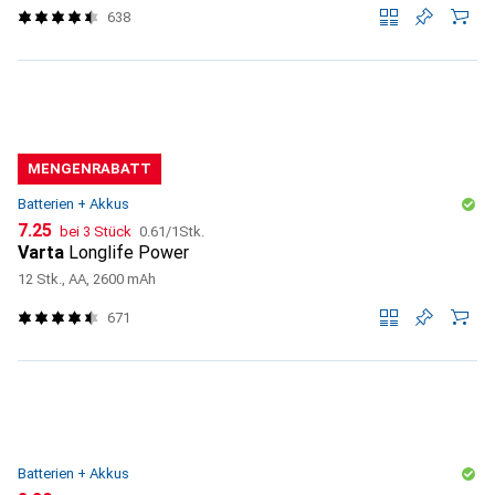
638
MENGENRABATT
Batterien + Akkus
CHF
CHF
7.25
bei 3 Stück
0.61
/
1Stk.
Varta
Longlife Power
12 Stk., AA, 2600 mAh
671
Batterien + Akkus