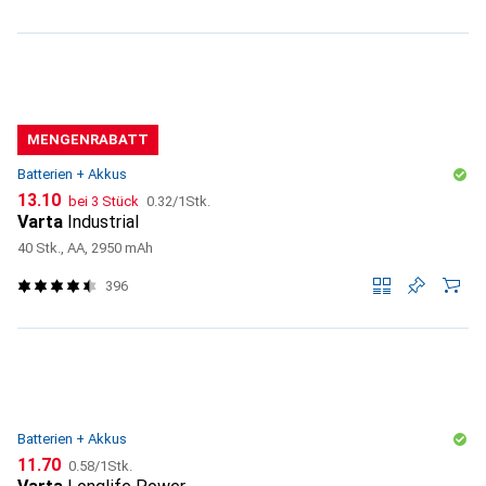
MENGENRABATT
Batterien + Akkus
CHF
CHF
13.10
bei 3 Stück
0.32
/
1Stk.
Varta
Industrial
40 Stk., AA, 2950 mAh
396
Batterien + Akkus
CHF
CHF
11.70
0.58
/
1Stk.