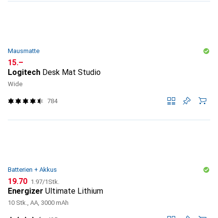
Mausmatte
CHF
15.–
Logitech
Desk Mat Studio
Wide
784
Batterien + Akkus
CHF
CHF
19.70
1.97
/
1Stk.
Energizer
Ultimate Lithium
10 Stk., AA, 3000 mAh