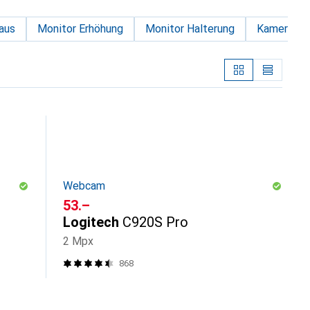
aus
Monitor Erhöhung
Monitor Halterung
Kamerarei
Webcam
CHF
53.–
Logitech
C920S Pro
2 Mpx
868