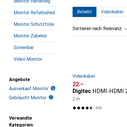
Monitor Halterung
Beliebt
Videokabel
Monitor Refurbished
Monitor Schutzfolie
Sortieren nach
:
Relevanz
Monitor Zubehör
Produktliste
Screenbar
Video Monitor
Videokabel
Angebote
CHF
22.–
Ausverkauf Monitor
Digitec
HDMI-HDMI 2
Gebraucht Monitor
2 m
958
Verwandte
Kategorien