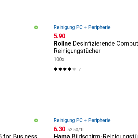
Reinigung PC + Peripherie
CHF
5.90
Roline
Desinfizierende Comput
Reinigungstücher
100x
7
Reinigung PC + Peripherie
CHF
CHF
6.30
52.50
/
1l
 for Business
Hama
Bildschirm-Reinigungst