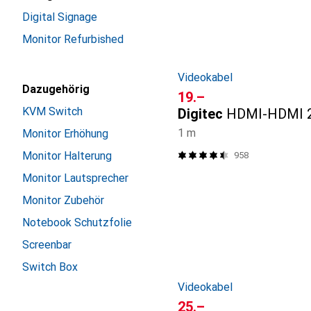
Digital Signage
Monitor Refurbished
Videokabel
Dazugehörig
CHF
19.–
KVM Switch
Digitec
HDMI-HDMI 2
1 m
Monitor Erhöhung
Monitor Halterung
958
Monitor Lautsprecher
Monitor Zubehör
Notebook Schutzfolie
Screenbar
Switch Box
Videokabel
CHF
25.–