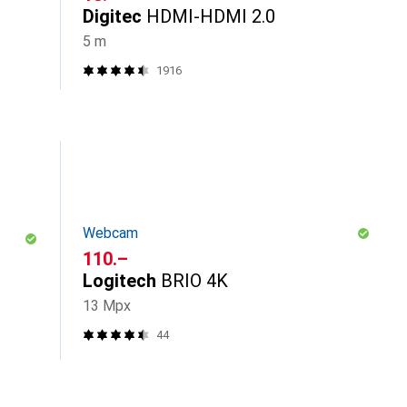
Digitec
HDMI-HDMI 2.0
5 m
1916
Webcam
CHF
110.–
Logitech
BRIO 4K
13 Mpx
44