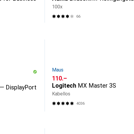
100x
66
Maus
CHF
110.–
Logitech
MX Master 3S
 — DisplayPort
Kabellos
4036