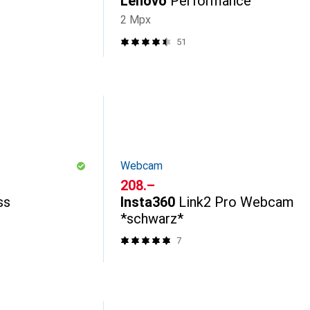
Lenovo
Performance
2 Mpx
51
Webcam
CHF
208.–
ss
Insta360
Link2 Pro Webcam
*schwarz*
7