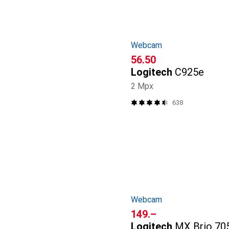
Webcam
CHF
56.50
Logitech
C925e
2 Mpx
638
Webcam
CHF
149.–
Logitech
MX Brio 705