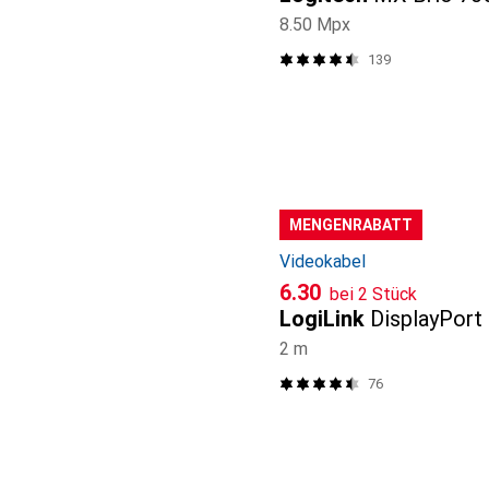
8.50 Mpx
139
MENGENRABATT
Videokabel
CHF
6.30
bei 2 Stück
LogiLink
DisplayPort
2 m
76