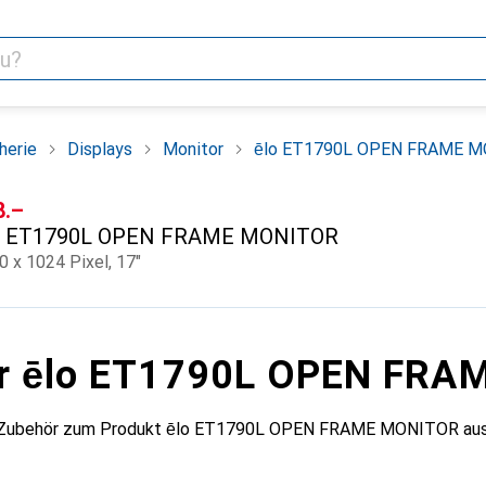
herie
Displays
Monitor
ēlo ET1790L OPEN FRAME 
F
8.–
ET1790L OPEN FRAME MONITOR
0 x 1024 Pixel, 17"
ür ēlo ET1790L OPEN FR
s Zubehör zum Produkt ēlo ET1790L OPEN FRAME MONITOR aus 