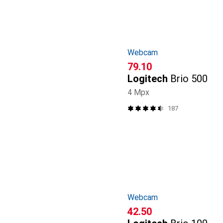
Webcam
CHF
79.10
Logitech
Brio 500
4 Mpx
187
Webcam
CHF
42.50