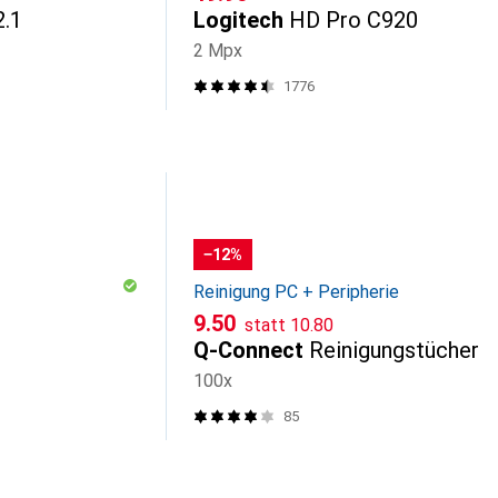
.1
Logitech
HD Pro C920
2 Mpx
1776
−12%
Reinigung PC + Peripherie
CHF
CHF
9.50
statt
10.80
Q-Connect
Reinigungstücher
100x
85