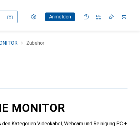
Einstellungen
Kundenkonto
Vergleichslisten
Merklisten
Warenkorb
Anmelden
MONITOR
Zubehör
AME MONITOR
den Kategorien Videokabel, Webcam und Reinigung PC +