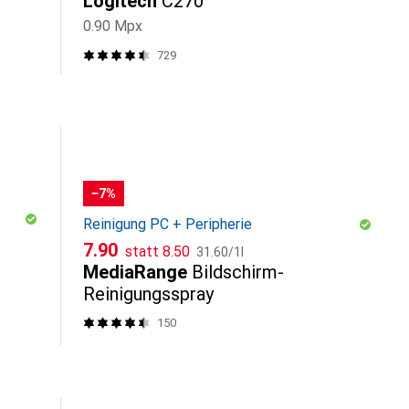
Logitech
C270
0.90 Mpx
729
−7%
Reinigung PC + Peripherie
CHF
CHF
CHF
7.90
statt
8.50
31.60
/
1l
MediaRange
Bildschirm-
Reinigungsspray
150