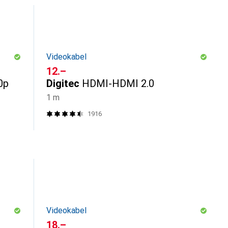
Videokabel
CHF
12.–
0p
Digitec
HDMI-HDMI 2.0
1 m
1916
Videokabel
CHF
18.–