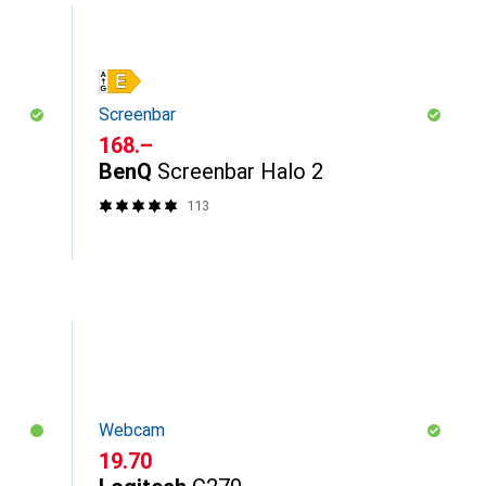
Screenbar
CHF
168.–
BenQ
Screenbar Halo 2
113
Webcam
CHF
19.70