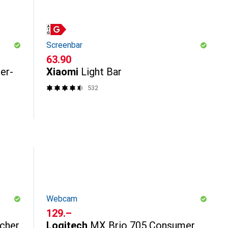
Screenbar
CHF
63.90
er-
Xiaomi
Light Bar
532
Webcam
CHF
129.–
ücher
Logitech
MX Brio 705 Consumer