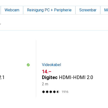
Webcam
Reinigung PC + Peripherie
Screenbar
M
Videokabel
CHF
14.–
.1
Digitec
HDMI-HDMI 2.0
2 m
1916