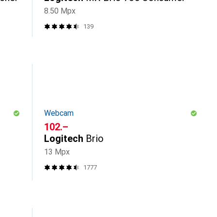
8.50 Mpx
139
Webcam
CHF
102.–
Logitech
Brio
13 Mpx
1777