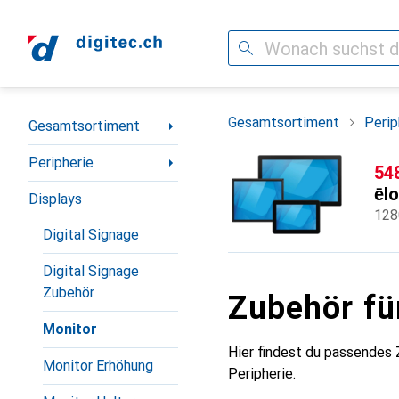
Suche
Navigation nach Kategorien
Gesamtsortiment
Perip
Gesamtsortiment
Peripherie
CH
54
ēlo
Displays
128
Digital Signage
Digital Signage
Zubehör
Zubehör f
Monitor
Hier findest du passende
Monitor Erhöhung
Peripherie.