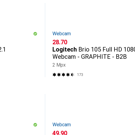
Webcam
CHF
28.70
.1
Logitech
Brio 105 Full HD 108
Webcam - GRAPHITE - B2B
2 Mpx
173
Webcam
CHF
49.90