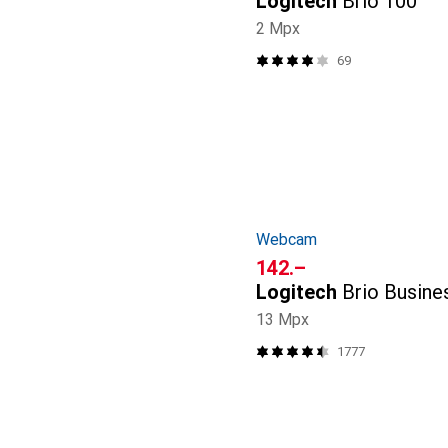
Logitech
Brio 100
2 Mpx
69
Webcam
CHF
142.–
Logitech
Brio Busine
13 Mpx
1777