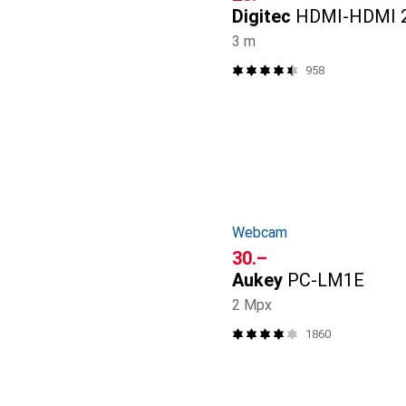
Digitec
HDMI-HDMI 2
3 m
958
Webcam
CHF
30.–
Aukey
PC-LM1E
2 Mpx
1860