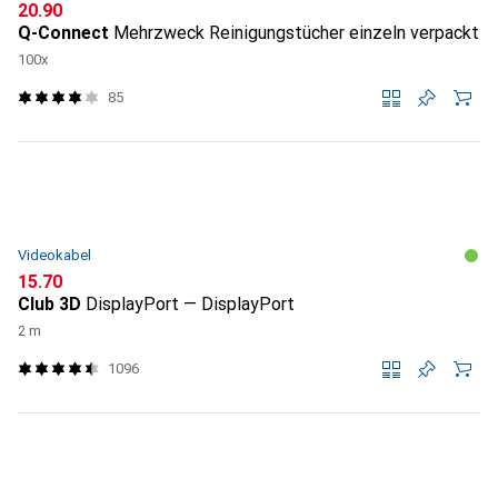
CHF
20.90
Q-Connect
Mehrzweck Reinigungstücher einzeln verpackt
100x
85
Videokabel
CHF
15.70
Club 3D
DisplayPort — DisplayPort
2 m
1096