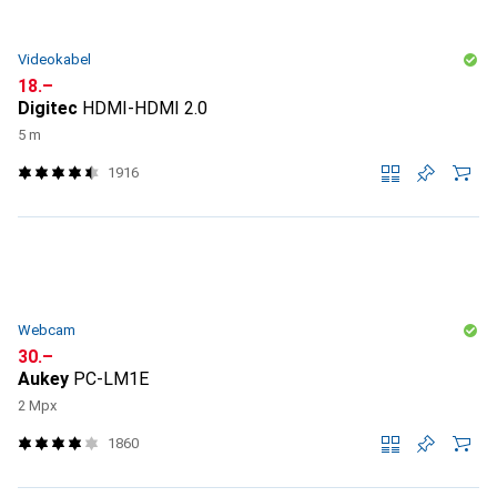
Videokabel
CHF
18.–
Digitec
HDMI-HDMI 2.0
5 m
1916
Webcam
CHF
30.–
Aukey
PC-LM1E
2 Mpx
1860