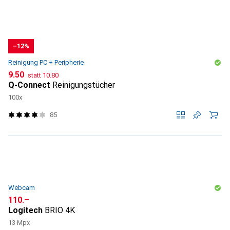
−12%
Reinigung PC + Peripherie
CHF
CHF
9.50
statt
10.80
Q-Connect
Reinigungstücher
100x
85
Webcam
CHF
110.–
Logitech
BRIO 4K
13 Mpx