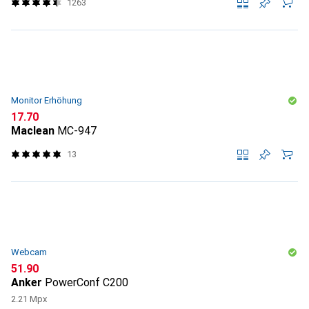
1263
Monitor Erhöhung
CHF
17.70
Maclean
MC-947
13
Webcam
CHF
51.90
Anker
PowerConf C200
2.21 Mpx