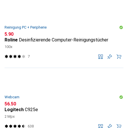
Reinigung PC + Peripherie
CHF
5.90
Roline
Desinfizierende Computer-Reinigungstücher
100x
7
Webcam
CHF
56.50
Logitech
C925e
2 Mpx
638