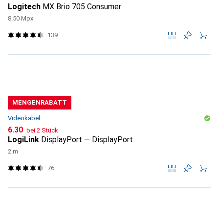
Logitech
MX Brio 705 Consumer
8.50 Mpx
139
MENGENRABATT
Videokabel
CHF
6.30
bei 2 Stück
LogiLink
DisplayPort — DisplayPort
2 m
76