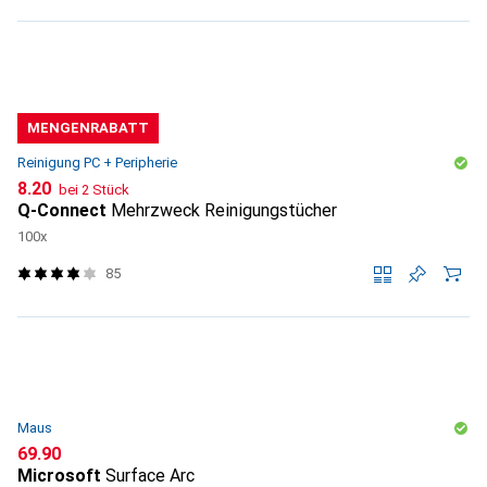
MENGENRABATT
Reinigung PC + Peripherie
CHF
8.20
bei 2 Stück
Q-Connect
Mehrzweck Reinigungstücher
100x
85
Maus
CHF
69.90
Microsoft
Surface Arc