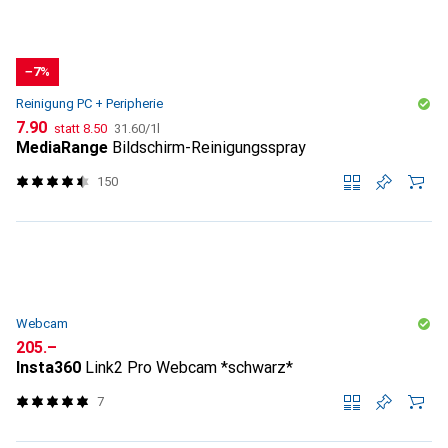
−7%
Reinigung PC + Peripherie
CHF
CHF
CHF
7.90
statt
8.50
31.60
/
1l
MediaRange
Bildschirm-Reinigungsspray
150
Webcam
CHF
205.–
Insta360
Link2 Pro Webcam *schwarz*
7