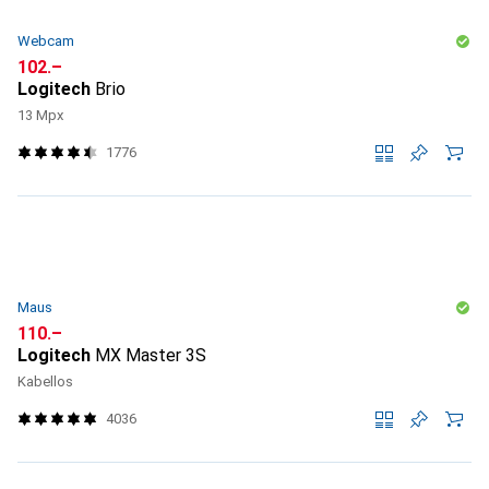
Webcam
CHF
102.–
Logitech
Brio
13 Mpx
1776
Maus
CHF
110.–
Logitech
MX Master 3S
Kabellos
4036