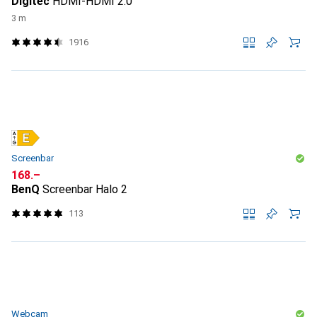
Digitec
HDMI-HDMI 2.0
3 m
1916
Screenbar
CHF
168.–
BenQ
Screenbar Halo 2
113
Webcam