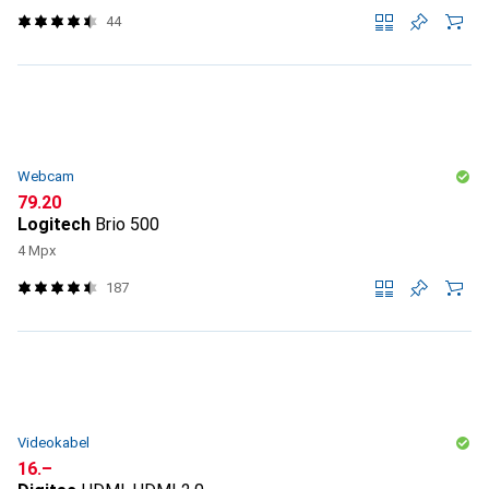
44
Webcam
CHF
79.20
Logitech
Brio 500
4 Mpx
187
Videokabel
CHF
16.–