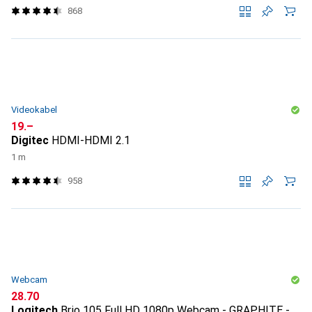
868
Videokabel
CHF
19.–
Digitec
HDMI-HDMI 2.1
1 m
958
Webcam
CHF
28.70
Logitech
Brio 105 Full HD 1080p Webcam - GRAPHITE -