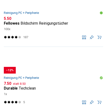
Reinigung PC + Peripherie
CHF
5.50
Fellowes
Bildschirm Reinigungstücher
100x
187
−12%
Reinigung PC + Peripherie
CHF
CHF
7.50
statt
8.50
Durable
Techclean
1x
5