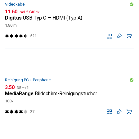
Videokabel
CHF
11.60
bei 2 Stück
Digitus
USB Typ C — HDMI (Typ A)
1.80 m
521
Reinigung PC + Peripherie
CHF
CHF
3.50
35.–
/
1l
MediaRange
Bildschirm-Reinigungstücher
100x
27