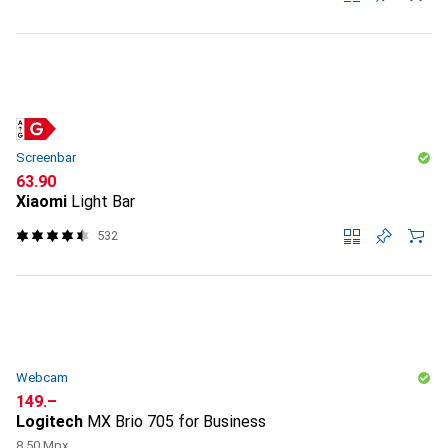
Screenbar
CHF
63.90
Xiaomi
Light Bar
532
Webcam
CHF
149.–
Logitech
MX Brio 705 for Business
8.50 Mpx