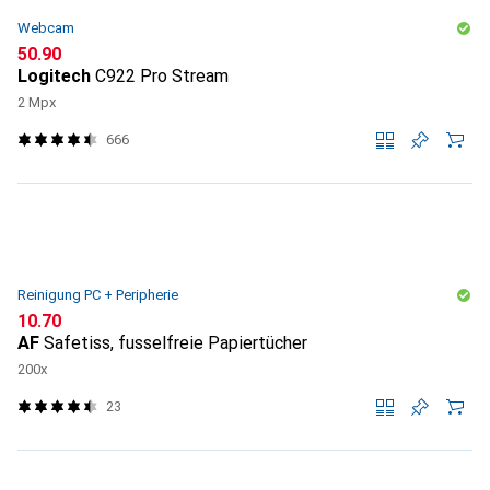
Webcam
CHF
50.90
Logitech
C922 Pro Stream
2 Mpx
666
Reinigung PC + Peripherie
CHF
10.70
AF
Safetiss, fusselfreie Papiertücher
200x
23