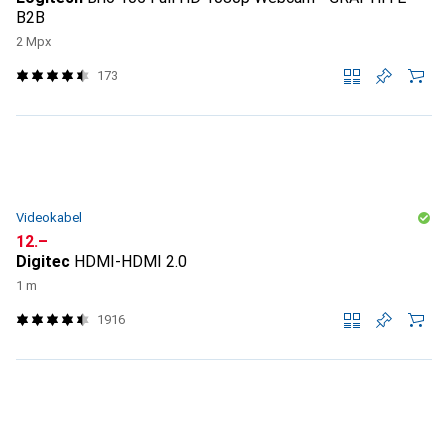
B2B
2 Mpx
173
Videokabel
CHF
12.–
Digitec
HDMI-HDMI 2.0
1 m
1916