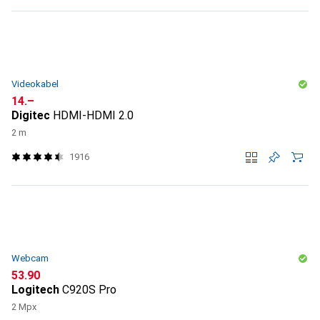
Videokabel
CHF
14.–
Digitec
HDMI-HDMI 2.0
2 m
1916
Webcam
CHF
53.90
Logitech
C920S Pro
2 Mpx