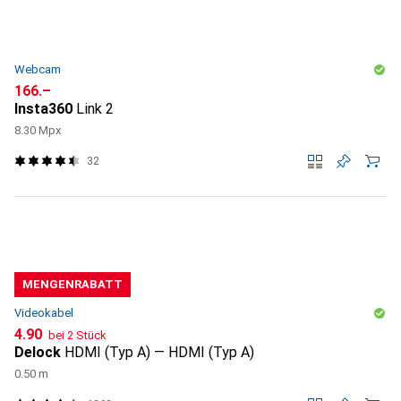
Webcam
CHF
166.–
Insta360
Link 2
8.30 Mpx
32
MENGENRABATT
Videokabel
CHF
4.90
bei 2 Stück
Delock
HDMI (Typ A) — HDMI (Typ A)
0.50 m