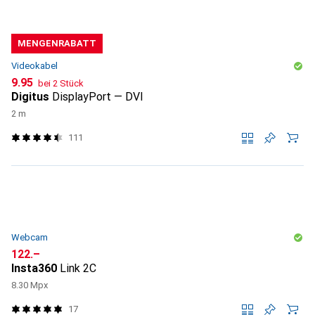
MENGENRABATT
Videokabel
CHF
9.95
bei 2 Stück
Digitus
DisplayPort — DVI
2 m
111
Webcam
CHF
122.–
Insta360
Link 2C
8.30 Mpx
17