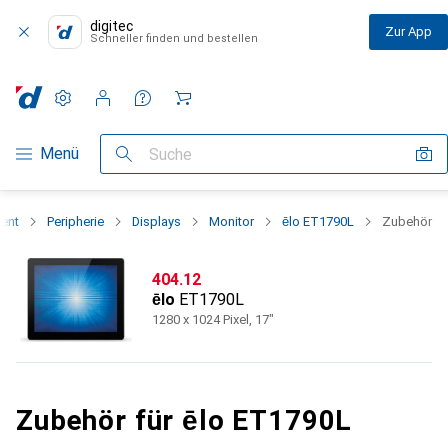
digitec
Zur App
Schneller finden und bestellen
Einstellungen
Kundenkonto
Vergleichslisten
Merklisten
Warenkorb
Navigation nach Kategorien
Menü
Suche
ent
Peripherie
Displays
Monitor
ēlo ET1790L
Zubehör
CHF
404.12
ēlo
ET1790L
1280 x 1024 Pixel, 17"
Zubehör für ēlo ET1790L