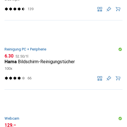
139
Reinigung PC + Peripherie
CHF
CHF
6.30
52.50
/
1l
Hama
Bildschirm-Reinigungstücher
100x
66
Webcam
CHF
129.–