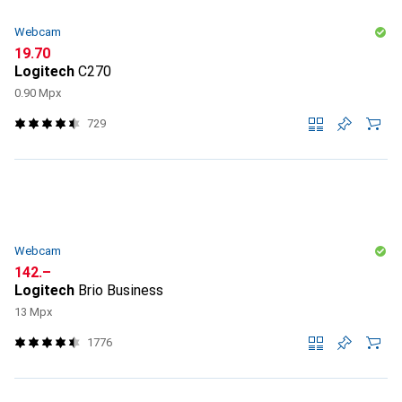
Webcam
CHF
19.70
Logitech
C270
0.90 Mpx
729
Webcam
CHF
142.–
Logitech
Brio Business
13 Mpx
1776