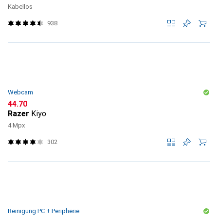
Kabellos
938
Webcam
CHF
44.70
Razer
Kiyo
4 Mpx
302
Reinigung PC + Peripherie