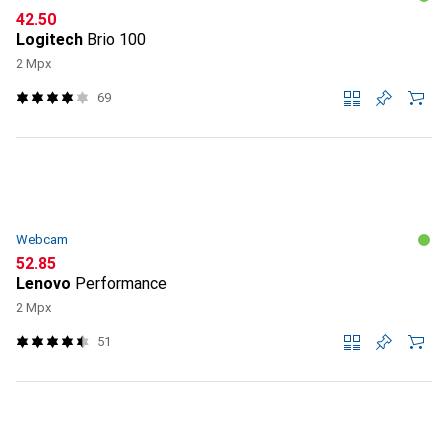
CHF
42.50
Logitech
Brio 100
2 Mpx
69
Webcam
CHF
52.85
Lenovo
Performance
2 Mpx
51