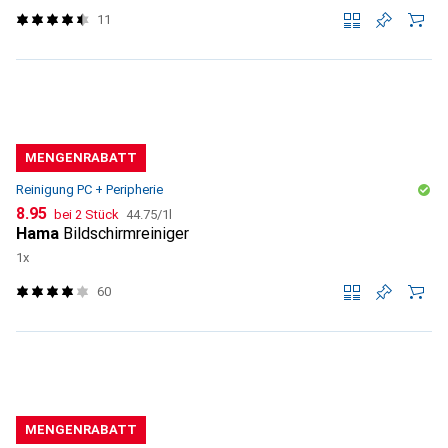
11
MENGENRABATT
Reinigung PC + Peripherie
CHF
CHF
8.95
bei 2 Stück
44.75
/
1l
Hama
Bildschirmreiniger
1x
60
MENGENRABATT