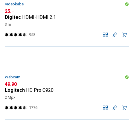
Videokabel
CHF
25.–
Digitec
HDMI-HDMI 2.1
3 m
958
Webcam
CHF
49.90
Logitech
HD Pro C920
2 Mpx
1776