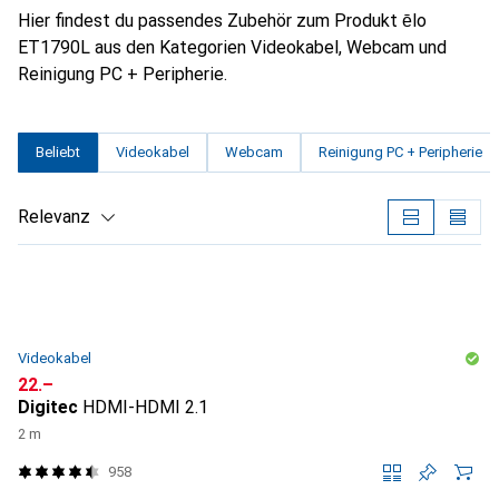
Hier findest du passendes Zubehör zum Produkt ēlo
ET1790L aus den Kategorien Videokabel, Webcam und
Reinigung PC + Peripherie.
Beliebt
Videokabel
Webcam
Reinigung PC + Peripherie
Relevanz
Produktliste
Videokabel
CHF
22.–
Digitec
HDMI-HDMI 2.1
2 m
958