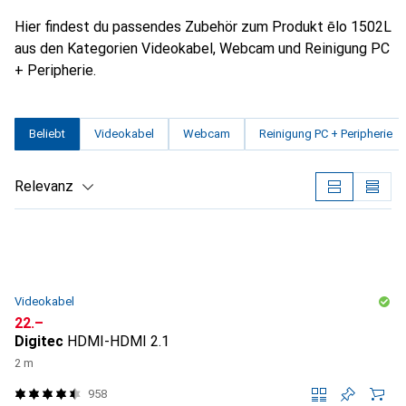
Hier findest du passendes Zubehör zum Produkt ēlo 1502L
aus den Kategorien Videokabel, Webcam und Reinigung PC
+ Peripherie.
Beliebt
Videokabel
Webcam
Reinigung PC + Peripherie
Relevanz
Produktliste
Videokabel
CHF
22.–
Digitec
HDMI-HDMI 2.1
2 m
958