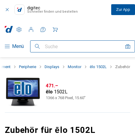
digitec
Zur App
Schneller finden und bestellen
Einstellungen
Kundenkonto
Vergleichslisten
Merklisten
Warenkorb
Navigation nach Kategorien
Menü
Suche
timent
Peripherie
Displays
Monitor
ēlo 1502L
Zubehör
CHF
471.–
ēlo
1502L
1366 x 768 Pixel, 15.60"
Zubehör für ēlo 1502L