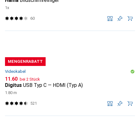
Hama
Bildschirmreiniger
1x
60
MENGENRABATT
Videokabel
CHF
11.60
bei 2 Stück
Digitus
USB Typ C — HDMI (Typ A)
1.80 m
521