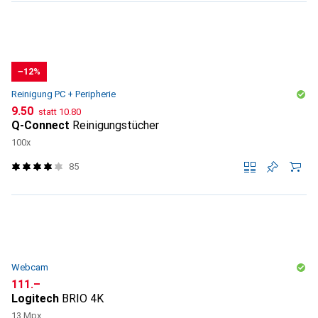
−12%
Reinigung PC + Peripherie
CHF
CHF
9.50
statt
10.80
Q-Connect
Reinigungstücher
100x
85
Webcam
CHF
111.–
Logitech
BRIO 4K
13 Mpx