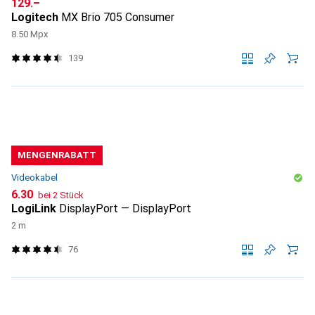
CHF
129.–
Logitech
MX Brio 705 Consumer
8.50 Mpx
139
MENGENRABATT
Videokabel
CHF
6.30
bei 2 Stück
LogiLink
DisplayPort — DisplayPort
2 m
76