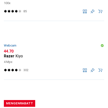
100x
85
Webcam
CHF
44.70
Razer
Kiyo
4 Mpx
302
MENGENRABATT