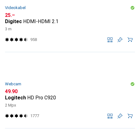
Videokabel
CHF
25.–
Digitec
HDMI-HDMI 2.1
3 m
958
Webcam
CHF
49.90
Logitech
HD Pro C920
2 Mpx
1777