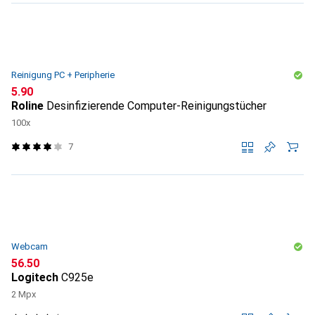
Reinigung PC + Peripherie
CHF
5.90
Roline
Desinfizierende Computer-Reinigungstücher
100x
7
Webcam
CHF
56.50
Logitech
C925e
2 Mpx