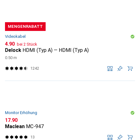
MENGENRABATT
Videokabel
CHF
4.90
bei 2 Stück
Delock
HDMI (Typ A) — HDMI (Typ A)
0.50 m
1242
Monitor Erhöhung
CHF
17.90
Maclean
MC-947
13