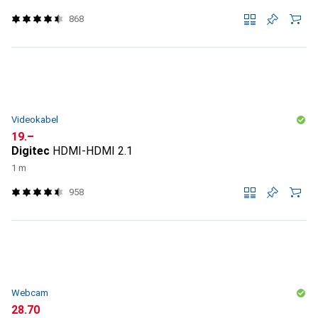
868
Videokabel
CHF
19.–
Digitec
HDMI-HDMI 2.1
1 m
958
Webcam
CHF
28.70