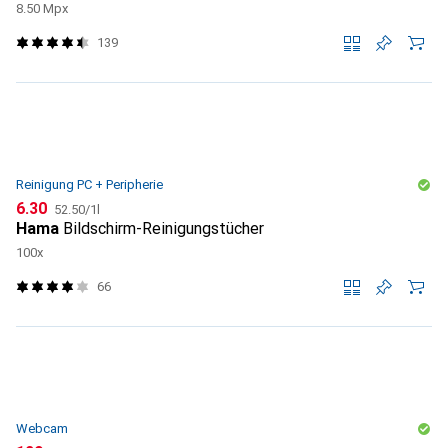
8.50 Mpx
139
Reinigung PC + Peripherie
CHF
CHF
6.30
52.50
/
1l
Hama
Bildschirm-Reinigungstücher
100x
66
Webcam