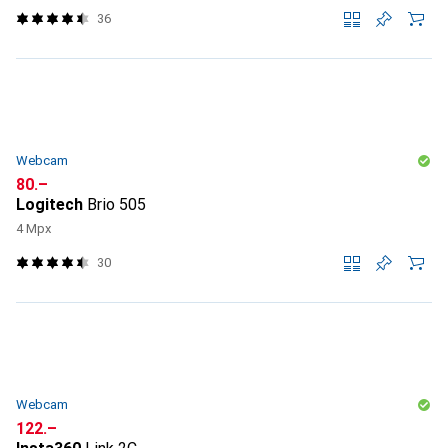
36
Webcam
CHF
80.–
Logitech
Brio 505
4 Mpx
30
Webcam
CHF
122.–