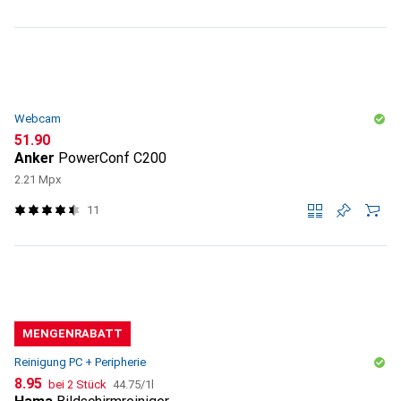
Webcam
CHF
51.90
Anker
PowerConf C200
2.21 Mpx
11
MENGENRABATT
Reinigung PC + Peripherie
CHF
CHF
8.95
bei 2 Stück
44.75
/
1l