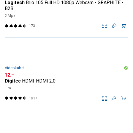
Logitech
Brio 105 Full HD 1080p Webcam - GRAPHITE -
B2B
2 Mpx
173
Videokabel
CHF
12.–
Digitec
HDMI-HDMI 2.0
1 m
1917