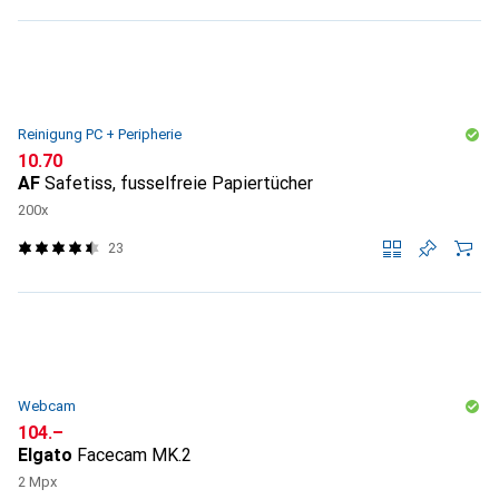
Reinigung PC + Peripherie
CHF
10.70
AF
Safetiss, fusselfreie Papiertücher
200x
23
Webcam
CHF
104.–
Elgato
Facecam MK.2
2 Mpx