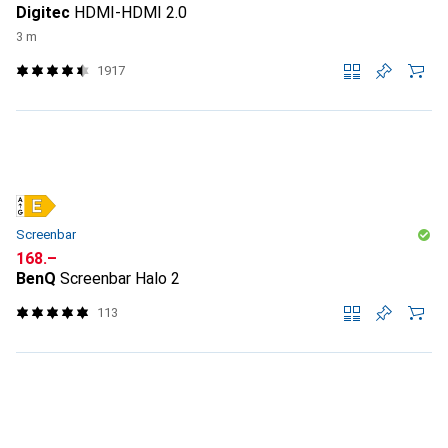
Digitec
HDMI-HDMI 2.0
3 m
1917
Screenbar
CHF
168.–
BenQ
Screenbar Halo 2
113