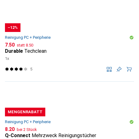
−12%
Reinigung PC + Peripherie
CHF
CHF
7.50
statt
8.50
Durable
Techclean
1x
5
MENGENRABATT
Reinigung PC + Peripherie
CHF
8.20
bei 2 Stück
Q-Connect
Mehrzweck Reinigungstücher