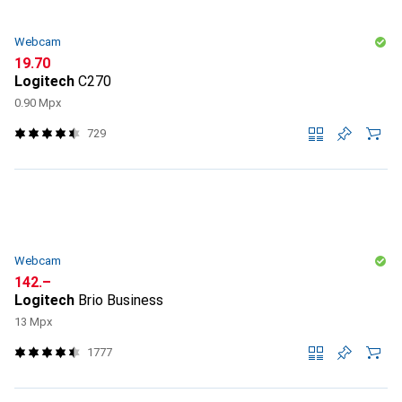
Webcam
CHF
19.70
Logitech
C270
0.90 Mpx
729
Webcam
CHF
142.–
Logitech
Brio Business
13 Mpx
1777