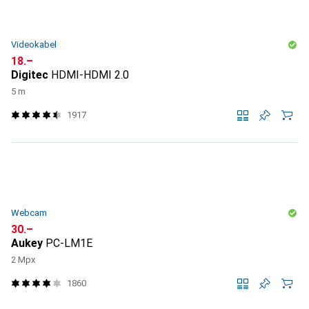
Videokabel
CHF
18.–
Digitec
HDMI-HDMI 2.0
5 m
1917
Webcam
CHF
30.–
Aukey
PC-LM1E
2 Mpx
1860