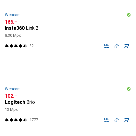
Webcam
CHF
166.–
Insta360
Link 2
8.30 Mpx
32
Webcam
CHF
102.–
Logitech
Brio
13 Mpx
1777