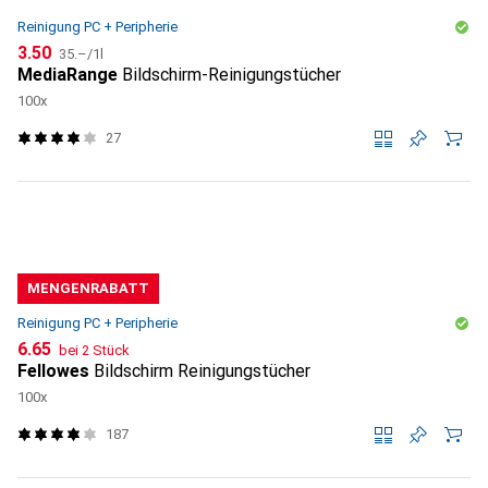
Reinigung PC + Peripherie
CHF
CHF
3.50
35.–
/
1l
MediaRange
Bildschirm-Reinigungstücher
100x
27
MENGENRABATT
Reinigung PC + Peripherie
CHF
6.65
bei 2 Stück
Fellowes
Bildschirm Reinigungstücher
100x
187