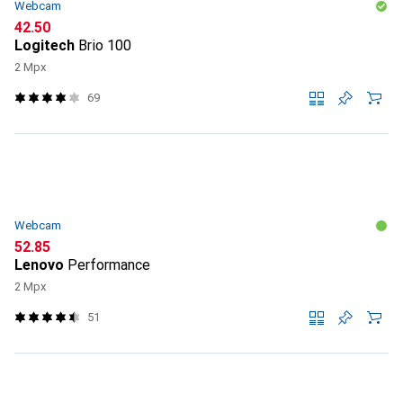
Webcam
CHF
42.50
Logitech
Brio 100
2 Mpx
69
Webcam
CHF
52.85
Lenovo
Performance
2 Mpx
51