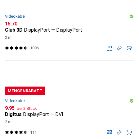
Videokabel
CHF
15.70
Club 3D
DisplayPort — DisplayPort
2 m
1096
MENGENRABATT
Videokabel
CHF
9.95
bei 2 Stück
Digitus
DisplayPort — DVI
2 m
111