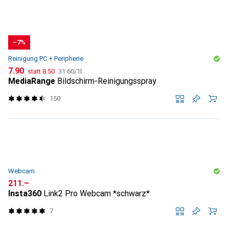
−7%
Reinigung PC + Peripherie
CHF
CHF
CHF
7.90
statt
8.50
31.60
/
1l
MediaRange
Bildschirm-Reinigungsspray
150
Webcam
CHF
211.–
Insta360
Link2 Pro Webcam *schwarz*
7