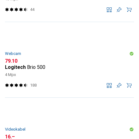
44
Webcam
CHF
79.10
Logitech
Brio 500
4 Mpx
188
Videokabel
CHF
16.–