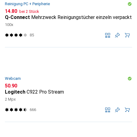
Reinigung PC + Peripherie
CHF
14.80
bei 2 Stück
Q-Connect
Mehrzweck Reinigungstücher einzeln verpackt
100x
85
Webcam
CHF
50.90
Logitech
C922 Pro Stream
2 Mpx
666