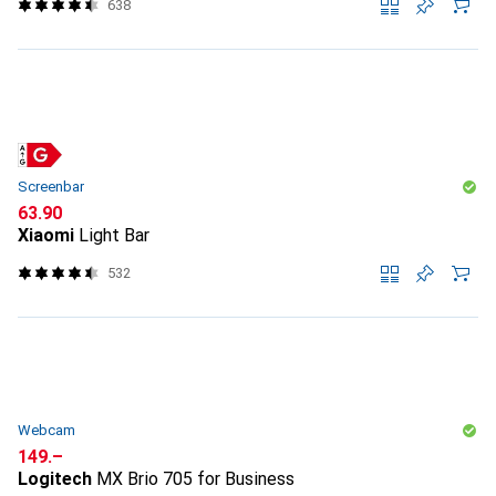
638
Screenbar
CHF
63.90
Xiaomi
Light Bar
532
Webcam
CHF
149.–
Logitech
MX Brio 705 for Business