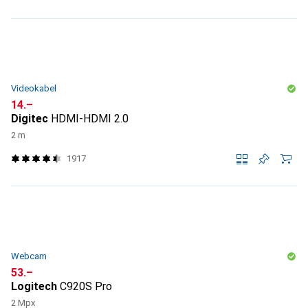
Videokabel
CHF
14.–
Digitec
HDMI-HDMI 2.0
2 m
1917
Webcam
CHF
53.–
Logitech
C920S Pro
2 Mpx