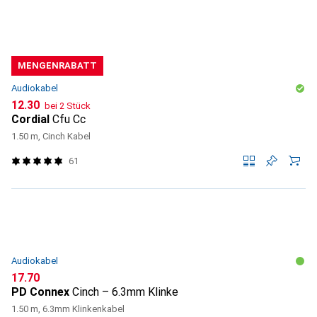
MENGENRABATT
Audiokabel
CHF
12.30
bei 2 Stück
Cordial
Cfu Cc
1.50 m, Cinch Kabel
61
Audiokabel
CHF
17.70
PD Connex
Cinch – 6.3mm Klinke
1.50 m, 6.3mm Klinkenkabel