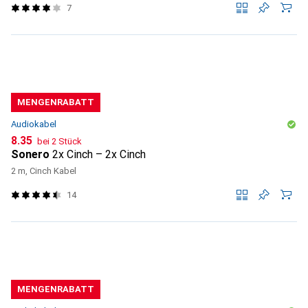
7
MENGENRABATT
Audiokabel
CHF
8.35
bei 2 Stück
Sonero
2x Cinch – 2x Cinch
2 m, Cinch Kabel
14
MENGENRABATT