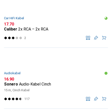
Car HiFi Kabel
CHF
17.70
Caliber
2x RCA – 2x RCA
2
Audiokabel
CHF
16.90
Sonero
Audio-Kabel Cinch
15 m, Cinch Kabel
117