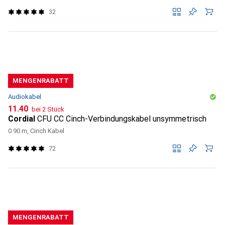
32
MENGENRABATT
Audiokabel
CHF
11.40
bei 2 Stück
Cordial
CFU CC Cinch-Verbindungskabel unsymmetrisch
0.90 m, Cinch Kabel
72
MENGENRABATT