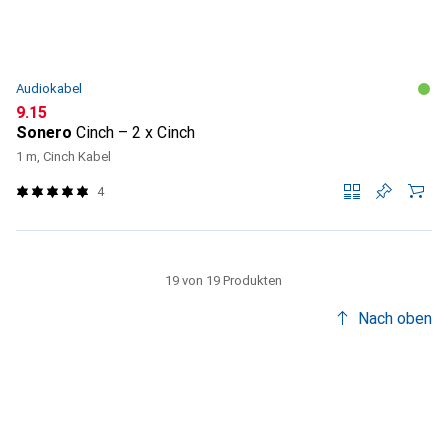
Audiokabel
CHF
9.15
Sonero
Cinch – 2 x Cinch
1 m, Cinch Kabel
4
19 von 19 Produkten
Nach oben