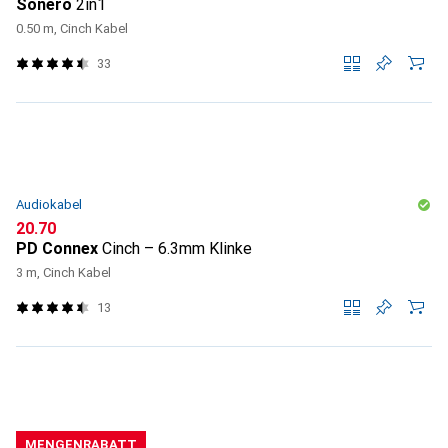
Sonero
2in1
0.50 m, Cinch Kabel
33
Audiokabel
CHF
20.70
PD Connex
Cinch – 6.3mm Klinke
3 m, Cinch Kabel
13
MENGENRABATT