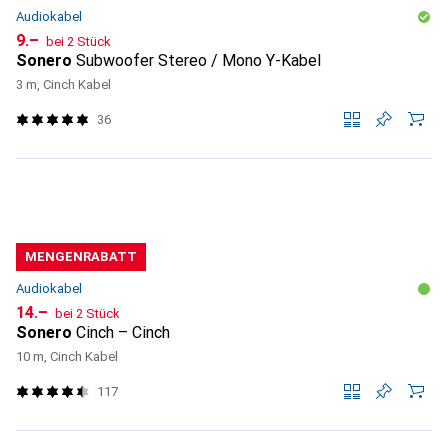
Audiokabel
CHF
9.–
bei 2 Stück
Sonero
Subwoofer Stereo / Mono Y-Kabel
3 m, Cinch Kabel
36
MENGENRABATT
Audiokabel
CHF
14.–
bei 2 Stück
Sonero
Cinch – Cinch
10 m, Cinch Kabel
117