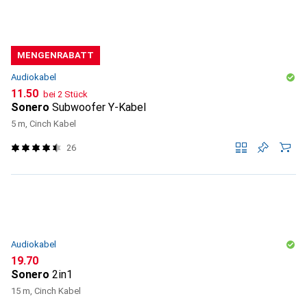
MENGENRABATT
Audiokabel
CHF
11.50
bei 2 Stück
Sonero
Subwoofer Y-Kabel
5 m, Cinch Kabel
26
Audiokabel
CHF
19.70
Sonero
2in1
15 m, Cinch Kabel