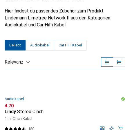
Hier findest du passendes Zubehör zum Produkt
Lindemann Limetree Network II aus den Kategorien
Audiokabel und Car HiFi Kabel.
Beliebt
Audiokabel
Car HiFi Kabel
Relevanz
Produktliste
Audiokabel
CHF
4.70
Lindy
Stereo Cinch
1 m, Cinch Kabel
180