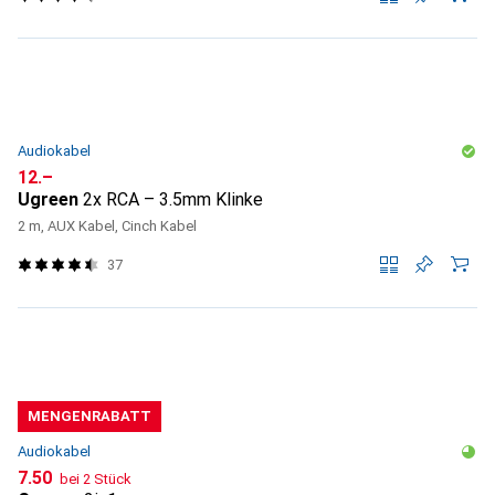
Audiokabel
CHF
12.–
Ugreen
2x RCA – 3.5mm Klinke
2 m, AUX Kabel, Cinch Kabel
37
MENGENRABATT
Audiokabel
CHF
7.50
bei 2 Stück