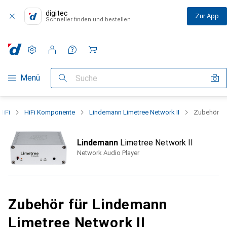
digitec
Zur App
Schneller finden und bestellen
Einstellungen
Kundenkonto
Vergleichslisten
Merklisten
Warenkorb
Navigation nach Kategorien
Menü
Suche
HiFi
HiFi Komponente
Lindemann Limetree Network II
Zubehör
Lindemann
Limetree Network II
Network Audio Player
Zubehör für Lindemann
Limetree Network II