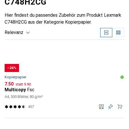
C748H2CG
Hier findest du passendes Zubehör zum Produkt Lexmark
C748H2CG aus der Kategorie Kopierpapier.
Relevanz
Produktliste
−24%
Kopierpapier
CHF
CHF
7.50
statt
9.90
Multicopy
Fsc
A4, 500 Blätter, 80 g/m²
457