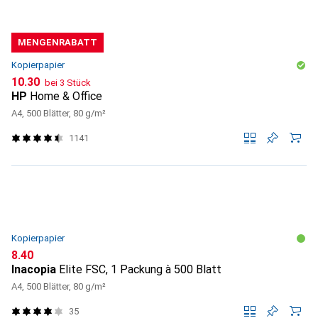
MENGENRABATT
Kopierpapier
CHF
10.30
bei 3 Stück
HP
Home & Office
A4, 500 Blätter, 80 g/m²
1141
Kopierpapier
CHF
8.40
Inacopia
Elite FSC, 1 Packung à 500 Blatt
A4, 500 Blätter, 80 g/m²
35