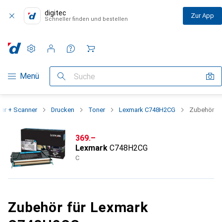
digitec
Zur App
Schneller finden und bestellen
Einstellungen
Kundenkonto
Vergleichslisten
Merklisten
Warenkorb
Navigation nach Kategorien
Menü
Suche
ker + Scanner
Drucken
Toner
Lexmark C748H2CG
Zubehör
CHF
369.–
Lexmark
C748H2CG
C
Zubehör für Lexmark