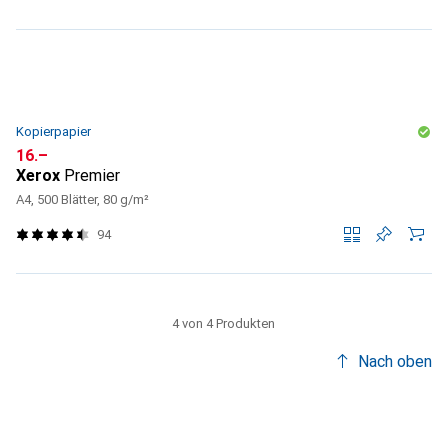
Kopierpapier
CHF
16.–
Xerox
Premier
A4, 500 Blätter, 80 g/m²
94
4 von 4 Produkten
Nach oben