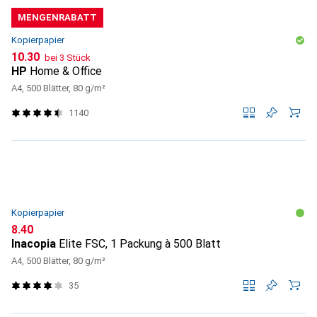
MENGENRABATT
Kopierpapier
CHF
10.30
bei 3 Stück
HP
Home & Office
A4, 500 Blätter, 80 g/m²
1140
Kopierpapier
CHF
8.40
Inacopia
Elite FSC, 1 Packung à 500 Blatt
A4, 500 Blätter, 80 g/m²
35