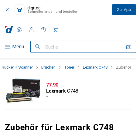
digitec
Zur App
Schneller finden und bestellen
Einstellungen
Kundenkonto
Vergleichslisten
Merklisten
Warenkorb
Navigation nach Kategorien
Menü
Suche
Drucker + Scanner
Drucken
Toner
Lexmark C748
Zubehör
CHF
77.90
Lexmark
C748
Y
Zubehör für Lexmark C748