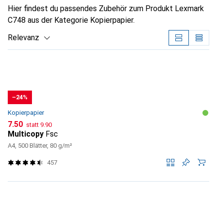
Hier findest du passendes Zubehör zum Produkt Lexmark
C748 aus der Kategorie Kopierpapier.
Relevanz
Produktliste
−24%
Kopierpapier
CHF
CHF
7.50
statt
9.90
Multicopy
Fsc
A4, 500 Blätter, 80 g/m²
457