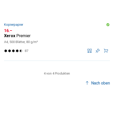
Kopierpapier
CHF
16.–
Xerox
Premier
A4, 500 Blätter, 80 g/m²
87
4 von 4 Produkten
Nach oben