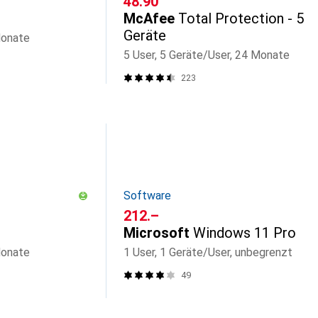
CHF
48.90
McAfee
Total Protection - 5
Geräte
Monate
5 User, 5 Geräte/User, 24 Monate
223
Software
CHF
212.–
Microsoft
Windows 11 Pro
Monate
1 User, 1 Geräte/User, unbegrenzt
49