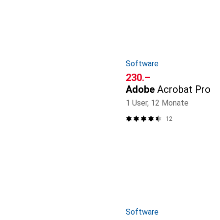
Software
CHF
230.–
Adobe
Acrobat Pro
1 User, 12 Monate
12
Software