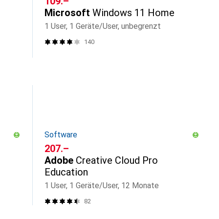
CHF
109.–
Microsoft
Windows 11 Home
1 User, 1 Geräte/User, unbegrenzt
140
Software
CHF
207.–
Adobe
Creative Cloud Pro
Education
1 User, 1 Geräte/User, 12 Monate
82