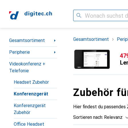
Suche
Navigation nach Kategorien
Gesamtsortiment
Perip
Gesamtsortiment
Peripherie
CH
47
Le
Videokonferenz +
Telefonie
Headset Zubehör
Zubehör fü
Konferenzgerät
Konferenzgerät
Hier findest du passendes
Zubehör
Sortieren nach
:
Relevanz
Office Headset