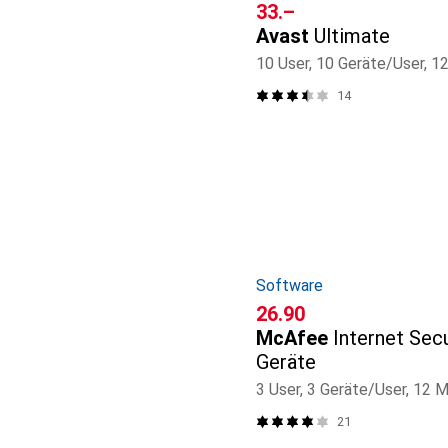
CHF
33.–
Avast
Ultimate
10 User, 10 Geräte/User, 
14
Software
CHF
26.90
McAfee
Internet Secu
Geräte
3 User, 3 Geräte/User, 12 
21