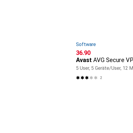
Software
CHF
36.90
Avast
AVG Secure V
5 User, 5 Geräte/User, 12 
2