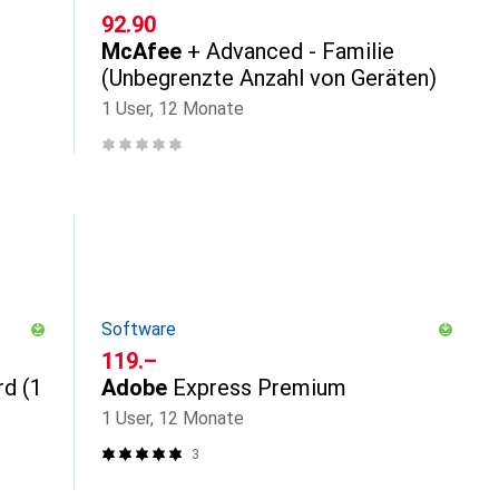
CHF
92.90
McAfee
+ Advanced - Familie
(Unbegrenzte Anzahl von Geräten)
1 User, 12 Monate
Software
CHF
119.–
rd (1
Adobe
Express Premium
1 User, 12 Monate
3