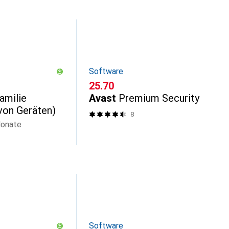
Software
CHF
25.70
amilie
Avast
Premium Security
von Geräten)
8
Monate
Software