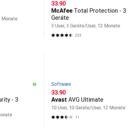
CHF
33.90
McAfee
Total Protection - 3
Geräte
12 Monate
3 User, 3 Geräte/User, 12 Monate
223
Software
CHF
33.90
rity - 3
Avast
AVG Ultimate
10 User, 10 Geräte/User, 12 Monate
Monate
11