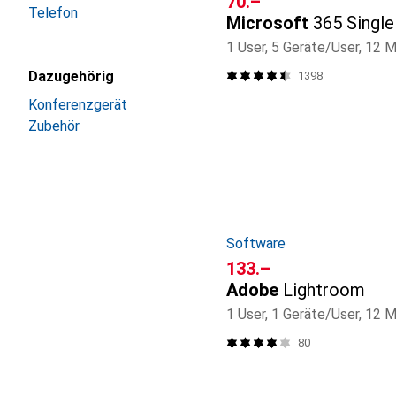
CHF
70.–
Telefon
Microsoft
365 Single
1 User, 5 Geräte/User, 12 
Dazugehörig
1398
Konferenzgerät
Zubehör
Software
CHF
133.–
Adobe
Lightroom
1 User, 1 Geräte/User, 12 
80