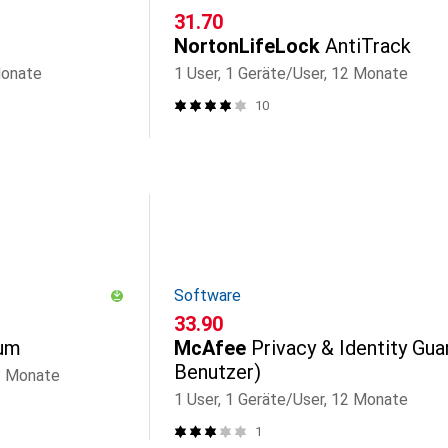
CHF
31.70
NortonLifeLock
AntiTrack
Monate
1 User, 1 Geräte/User, 12 Monate
10
Software
CHF
33.90
ium
McAfee
Privacy & Identity Gua
Benutzer)
12 Monate
1 User, 1 Geräte/User, 12 Monate
1