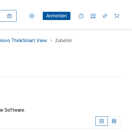
Einstellungen
Kundenkonto
Vergleichslisten
Merklisten
Warenkorb
Anmelden
novo ThinkSmart View
Zubehör
ie Software.