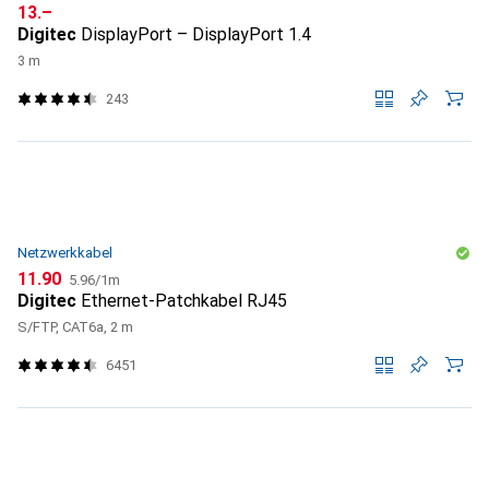
CHF
13.–
Digitec
DisplayPort – DisplayPort 1.4
3 m
243
Netzwerkkabel
CHF
CHF
11.90
5.96
/
1m
Digitec
Ethernet-Patchkabel RJ45
S/FTP, CAT6a, 2 m
6451