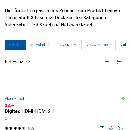
Hier findest du passendes Zubehör zum Produkt Lenovo
Thunderbolt 3 Essential Dock aus den Kategorien
Videokabel, USB Kabel und Netzwerkkabel.
Beliebt
Videokabel
USB Kabel
Netzwerkkabel
Zube
Relevanz
Produktliste
Videokabel
CHF
22.–
Digitec
HDMI-HDMI 2.1
2 m
958