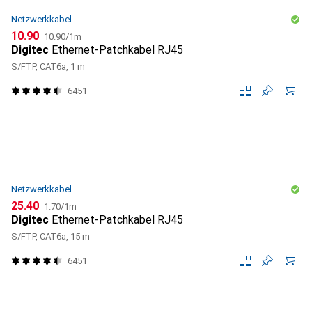
Netzwerkkabel
CHF
CHF
10.90
10.90
/
1m
Digitec
Ethernet-Patchkabel RJ45
S/FTP, CAT6a, 1 m
6451
Netzwerkkabel
CHF
CHF
25.40
1.70
/
1m
Digitec
Ethernet-Patchkabel RJ45
S/FTP, CAT6a, 15 m
6451