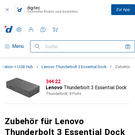
digitec
Zur App
Schneller finden und bestellen
Einstellungen
Kundenkonto
Vergleichslisten
Merklisten
Warenkorb
Navigation nach Kategorien
Menü
Suche
gstation + USB Hub
Lenovo Thunderbolt 3 Essential Dock
Zubehör
CHF
344.22
Lenovo
Thunderbolt 3 Essential Dock
Thunderbolt, 8 Ports
Zubehör für Lenovo
Thunderbolt 3 Essential Dock