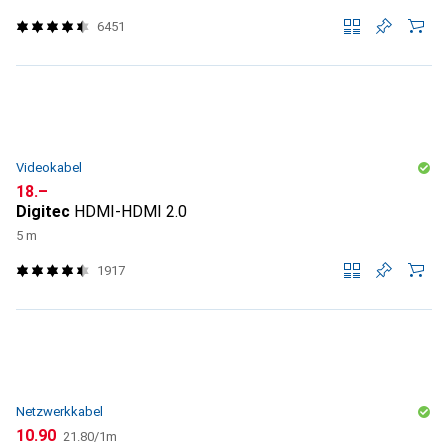
6451
Videokabel
CHF
18.–
Digitec
HDMI-HDMI 2.0
5 m
1917
Netzwerkkabel
CHF
CHF
10.90
21.80
/
1m