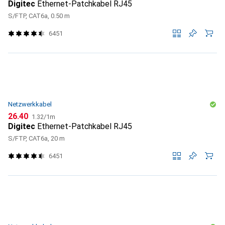
Digitec
Ethernet-Patchkabel RJ45
S/FTP, CAT6a, 0.50 m
6451
Netzwerkkabel
CHF
CHF
26.40
1.32
/
1m
Digitec
Ethernet-Patchkabel RJ45
S/FTP, CAT6a, 20 m
6451