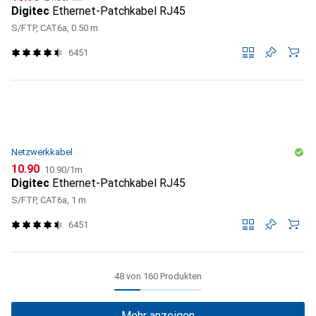
Digitec
Ethernet-Patchkabel RJ45
S/FTP, CAT6a, 0.50 m
6451
Netzwerkkabel
CHF
CHF
10.90
10.90
/
1m
Digitec
Ethernet-Patchkabel RJ45
S/FTP, CAT6a, 1 m
6451
48 von 160 Produkten
Mehr anzeigen