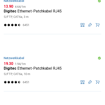
Netzwerkkabel
CHF
CHF
13.90
4.64
/
1m
Digitec
Ethernet-Patchkabel RJ45
S/FTP, CAT6a, 3 m
6451
Netzwerkkabel
CHF
CHF
19.30
1.94
/
1m
Digitec
Ethernet-Patchkabel RJ45
S/FTP, CAT6a, 10 m
6451