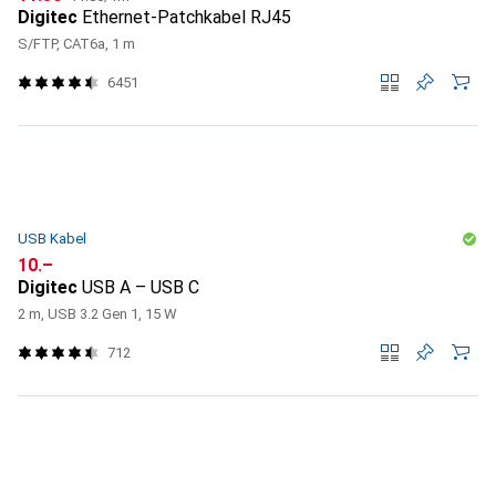
Digitec
Ethernet-Patchkabel RJ45
S/FTP, CAT6a, 1 m
6451
USB Kabel
CHF
10.–
Digitec
USB A – USB C
2 m, USB 3.2 Gen 1, 15 W
712