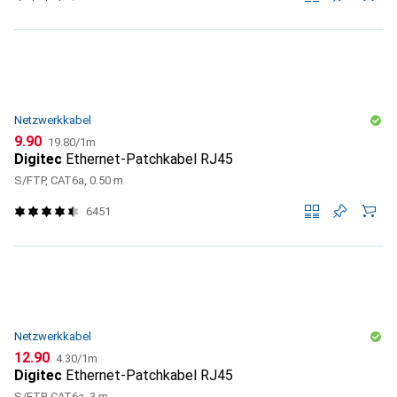
Netzwerkkabel
CHF
CHF
9.90
19.80
/
1m
Digitec
Ethernet-Patchkabel RJ45
S/FTP, CAT6a, 0.50 m
6451
Netzwerkkabel
CHF
CHF
12.90
4.30
/
1m
Digitec
Ethernet-Patchkabel RJ45
S/FTP, CAT6a, 3 m