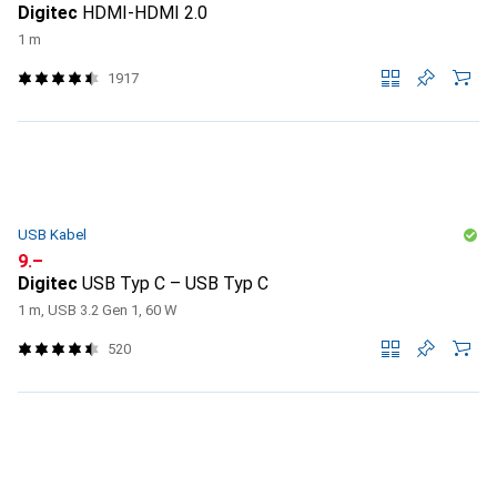
Digitec
HDMI-HDMI 2.0
1 m
1917
USB Kabel
CHF
9.–
Digitec
USB Typ C – USB Typ C
1 m, USB 3.2 Gen 1, 60 W
520