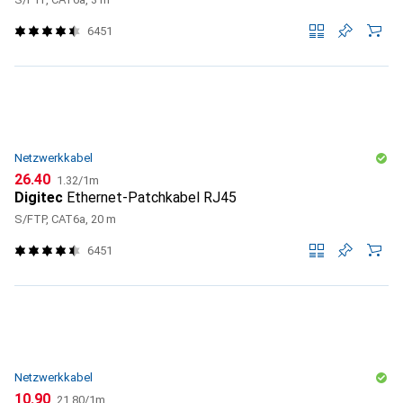
6451
Netzwerkkabel
CHF
CHF
26.40
1.32
/
1m
Digitec
Ethernet-Patchkabel RJ45
S/FTP, CAT6a, 20 m
6451
Netzwerkkabel
CHF
CHF
10.90
21.80
/
1m