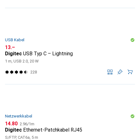
USB Kabel
CHF
13.–
Digitec
USB Typ C – Lightning
1 m, USB 2.0, 20 W
228
Netzwerkkabel
CHF
CHF
14.80
2.96
/
1m
Digitec
Ethernet-Patchkabel RJ45
S/FTP, CAT6a, 5 m