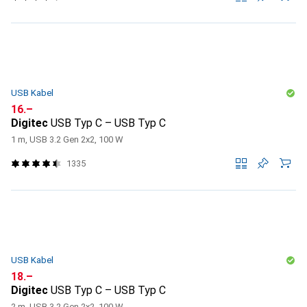
USB Kabel
CHF
16.–
Digitec
USB Typ C – USB Typ C
1 m, USB 3.2 Gen 2x2, 100 W
1335
USB Kabel
CHF
18.–
Digitec
USB Typ C – USB Typ C
2 m, USB 3.2 Gen 2x2, 100 W