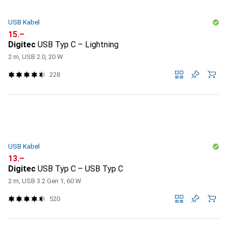
USB Kabel
CHF
15.–
Digitec
USB Typ C – Lightning
2 m, USB 2.0, 20 W
228
USB Kabel
CHF
13.–
Digitec
USB Typ C – USB Typ C
2 m, USB 3.2 Gen 1, 60 W
520