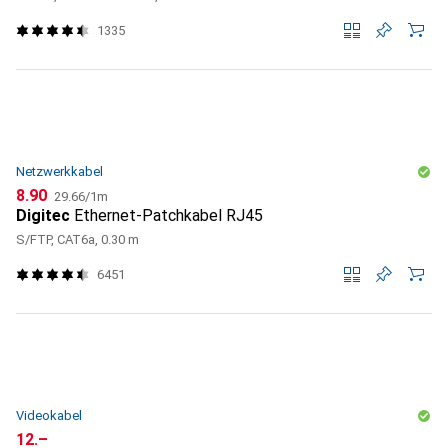
1335
Netzwerkkabel
CHF
CHF
8.90
29.66
/
1m
Digitec
Ethernet-Patchkabel RJ45
S/FTP, CAT6a, 0.30 m
6451
Videokabel
CHF
12.–