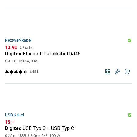
Netzwerkkabel
CHF
CHF
13.90
4.64
/
1m
Digitec
Ethernet-Patchkabel RJ45
S/FTP, CAT6a, 3 m
6451
USB Kabel
CHF
15.–
Digitec
USB Typ C – USB Typ C
0.25 m, USB 3.2 Gen 2x2, 100 W