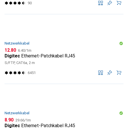
90
Netzwerkkabel
CHF
CHF
12.80
6.40
/
1m
Digitec
Ethernet-Patchkabel RJ45
S/FTP, CAT6a, 2 m
6451
Netzwerkkabel
CHF
CHF
8.90
29.66
/
1m
Digitec
Ethernet-Patchkabel RJ45