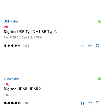
USB Kabel
CHF
20.–
Digitec
USB Typ C – USB Typ C
3 m, USB 3.2 Gen 2x2, 100 W
1335
Videokabel
CHF
19.–
Digitec
HDMI-HDMI 2.1
1 m
958