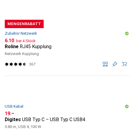
MENGENRABATT
Zubehör Netzwerk
CHF
6.10
bei 4 Stück
Roline
RJ45 Kupplung
Netzwerk Kupplung
367
USB Kabel
CHF
19.–
Digitec
USB Typ C – USB Typ C USB4
0.80 m, USB 4, 100 W