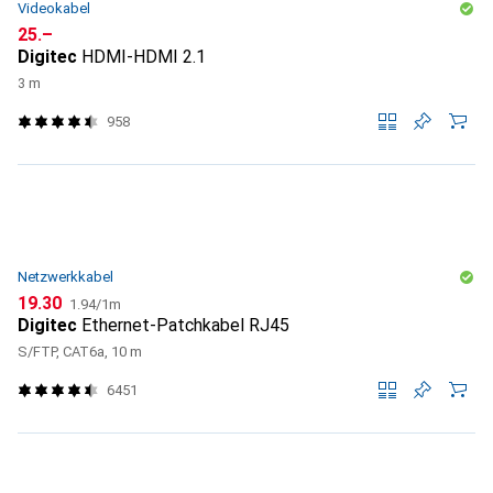
Videokabel
CHF
25.–
Digitec
HDMI-HDMI 2.1
3 m
958
Netzwerkkabel
CHF
CHF
19.30
1.94
/
1m
Digitec
Ethernet-Patchkabel RJ45
S/FTP, CAT6a, 10 m
6451