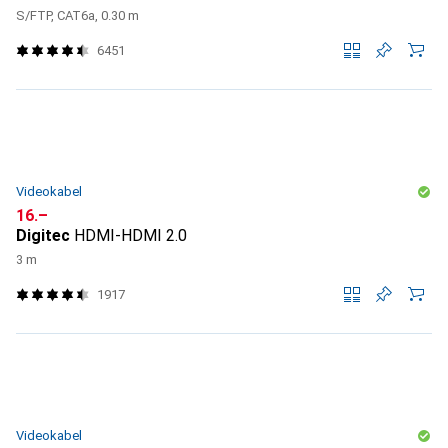
S/FTP, CAT6a, 0.30 m
6451
Videokabel
CHF
16.–
Digitec
HDMI-HDMI 2.0
3 m
1917
Videokabel