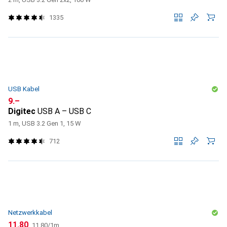
1335
USB Kabel
CHF
9.–
Digitec
USB A – USB C
1 m, USB 3.2 Gen 1, 15 W
712
Netzwerkkabel
CHF
CHF
11.80
11.80
/
1m