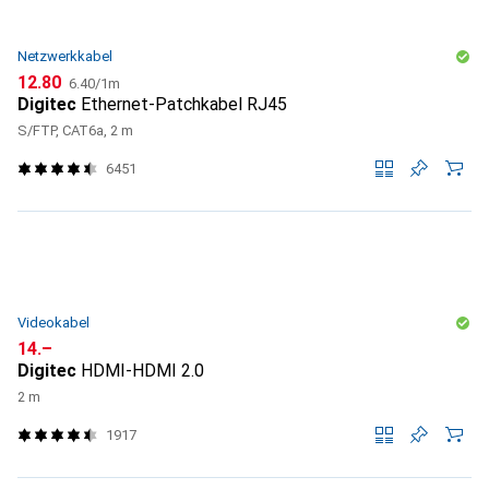
Netzwerkkabel
CHF
CHF
12.80
6.40
/
1m
Digitec
Ethernet-Patchkabel RJ45
S/FTP, CAT6a, 2 m
6451
Videokabel
CHF
14.–
Digitec
HDMI-HDMI 2.0
2 m
1917