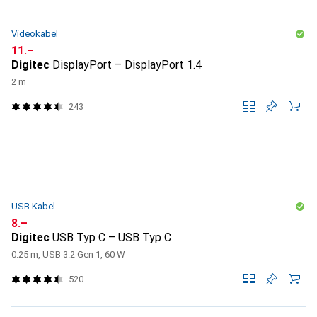
Videokabel
CHF
11.–
Digitec
DisplayPort – DisplayPort 1.4
2 m
243
USB Kabel
CHF
8.–
Digitec
USB Typ C – USB Typ C
0.25 m, USB 3.2 Gen 1, 60 W
520