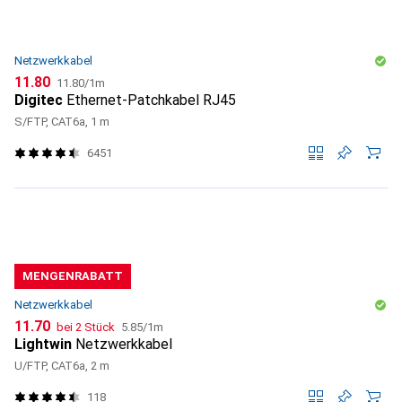
Netzwerkkabel
CHF
CHF
11.80
11.80
/
1m
Digitec
Ethernet-Patchkabel RJ45
S/FTP, CAT6a, 1 m
6451
MENGENRABATT
Netzwerkkabel
CHF
CHF
11.70
bei 2 Stück
5.85
/
1m
Lightwin
Netzwerkkabel
U/FTP, CAT6a, 2 m
118